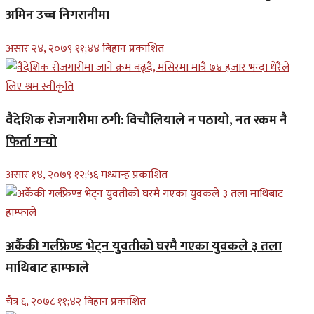
अमिन उच्च निगरानीमा
असार २४, २०७९ ११;४४ बिहान प्रकाशित
वैदेशिक रोजगारीमा ठगी: विचौलियाले न पठायो, नत रकम नै
फिर्ता गर्‍यो
असार १४, २०७९ १२;५६ मध्यान्ह प्रकाशित
अर्कैकी गर्लफ्रेण्ड भेट्न युवतीको घरमै गएका युवकले ३ तला
माथिबाट हाम्फाले
चैत्र ६, २०७८ ११;४२ बिहान प्रकाशित