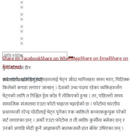
मलेसिया
बहराईन
युएई
मलेसिया
लेबनान
युएई
साउदी अरब
लेबनान
साउदी अरब
Share on Facebook
Share on WhatsApp
Share on Email
Share on
Pinterest
कुनै परिणाम छैन
काठमाडौं। प्रतिष्ठित व्यक्तिहरुलाई भेट्न जाँदा मानिसहरु सफा भएर, चिटिक्क
सबै परिणामहरू हेर्नुहोस्
किलेको कपडा लगाएर जान्छन् । देशको उच्च पदमा रहेका व्यक्तिहरुसँग
भेट्नको लागि त निश्चित ड्रेस कोड नै तोकिएको हुन्छ । तर, पछिल्लो समय
सामाजिक संजालमा एउटा फोटो भाइरल भइरहेको छ । फोटोमा भारतीय
प्रधानमन्त्री नरेन्द्र मोदीलाई भेट्न पुगेका एक व्यक्तिले कच्याककुचुक परेको
सर्ट लगाएका छन् । अर्को एउटा फोटोमा त ती व्यक्ति कुर्सीमा बसेका छन् र
उनको अगाडि मोदी कुनै आज्ञाकारी बालकजस्तै हात बाँधेर उभिएका छन् ।