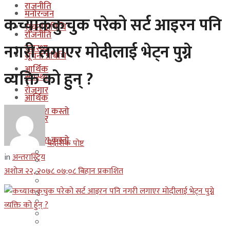
राजनीति
मनोरन्जन
कच्याककुचुक परेको सर्ट आइरन पनि
सूचना प्रबिधि
राजनीति
नगरी लगाएर मोदीलाई भेट्न पुग्ने
स्वास्थ्य
सूचना प्रबिधि
आर्थिक
व्यक्ति को हुन् ?
स्वास्थ्य
रोजगार
आर्थिक
कुन देश कस्तो
रोजगार
इजरायल
कुन देश कस्तो
बैदेशिक पोष्ट
ओमान
in
अन्तरास्ट्रिय
इजरायल
अशोज २२, २०७८ ०७;०८ बिहान प्रकाशित
कुवेत
ओमान
दक्षिण कोरीया
कुवेत
बहराईन
दक्षिण कोरीया