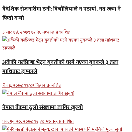
वैदेशिक रोजगारीमा ठगी: विचौलियाले न पठायो, नत रकम नै
फिर्ता गर्‍यो
असार १४, २०७९ १२;५६ मध्यान्ह प्रकाशित
अर्कैकी गर्लफ्रेण्ड भेट्न युवतीको घरमै गएका युवकले ३ तला
माथिबाट हाम्फाले
चैत्र ६, २०७८ ११;४२ बिहान प्रकाशित
नेपाल बैंकमा ठूलो संख्यामा जागिर खुल्यो
फाल्गुन २०, २०७८ १२;२० मध्यान्ह प्रकाशित