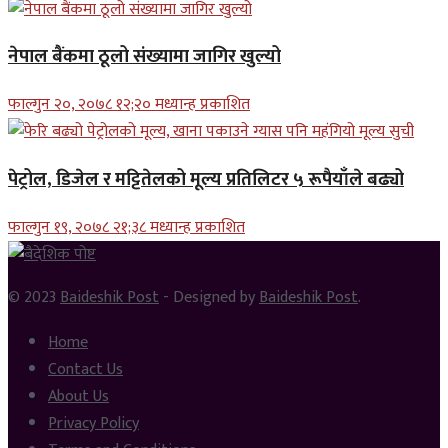
नेपाल बैंकमा ठूलो संख्यामा जागिर खुल्यो
फाल्गुन २०, २०७८ १२;२० मध्यान्ह प्रकाशित
पेट्रोल, डिजेल र मट्टितेलको मूल्य प्रतिलिटर ५ रूपैयाँले बढ्यो
फाल्गुन १९, २०७८ २१;३८ मध्यान्ह प्रकाशित
© 2023
Baideshik Post
- Designed by
Baideshik Post
.
Home
Contact Us
About Us
Privacy Policy