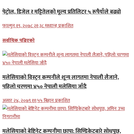
पेट्रोल, डिजेल र मट्टितेलको मूल्य प्रतिलिटर ५ रूपैयाँले बढ्यो
फाल्गुन १९, २०७८ २१;३८ मध्यान्ह प्रकाशित
सर्वाधिक पढिएको
मलेसियाको विस्ट्रन कम्पनीले शून्य लागतमा नेपाली लैजाने,
पहिलो चरणमा ४५० नेपाली मलेसिया जाँदै
असार २४, २०७९ ११;५५ बिहान प्रकाशित
मलेसियाको बेष्टिनेट कम्पनीमा छापा: सिण्डिकेटबारे सोधपुछ,