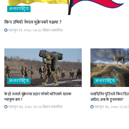
अन्तरास्ट्रिय
किन उभियो नेपाल युक्रेनको पक्षमा ?
फाल्गुन १९, २०७८ ०७;४८ बिहान प्रकाशित
अन्तरास्ट्रिय
अन्तरास्ट्रिय
के हो रुसले युक्रेनमा प्रहार गरेको भनिएको घातक
भ्लादिमिर पुटिनले किन दिए 
भ्याकुम बम ?
आदेश, अब के हुनसक्छ?
फाल्गुन १७, २०७८ १०;०६ बिहान प्रकाशित
फाल्गुन १७, २०७८ ०८;३३ ब