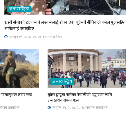
अन्तरास्ट्रिय
रुसी सेनाको ट्यांकको लश्करलाई रोक्न एक युक्रेनी सैनिकले बमले पुलसहित
आफैंलाई उडाइदिए
फाल्गुन १८, २०७८ ०८;२९ बिहान प्रकाशित
अन्तरास्ट्रिय
परमाणुअस्त्र तयार राख्न
युक्रेन द्वन्द्वमा फसेका नेपालीकाे उद्धारका लागि
उच्चस्तरीय संयन्त्र गठन
िहान प्रकाशित
फाल्गुन १५, २०७८ २०;१८ मध्यान्ह प्रकाशित