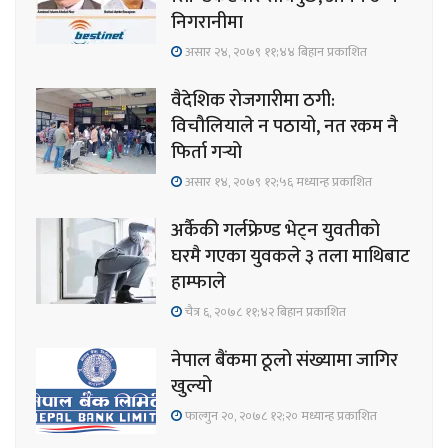
निगरानीमा
असार २४, २०७९ ११;४४ बिहान प्रकाशित
वैदेशिक रोजगारीमा ठगी:
विचौलियाले न पठायो, नत रकम नै
फिर्ता गर्‍यो
असार १४, २०७९ १२;५६ मध्यान्ह प्रकाशित
अर्कैकी गर्लफ्रेण्ड भेट्न युवतीको
घरमै गएका युवकले ३ तला माथिबाट
हाम्फाले
चैत्र ६, २०७८ ११;४२ बिहान प्रकाशित
नेपाल बैंकमा ठूलो संख्यामा जागिर
खुल्यो
फाल्गुन २०, २०७८ १२;२० मध्यान्ह प्रकाशित