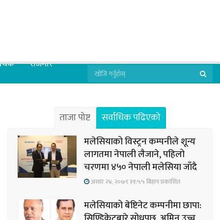
्थिक
रोजगार
ताजा पोष्ट
सर्वाधिक पढिएको
मलेसियाको विस्ट्रन कम्पनीले शून्य
लागतमा नेपाली लैजाने, पहिलो
चरणमा ४५० नेपाली मलेसिया जाँदै
असार २४, २०७९ ११;५५ बिहान प्रकाशित
मलेसियाको बेष्टिनेट कम्पनीमा छापा:
सिण्डिकेटबारे सोधपुछ, अमिन उच्च