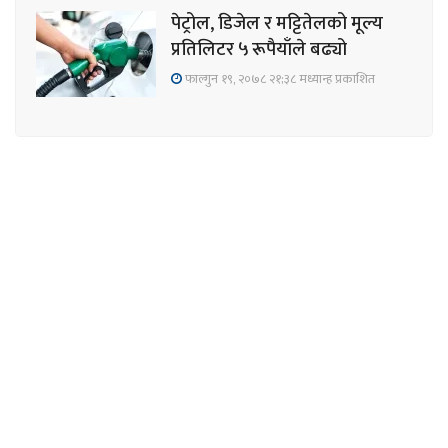
पेट्रोल, डिजेल र मट्टितेलको मूल्य
प्रतिलिटर ५ रूपैयाँले बढ्यो
फाल्गुन १९, २०७८ २१;३८ मध्यान्ह प्रकाशित