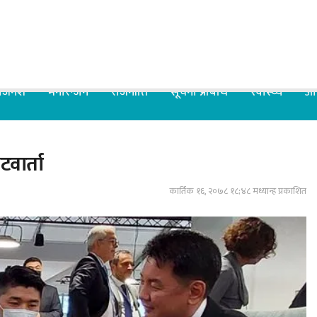
िजनेश
मनोरन्जन
राजनीति
सूचना प्रबिधि
स्वास्थ्य
आर
टवार्ता
कार्तिक १६, २०७८ १८;४८ मध्यान्ह प्रकाशित