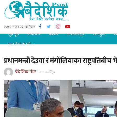
२०८३ साउन २१, बिहिबार
गृह पृष्ठ
समाचार
प्रबास
अन्तरास्ट्रिय
खेलकुद
ब
कुन देश कस्तो
प्रधानमन्त्री देउवा र मंगोलियाका राष्ट्रपतिबीच भे
बैदेशिक पोष्ट
in
अन्तरास्ट्रिय