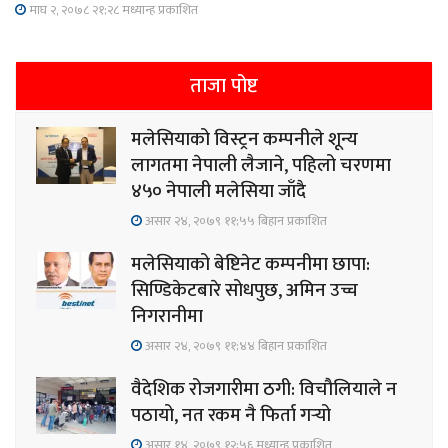
माघ २, २०७८ २१;२८ मध्यान्ह प्रकाशित
ताजा पोष्ट
मलेसियाको विस्ट्रन कम्पनीले शून्य
लागतमा नेपाली लैजाने, पहिलो चरणमा
४५० नेपाली मलेसिया जाँदै
असार २४, २०७९ ११;५५ बिहान प्रकाशित
मलेसियाको बेष्टिनेट कम्पनीमा छापा:
सिण्डिकेटबारे सोधपुछ, अमिन उच्च
निगरानीमा
असार २४, २०७९ ११;४४ बिहान प्रकाशित
वैदेशिक रोजगारीमा ठगी: विचौलियाले न
पठायो, नत रकम नै फिर्ता गर्‍यो
असार १४, २०७९ १२;५६ मध्यान्ह प्रकाशित