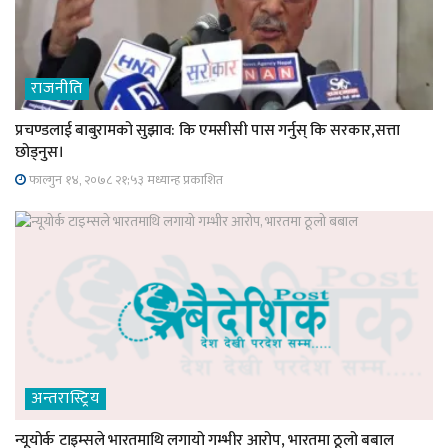
राजनीति
प्रचण्डलाई बाबुरामको सुझाव: कि एमसीसी पास गर्नुस् कि सरकार,सत्ता
छोड्नुस।
फाल्गुन १४, २०७८ २१;५३ मध्यान्ह प्रकाशित
अन्तरास्ट्रिय
न्यूयोर्क टाइम्सले भारतमाथि लगायो गम्भीर आरोप, भारतमा ठूलो बबाल