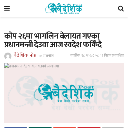
काेप २६मा भागलिन बेलायत गएका
प्रधानमन्त्री देउवा आज स्वदेश फर्किँदै
बैदेशिक पोष्ट
कार्तिक १८, २०७८ ०८;०९ बिहान प्रकाशित
in
राजनीति