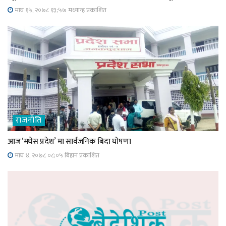
माघ १५, २०७८ १३;५७ मध्यान्ह प्रकाशित
राजनीति
आज ‘मधेस प्रदेश’ मा सार्वजनिक बिदा घोषणा
माघ ४, २०७८ ०८;०५ बिहान प्रकाशित