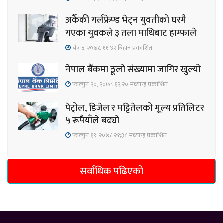
अर्कैकी गर्लफ्रेण्ड भेट्न युवतीको घरमै
गएका युवकले ३ तला माथिबाट हाम्फाले
चैत्र ६, २०७८ ११;४२ बिहान प्रकाशित
नेपाल बैंकमा ठूलो संख्यामा जागिर खुल्यो
फाल्गुन २०, २०७८ १२;२० मध्यान्ह प्रकाशित
पेट्रोल, डिजेल र मट्टितेलको मूल्य प्रतिलिटर
५ रूपैयाँले बढ्यो
फाल्गुन १९, २०७८ २१;३८ मध्यान्ह प्रकाशित
सर्वाधिक पढिएको