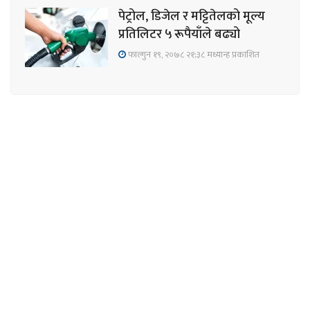
पेट्रोल, डिजेल र मट्टितेलको मूल्य
प्रतिलिटर ५ रूपैयाँले बढ्यो
फाल्गुन १९, २०७८ २१;३८ मध्यान्ह प्रकाशित