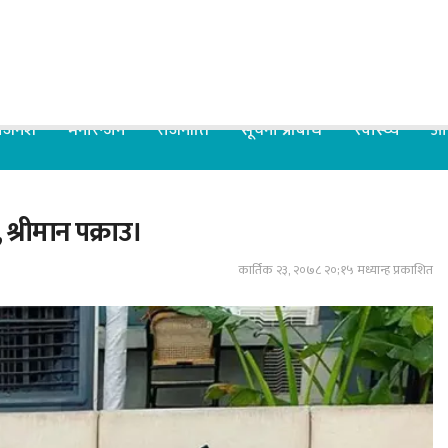
िजनेश
मनोरन्जन
राजनीति
सूचना प्रबिधि
स्वास्थ्य
आर
 श्रीमान पक्राउ।
कार्तिक २३, २०७८ २०;१५ मध्यान्ह प्रकाशित