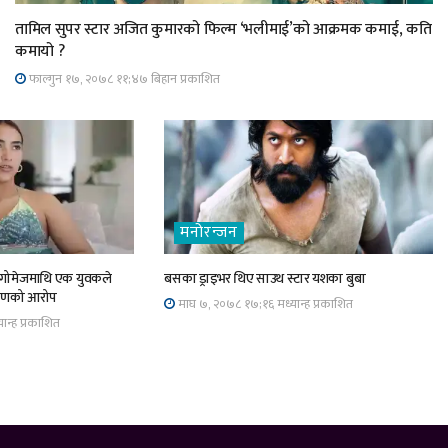
तामिल सुपर स्टार अजित कुमारको फिल्म ‘भलीमाई’को आक्रमक कमाई, कति
कमायो ?
फाल्गुन १७, २०७८ ११;४७ बिहान प्रकाशित
मनोरन्जन
 गोमेजमाथि एक युवकले
बसका ड्राइभर थिए साउथ स्टार यशका बुबा
षणको आरोप
माघ ७, २०७८ १७;१६ मध्यान्ह प्रकाशित
न्ह प्रकाशित