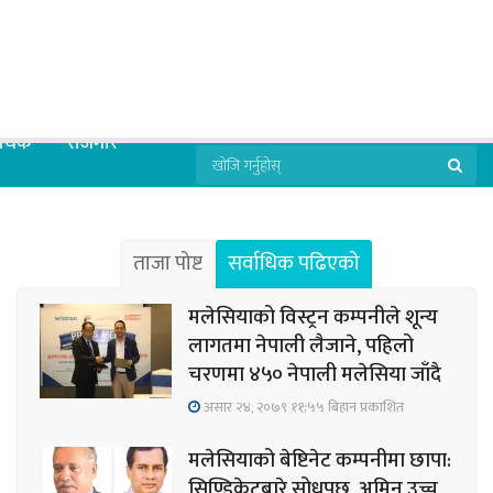
्थिक
रोजगार
ताजा पोष्ट
सर्वाधिक पढिएको
मलेसियाको विस्ट्रन कम्पनीले शून्य
लागतमा नेपाली लैजाने, पहिलो
चरणमा ४५० नेपाली मलेसिया जाँदै
असार २४, २०७९ ११;५५ बिहान प्रकाशित
मलेसियाको बेष्टिनेट कम्पनीमा छापा:
सिण्डिकेटबारे सोधपुछ, अमिन उच्च