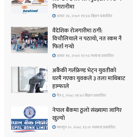
निगरानीमा
असार २४, २०७९ ११;४४ बिहान प्रकाशित
वैदेशिक रोजगारीमा ठगी:
विचौलियाले न पठायो, नत रकम नै
फिर्ता गर्‍यो
असार १४, २०७९ १२;५६ मध्यान्ह प्रकाशित
अर्कैकी गर्लफ्रेण्ड भेट्न युवतीको
घरमै गएका युवकले ३ तला माथिबाट
हाम्फाले
चैत्र ६, २०७८ ११;४२ बिहान प्रकाशित
नेपाल बैंकमा ठूलो संख्यामा जागिर
खुल्यो
फाल्गुन २०, २०७८ १२;२० मध्यान्ह प्रकाशित