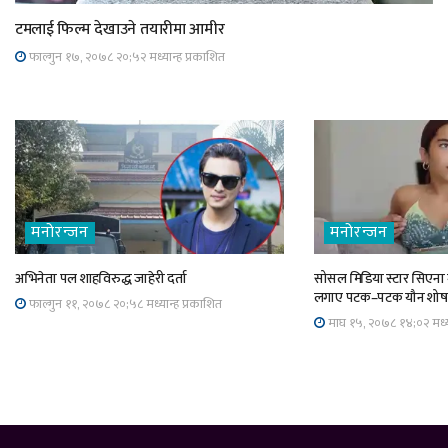
टमलाई फिल्म देखाउने तयारीमा आमीर
फाल्गुन १७, २०७८ २०;५२ मध्यान्ह प्रकाशित
मनोरन्जन
मनोरन्जन
अभिनेता पल शाहविरुद्ध जाहेरी दर्ता
सोसल मिडिया स्टार सिएना
लगाए पटक–पटक यौन शो
फाल्गुन ११, २०७८ २०;५८ मध्यान्ह प्रकाशित
माघ १५, २०७८ १४;०२ मध्या