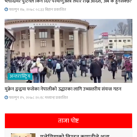
भ्लादिमिर पुटिनले किन दिए परमाणुअस्त्र तयार राख्न आदेश, अब के हुनसक्छ?
फाल्गुन १७, २०७८ ०८;३३ बिहान प्रकाशित
अन्तरास्ट्रिय
युक्रेन द्वन्द्वमा फसेका नेपालीकाे उद्धारका लागि उच्चस्तरीय संयन्त्र गठन
फाल्गुन १५, २०७८ २०;१८ मध्यान्ह प्रकाशित
ताजा पोष्ट