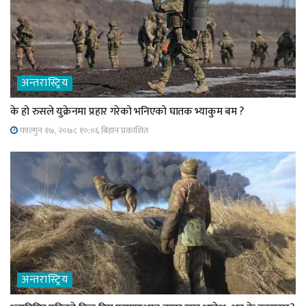
अन्तरास्ट्रिय
के हो रुसले युक्रेनमा प्रहार गरेको भनिएको घातक भ्याकुम बम ?
फाल्गुन १७, २०७८ १०;०६ बिहान प्रकाशित
अन्तरास्ट्रिय