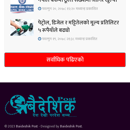
नेपाल बैंकमा ठूलो संख्यामा जागिर खुल्यो
फाल्गुन २०, २०७८ १२;२० मध्यान्ह प्रकाशित
पेट्रोल, डिजेल र मट्टितेलको मूल्य प्रतिलिटर
५ रूपैयाँले बढ्यो
फाल्गुन १९, २०७८ २१;३८ मध्यान्ह प्रकाशित
सर्वाधिक पढिएको
© 2023
Baideshik Post
- Designed by
Baideshik Post
.