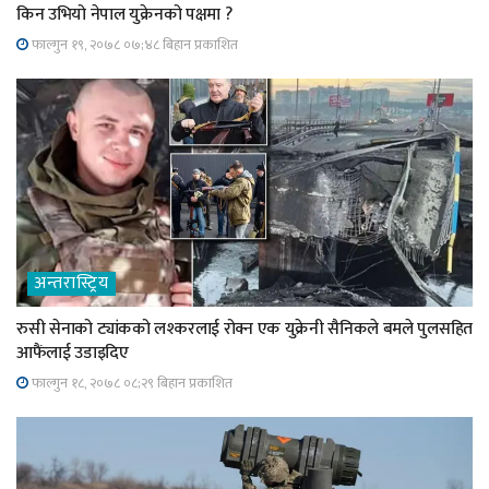
किन उभियो नेपाल युक्रेनको पक्षमा ?
फाल्गुन १९, २०७८ ०७;४८ बिहान प्रकाशित
अन्तरास्ट्रिय
रुसी सेनाको ट्यांकको लश्करलाई रोक्न एक युक्रेनी सैनिकले बमले पुलसहित
आफैंलाई उडाइदिए
फाल्गुन १८, २०७८ ०८;२९ बिहान प्रकाशित