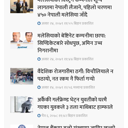
मलेसियाको विस्ट्रन कम्पनीले शून्य
लागतमा नेपाली लैजाने, पहिलो चरणमा
४५० नेपाली मलेसिया जाँदै
असार २४, २०७९ ११;५५ बिहान प्रकाशित
मलेसियाको बेष्टिनेट कम्पनीमा छापा:
सिण्डिकेटबारे सोधपुछ, अमिन उच्च
निगरानीमा
असार २४, २०७९ ११;४४ बिहान प्रकाशित
वैदेशिक रोजगारीमा ठगी: विचौलियाले न
पठायो, नत रकम नै फिर्ता गर्‍यो
असार १४, २०७९ १२;५६ मध्यान्ह प्रकाशित
अर्कैकी गर्लफ्रेण्ड भेट्न युवतीको घरमै
गएका युवकले ३ तला माथिबाट हाम्फाले
चैत्र ६, २०७८ ११;४२ बिहान प्रकाशित