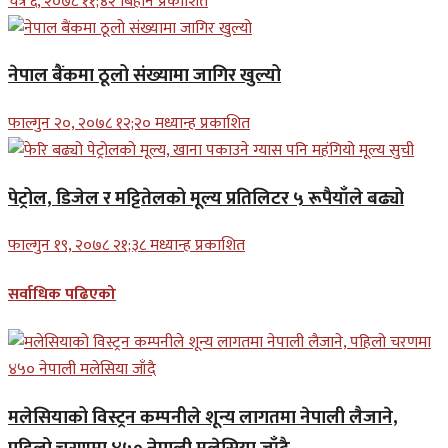
चैत्र ६, २०७८ ११;४२ बिहान प्रकाशित
नेपाल बैंकमा ठूलो संख्यामा जागिर खुल्यो
फाल्गुन २०, २०७८ १२;२० मध्यान्ह प्रकाशित
पेट्रोल, डिजेल र मट्टितेलको मूल्य प्रतिलिटर ५ रूपैयाँले बढ्यो
फाल्गुन १९, २०७८ २१;३८ मध्यान्ह प्रकाशित
सर्वाधिक पढिएको
मलेसियाको विस्ट्रन कम्पनीले शून्य लागतमा नेपाली लैजाने,