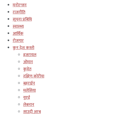
मनोरन्जन
राजनीति
सूचना प्रबिधि
स्वास्थ्य
आर्थिक
रोजगार
कुन देश कस्तो
इजरायल
ओमान
कुवेत
दक्षिण कोरीया
बहराईन
मलेसिया
युएई
लेबनान
साउदी अरब