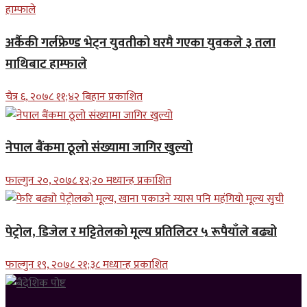
अर्कैकी गर्लफ्रेण्ड भेट्न युवतीको घरमै गएका युवकले ३ तला
माथिबाट हाम्फाले
चैत्र ६, २०७८ ११;४२ बिहान प्रकाशित
नेपाल बैंकमा ठूलो संख्यामा जागिर खुल्यो
फाल्गुन २०, २०७८ १२;२० मध्यान्ह प्रकाशित
पेट्रोल, डिजेल र मट्टितेलको मूल्य प्रतिलिटर ५ रूपैयाँले बढ्यो
फाल्गुन १९, २०७८ २१;३८ मध्यान्ह प्रकाशित