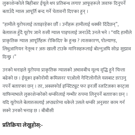
लुकाशेन्कोले बिहीबार ईयूले थप प्रतिबन्ध लगाए आफूहरूले जवाफ दिनुपर्ने
बताउँदै ग्यास आपूर्ति बन्द गर्ने चेतावनी दिएका हुन् ।
“हामीले युरोपलाई तताइरहेका छौँ । उनीहरू हामीलाई धक्की दिँदैछन्”,
बेलारुस हुँदै यूरोप जाने रुसी ग्यास पाइपलाई जनाउँदै उनले भने । “यदि हामीले
प्राकृतिक ग्यास आपूर्तिहरू रोकिदिए के हुन्छ ? त्यसकारण, पोल्याण्ड,
लिथुआनियन नेतृत्त्व र अरु खाली टाउके मानिसहरूलाई बोल्नुअघि सोच्न सुझाव
दिन्छु ।”
उनको भनाइले युरोपमा प्राकृतिक ग्यासको अभावबीच मूल्य वृद्धि हुने चिन्ता
बढेको छ । ईयूका इकोनोमी कमिसनर पाओलो गेन्टिलोनीले यसबाट डराउनु
नपर्ने बताएका छन् । तर, अक्सफोर्ड इन्स्टिट्युट फर इनर्जी स्जटिजका काट्जा
याफिमाभाले लुकाशेन्कोको धम्कीलाई गम्भीर रुपमा लिनुपर्ने बताएका छन् ।
यदि यूरोपले बेलारुसलाई अप्ठ्यारेमा धकेले उसले धम्की अनुसार काम गर्न
सक्ने उनको भनाइ छ । बीबीसी
प्रतिक्रिया लेख्नुहोस्:-