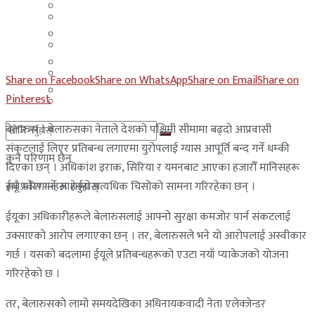
मलेसिया
बहराईन
युएई
मलेसिया
लेबनान
युएई
Share on Facebook
Share on WhatsApp
Share on Email
Share on
साउदी अरब
Pinterest
लेबनान
बेलारुस । बेलारुसका नेताले देशको पश्चिमी सीमामा बढ्दो आप्रवासी
साउदी अरब
संकटलाई लिएर प्रतिबन्ध लगाएमा युरोपलाई ग्यास आपूर्ति बन्द गर्ने धम्की
कुनै परिणाम छैन
दिएका छन् । अधिकांश इराक, सिरिया र यमनबाट आएका हजारौँ मानिसहरू
ईयू प्रवेश गर्ने आशामा अत्यधिक चिसोको सामना गरिरहेका छन् ।
सबै परिणामहरू हेर्नुहोस्
ईयूका अधिकारीहरूले बेलारुसलाई आफ्नो सुरक्षा कमजोर पार्न संकटलाई
उक्साएको आरोप लगाएका छन् । तर, बेलारुसले भने यो आरोपलाई अस्वीकार
गर्छ । यसको बदलामा ईयूले प्रतिबन्धहरूको एउटा नयाँ प्याकेजको योजना
गरिरहेको छ ।
तर, बेलारुसको लामो समयदेखिका अधिनायकवादी नेता एलेक्जेन्डर