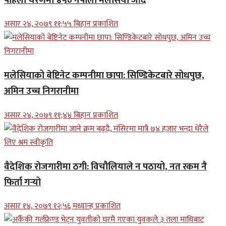
पहिलो चरणमा ४५० नेपाली मलेसिया जाँदै
असार २४, २०७९ ११;५५ बिहान प्रकाशित
मलेसियाको बेष्टिनेट कम्पनीमा छापा: सिण्डिकेटबारे सोधपुछ,
अमिन उच्च निगरानीमा
असार २४, २०७९ ११;४४ बिहान प्रकाशित
वैदेशिक रोजगारीमा ठगी: विचौलियाले न पठायो, नत रकम नै
फिर्ता गर्‍यो
असार १४, २०७९ १२;५६ मध्यान्ह प्रकाशित