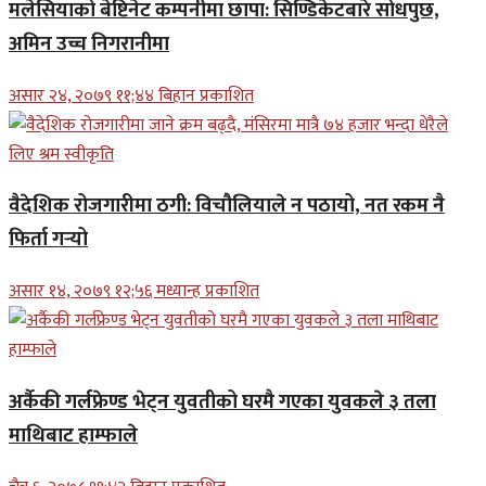
मलेसियाको बेष्टिनेट कम्पनीमा छापा: सिण्डिकेटबारे सोधपुछ,
अमिन उच्च निगरानीमा
असार २४, २०७९ ११;४४ बिहान प्रकाशित
वैदेशिक रोजगारीमा ठगी: विचौलियाले न पठायो, नत रकम नै
फिर्ता गर्‍यो
असार १४, २०७९ १२;५६ मध्यान्ह प्रकाशित
अर्कैकी गर्लफ्रेण्ड भेट्न युवतीको घरमै गएका युवकले ३ तला
माथिबाट हाम्फाले