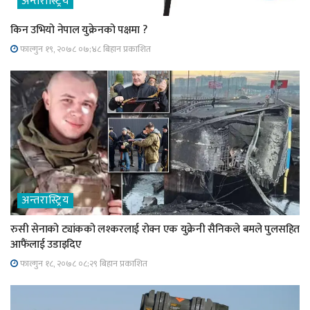
अन्तरास्ट्रिय
किन उभियो नेपाल युक्रेनको पक्षमा ?
फाल्गुन १९, २०७८ ०७;४८ बिहान प्रकाशित
अन्तरास्ट्रिय
रुसी सेनाको ट्यांकको लश्करलाई रोक्न एक युक्रेनी सैनिकले बमले पुलसहित
आफैंलाई उडाइदिए
फाल्गुन १८, २०७८ ०८;२९ बिहान प्रकाशित