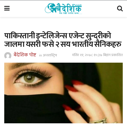
पाकिस्तानी इन्टेलिजेन्स एजेन्ट सुन्दरीको
जालमा यसरी फसे २ सय भारतीय सैनिकहरु
बैदेशिक पोष्ट
मंसिर ११, २०७८ १०;३७ बिहान प्रकाशित
in
अन्तरास्ट्रिय