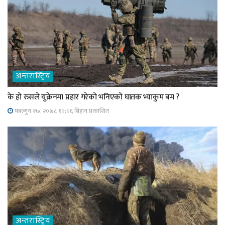
अन्तरास्ट्रिय
के हो रुसले युक्रेनमा प्रहार गरेको भनिएको घातक भ्याकुम बम ?
फाल्गुन १७, २०७८ १०;०६ बिहान प्रकाशित
अन्तरास्ट्रिय