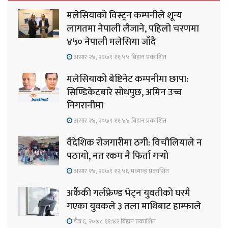
मलेसियाको विस्ट्रन कम्पनीले शून्य
लागतमा नेपाली लैजाने, पहिलो चरणमा
४५० नेपाली मलेसिया जाँदै
असार २४, २०७९ ११;५५ बिहान प्रकाशित
मलेसियाको बेष्टिनेट कम्पनीमा छापा:
सिण्डिकेटबारे सोधपुछ, अमिन उच्च
निगरानीमा
असार २४, २०७९ ११;४४ बिहान प्रकाशित
वैदेशिक रोजगारीमा ठगी: विचौलियाले न
पठायो, नत रकम नै फिर्ता गर्‍यो
असार १४, २०७९ १२;५६ मध्यान्ह प्रकाशित
अर्कैकी गर्लफ्रेण्ड भेट्न युवतीको घरमै
गएका युवकले ३ तला माथिबाट हाम्फाले
चैत्र ६, २०७८ ११;४२ बिहान प्रकाशित