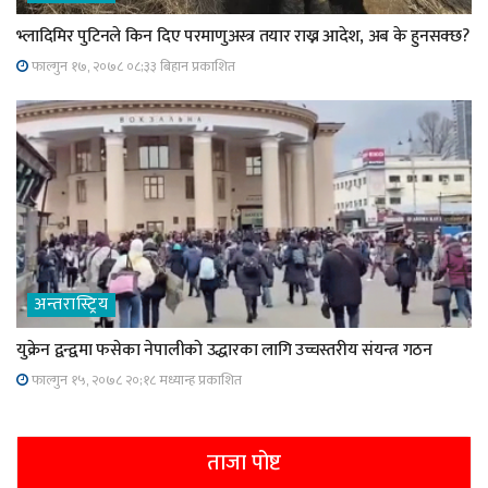
भ्लादिमिर पुटिनले किन दिए परमाणुअस्त्र तयार राख्न आदेश, अब के हुनसक्छ?
फाल्गुन १७, २०७८ ०८;३३ बिहान प्रकाशित
अन्तरास्ट्रिय
युक्रेन द्वन्द्वमा फसेका नेपालीकाे उद्धारका लागि उच्चस्तरीय संयन्त्र गठन
फाल्गुन १५, २०७८ २०;१८ मध्यान्ह प्रकाशित
ताजा पोष्ट