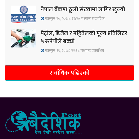
नेपाल बैंकमा ठूलो संख्यामा जागिर खुल्यो
फाल्गुन २०, २०७८ १२;२० मध्यान्ह प्रकाशित
पेट्रोल, डिजेल र मट्टितेलको मूल्य प्रतिलिटर
५ रूपैयाँले बढ्यो
फाल्गुन १९, २०७८ २१;३८ मध्यान्ह प्रकाशित
सर्वाधिक पढिएको