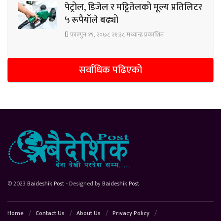
पेट्रोल, डिजेल र मट्टितेलको मूल्य प्रतिलिटर
५ रूपैयाँले बढ्यो
फाल्गुन १९, २०७८ २१;३८ मध्यान्ह प्रकाशित
सर्वाधिक पढिएको
© 2023
Baideshik Post
- Designed by
Baideshik Post
.
Home
Contact Us
About Us
Privacy Policy