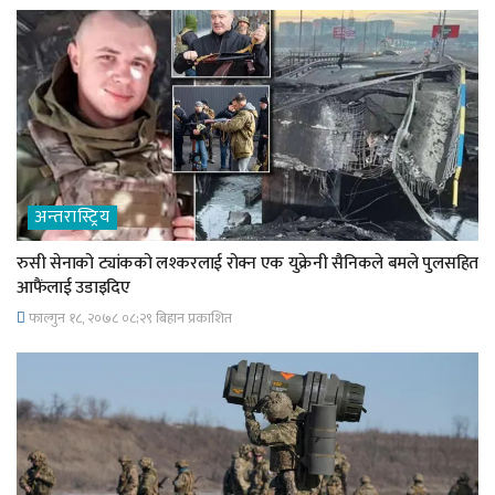
अन्तरास्ट्रिय
रुसी सेनाको ट्यांकको लश्करलाई रोक्न एक युक्रेनी सैनिकले बमले पुलसहित
आफैंलाई उडाइदिए
फाल्गुन १८, २०७८ ०८;२९ बिहान प्रकाशित