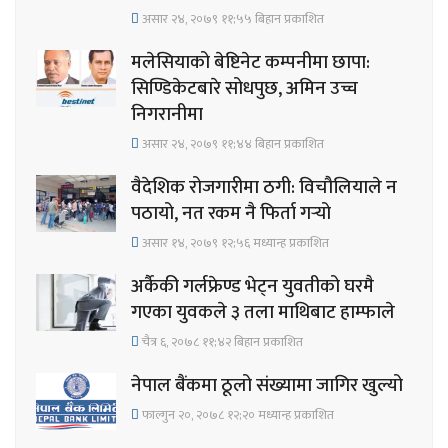
असार २४, २०७९ ११;५५ बिहान प्रकाशित
मलेसियाको बेष्टिनेट कम्पनीमा छापा:
सिण्डिकेटबारे सोधपुछ, अमिन उच्च
निगरानीमा
असार २४, २०७९ ११;४४ बिहान प्रकाशित
वैदेशिक रोजगारीमा ठगी: विचौलियाले न
पठायो, नत रकम नै फिर्ता गर्‍यो
असार १४, २०७९ १२;५६ मध्यान्ह प्रकाशित
अर्कैकी गर्लफ्रेण्ड भेट्न युवतीको घरमै
गएका युवकले ३ तला माथिबाट हाम्फाले
चैत्र ६, २०७८ ११;४२ बिहान प्रकाशित
नेपाल बैंकमा ठूलो संख्यामा जागिर खुल्यो
फाल्गुन २०, २०७८ १२;२० मध्यान्ह प्रकाशित