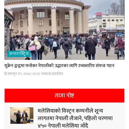
अन्तरास्ट्रिय
युक्रेन द्वन्द्वमा फसेका नेपालीकाे उद्धारका लागि उच्चस्तरीय संयन्त्र गठन
फाल्गुन १५, २०७८ २०;१८ मध्यान्ह प्रकाशित
ताजा पोष्ट
मलेसियाको विस्ट्रन कम्पनीले शून्य
लागतमा नेपाली लैजाने, पहिलो चरणमा
४५० नेपाली मलेसिया जाँदै