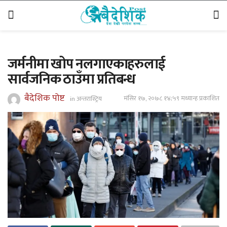
जर्मनीमा खोप नलगाएकाहरुलाई
सार्वजनिक ठाउँमा प्रतिबन्ध
बैदेशिक पोष्ट
मंसिर १७, २०७८ १४;५९ मध्यान्ह प्रकाशित
in
अन्तरास्ट्रिय