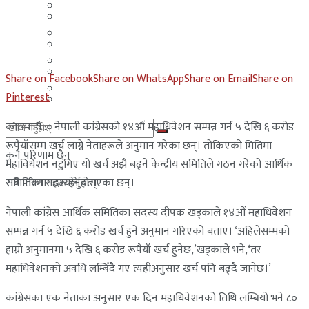
मलेसिया
बहराईन
युएई
मलेसिया
लेबनान
युएई
Share on Facebook
Share on WhatsApp
Share on Email
Share on
साउदी अरब
Pinterest
लेबनान
काठमाडौं := नेपाली कांग्रेसको १४औं महाधिवेशन सम्पन्न गर्न ५ देखि ६ करोड
साउदी अरब
रूपैयाँसम्म खर्च लाग्ने नेताहरूले अनुमान गरेका छन्। तोकिएको मितिमा
कुनै परिणाम छैन
महाविधेशन नटुंगिए यो खर्च अझै बढ्ने केन्द्रीय समितिले गठन गरेको आर्थिक
समितिका सदस्यले बताएका छन्।
सबै परिणामहरू हेर्नुहोस्
नेपाली कांग्रेस आर्थिक समितिका सदस्य दीपक खड्काले १४औं महाधिवेशन
सम्पन्न गर्न ५ देखि ६ करोड खर्च हुने अनुमान गरिएको बताए। ‘अहिलेसम्मको
हाम्रो अनुमानमा ५ देखि ६ करोड रूपैयाँ खर्च हुनेछ,’खड्काले भने,‘तर
महाधिवेशनको अवधि लम्बिँदै गए त्यहीअनुसार खर्च पनि बढ्दै जानेछ।’
कांग्रेसका एक नेताका अनुसार एक दिन महाधिवेशनको तिथि लम्बियो भने ८०