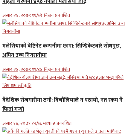
पहिलो चरणमा ४५० नेपाली मलेसिया जाँदै
असार २४, २०७९ ११;५५ बिहान प्रकाशित
मलेसियाको बेष्टिनेट कम्पनीमा छापा: सिण्डिकेटबारे सोधपुछ,
अमिन उच्च निगरानीमा
असार २४, २०७९ ११;४४ बिहान प्रकाशित
वैदेशिक रोजगारीमा ठगी: विचौलियाले न पठायो, नत रकम नै
फिर्ता गर्‍यो
असार १४, २०७९ १२;५६ मध्यान्ह प्रकाशित