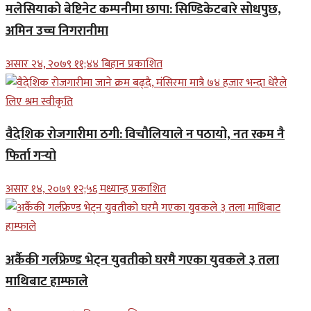
मलेसियाको बेष्टिनेट कम्पनीमा छापा: सिण्डिकेटबारे सोधपुछ,
अमिन उच्च निगरानीमा
असार २४, २०७९ ११;४४ बिहान प्रकाशित
वैदेशिक रोजगारीमा ठगी: विचौलियाले न पठायो, नत रकम नै
फिर्ता गर्‍यो
असार १४, २०७९ १२;५६ मध्यान्ह प्रकाशित
अर्कैकी गर्लफ्रेण्ड भेट्न युवतीको घरमै गएका युवकले ३ तला
माथिबाट हाम्फाले