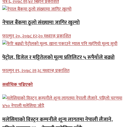
चैत्र ६, २०७८ ११;४२ बिहान प्रकाशित
नेपाल बैंकमा ठूलो संख्यामा जागिर खुल्यो
फाल्गुन २०, २०७८ १२;२० मध्यान्ह प्रकाशित
पेट्रोल, डिजेल र मट्टितेलको मूल्य प्रतिलिटर ५ रूपैयाँले बढ्यो
फाल्गुन १९, २०७८ २१;३८ मध्यान्ह प्रकाशित
सर्वाधिक पढिएको
मलेसियाको विस्ट्रन कम्पनीले शून्य लागतमा नेपाली लैजाने,