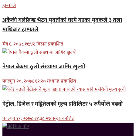
अर्कैकी गर्लफ्रेण्ड भेट्न युवतीको घरमै गएका युवकले ३ तला
माथिबाट हाम्फाले
चैत्र ६, २०७८ ११;४२ बिहान प्रकाशित
नेपाल बैंकमा ठूलो संख्यामा जागिर खुल्यो
फाल्गुन २०, २०७८ १२;२० मध्यान्ह प्रकाशित
पेट्रोल, डिजेल र मट्टितेलको मूल्य प्रतिलिटर ५ रूपैयाँले बढ्यो
फाल्गुन १९, २०७८ २१;३८ मध्यान्ह प्रकाशित