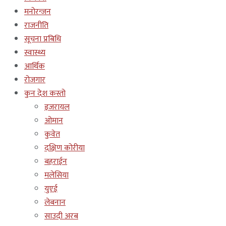
मनोरन्जन
राजनीति
सूचना प्रबिधि
स्वास्थ्य
आर्थिक
रोजगार
कुन देश कस्तो
इजरायल
ओमान
कुवेत
दक्षिण कोरीया
बहराईन
मलेसिया
युएई
लेबनान
साउदी अरब