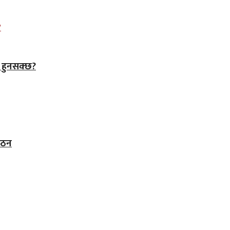
े हुनसक्छ?
 गठन