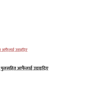
ले पुलसहित आफैंलाई उडाइदिए