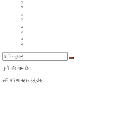
मलेसिया
बहराईन
युएई
मलेसिया
लेबनान
युएई
साउदी अरब
लेबनान
साउदी अरब
कुनै परिणाम छैन
सबै परिणामहरू हेर्नुहोस्