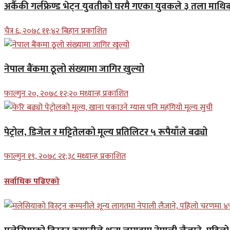
अर्कैकी गर्लफ्रेण्ड भेट्न युवतीको घरमै गएका युवकले ३ तला माथिब
चैत्र ६, २०७८ ११;४२ बिहान प्रकाशित
नेपाल बैंकमा ठूलो संख्यामा जागिर खुल्यो
फाल्गुन २०, २०७८ १२;२० मध्यान्ह प्रकाशित
पेट्रोल, डिजेल र मट्टितेलको मूल्य प्रतिलिटर ५ रूपैयाँले बढ्यो
फाल्गुन १९, २०७८ २१;३८ मध्यान्ह प्रकाशित
सर्वाधिक पढिएको