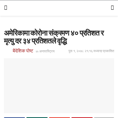
अमेरिकामा कोरोना संक्रमण ४० प्रतिशत र
मृत्यु दर ३४ प्रतिशतले वृद्धि
बैदेशिक पोष्ट
पुस १, २०७८ २१;१६ मध्यान्ह प्रकाशित
in
अन्तरास्ट्रिय