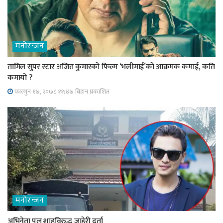
मनोरन्जन
तामिल सुपर स्टार अजित कुमारको फिल्म ‘भलीमाई’को आक्रमक कमाई, कति
कमायो ?
फाल्गुन १७, २०७८ ११;४७ बिहान प्रकाशित
मनोरन्जन
अभिनेता पल शाहविरुद्ध जाहेरी दर्ता