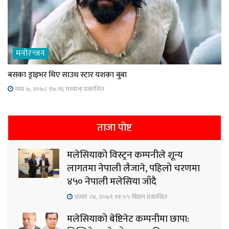
मनोरन्जन
बसका ड्राइभर थिए साउथ स्टार यशका बुबा
माघ ७, २०७८ १७;१६ मध्यान्ह प्रकाशित
ताजा पोष्ट
मलेसियाको विस्ट्रन कम्पनीले शून्य
लागतमा नेपाली लैजाने, पहिलो चरणमा
४५० नेपाली मलेसिया जाँदै
असार २४, २०७९ ११;५५ बिहान प्रकाशित
मलेसियाको बेष्टिनेट कम्पनीमा छापा: