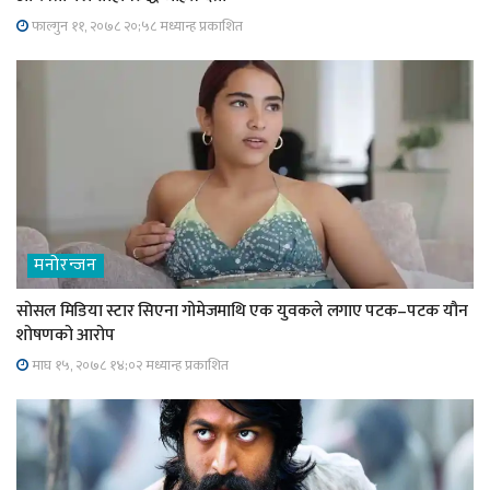
फाल्गुन ११, २०७८ २०;५८ मध्यान्ह प्रकाशित
मनोरन्जन
सोसल मिडिया स्टार सिएना गोमेजमाथि एक युवकले लगाए पटक–पटक यौन
शोषणको आरोप
माघ १५, २०७८ १४;०२ मध्यान्ह प्रकाशित