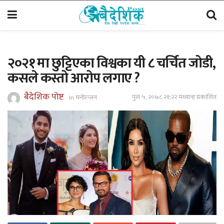
२०२१ मा छुट्टिएका विश्वका यी ८ चर्चित जोडी,
कसले कस्तो आरोप लगाए ?
बैदेशिक पोष्ट
पुस ५, २०७८ २१;२२ मध्यान्ह प्रकाशित
in
मनोरन्जन