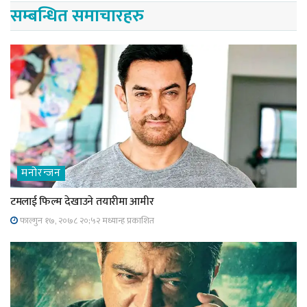
सम्बन्धित समाचारहरु
मनोरन्जन
टमलाई फिल्म देखाउने तयारीमा आमीर
फाल्गुन १७, २०७८ २०;५२ मध्यान्ह प्रकाशित