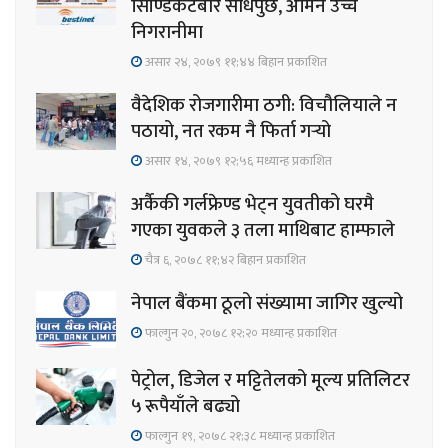
सिण्डिकेटबारे सोधपुछ, अमिन उच्च
निगरानीमा
असार २४, २०७९ ११;४४ बिहान प्रकाशित
वैदेशिक रोजगारीमा ठगी: विचौलियाले न
पठायो, नत रकम नै फिर्ता गर्‍यो
असार १४, २०७९ १२;५६ मध्यान्ह प्रकाशित
अर्कैकी गर्लफ्रेण्ड भेट्न युवतीको घरमै
गएका युवकले ३ तला माथिबाट हाम्फाले
चैत्र ६, २०७८ ११;४२ बिहान प्रकाशित
नेपाल बैंकमा ठूलो संख्यामा जागिर खुल्यो
फाल्गुन २०, २०७८ १२;२० मध्यान्ह प्रकाशित
पेट्रोल, डिजेल र मट्टितेलको मूल्य प्रतिलिटर
५ रूपैयाँले बढ्यो
फाल्गुन १९, २०७८ २१;३८ मध्यान्ह प्रकाशित