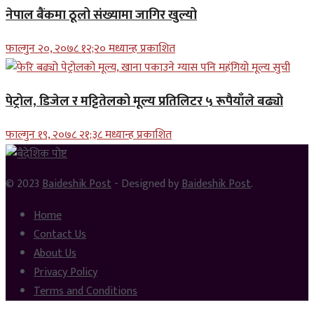
नेपाल बैंकमा ठूलो संख्यामा जागिर खुल्यो
फाल्गुन २०, २०७८ १२;२० मध्यान्ह प्रकाशित
पेट्रोल, डिजेल र मट्टितेलको मूल्य प्रतिलिटर ५ रूपैयाँले बढ्यो
फाल्गुन १९, २०७८ २१;३८ मध्यान्ह प्रकाशित
© 2023
Baideshik Post
- Designed by
Baideshik Post
.
Home
Contact Us
About Us
Privacy Policy
Terms and Conditions