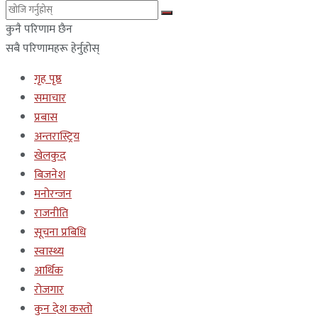
कुनै परिणाम छैन
सबै परिणामहरू हेर्नुहोस्
गृह पृष्ठ
समाचार
प्रबास
अन्तरास्ट्रिय
खेलकुद
बिजनेश
मनोरन्जन
राजनीति
सूचना प्रबिधि
स्वास्थ्य
आर्थिक
रोजगार
कुन देश कस्तो