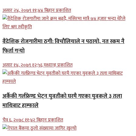
असार २४, २०७९ ११;४४ बिहान प्रकाशित
वैदेशिक रोजगारीमा ठगी: विचौलियाले न पठायो, नत रकम नै
फिर्ता गर्‍यो
असार १४, २०७९ १२;५६ मध्यान्ह प्रकाशित
अर्कैकी गर्लफ्रेण्ड भेट्न युवतीको घरमै गएका युवकले ३ तला
माथिबाट हाम्फाले
चैत्र ६, २०७८ ११;४२ बिहान प्रकाशित