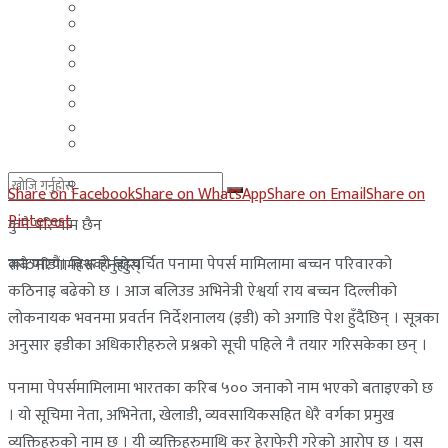
मलेसिया
बहराईन
युएई
मलेसिया
लेबनान
युएई
साउदी अरब
लेबनान
साउदी अरब
Share on Facebook
Share on WhatsApp
Share on Email
Share on
Pinterest
कुनै परिणाम छैन
काठमाडौं। विश्वको बहुचर्चित पनामा पेपर्स मामिलामा बच्चन परिवारको
सबै परिणामहरू हेर्नुहोस्
कठिनाइ बढेको छ । आज बलिउड अभिनेत्री ऐश्वर्या राय बच्चन दिल्लीको
लोकनायक भवनमा प्रवर्तन निर्देशनालय (इडी) को अगाडि पेश हुँदैछिन् । सूत्रका
अनुसार इडीका अधिकारीहरुले प्रश्नको सूची पहिले नै तयार गरिसकेका छन् ।
पनामा पेपर्समामिलामा भारतका करिब ५०० जनाको नाम भएको बताइएको छ
। यो सूचिमा नेता, अभिनेता, खेलाडी, व्यवसायिकसहित धेरै वर्गका प्रमुख
व्यक्तिहरुको नाम छ । यी व्यक्तिहरुमाथि कर हेराफेरी गरेको आरोप छ । यस