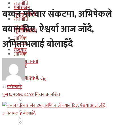
राजनीति
मनोरन्जन
बच्चन परिवार संकटमा, अभिषेकले
सूचना प्रबिधि
राजनीति
बयान दिए, ऐश्वर्या आज जाँदै,
स्वास्थ्य
सूचना प्रबिधि
आर्थिक
अमिताभलाई बोलाइँदै
स्वास्थ्य
रोजगार
आर्थिक
कुन देश कस्तो
रोजगार
इजरायल
कुन देश कस्तो
बैदेशिक पोष्ट
ओमान
in
मनोरन्जन
इजरायल
पुस ६, २०७८ ०८;४१ बिहान प्रकाशित
कुवेत
ओमान
दक्षिण कोरीया
कुवेत
बहराईन
दक्षिण कोरीया