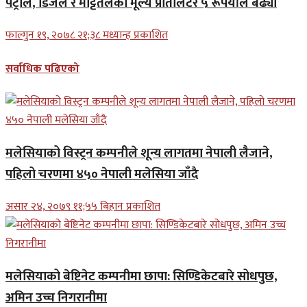
पेट्रोल, डिजेल र मट्टितेलको मूल्य प्रतिलिटर ५ रूपैयाँले बढ्यो
फाल्गुन १९, २०७८ २१;३८ मध्यान्ह प्रकाशित
सर्वाधिक पढिएको
मलेसियाको विस्ट्रन कम्पनीले शून्य लागतमा नेपाली लैजाने,
पहिलो चरणमा ४५० नेपाली मलेसिया जाँदै
असार २४, २०७९ ११;५५ बिहान प्रकाशित
मलेसियाको बेष्टिनेट कम्पनीमा छापा: सिण्डिकेटबारे सोधपुछ,
अमिन उच्च निगरानीमा