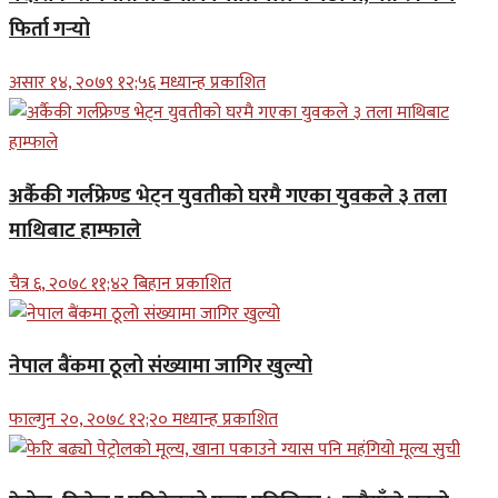
फिर्ता गर्‍यो
असार १४, २०७९ १२;५६ मध्यान्ह प्रकाशित
अर्कैकी गर्लफ्रेण्ड भेट्न युवतीको घरमै गएका युवकले ३ तला
माथिबाट हाम्फाले
चैत्र ६, २०७८ ११;४२ बिहान प्रकाशित
नेपाल बैंकमा ठूलो संख्यामा जागिर खुल्यो
फाल्गुन २०, २०७८ १२;२० मध्यान्ह प्रकाशित