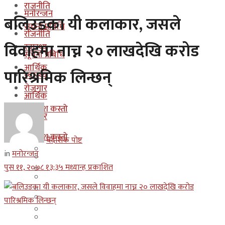
राजनीति
मनोरन्जन
बलिउडका यी कलाकार, जसले
सूचना प्रबिधि
राजनीति
विवाहमा नाच्न २० लाखदेखि करोड
स्वास्थ्य
सूचना प्रबिधि
आर्थिक
पारिश्रमिक लिन्छन्
स्वास्थ्य
रोजगार
आर्थिक
कुन देश कस्तो
रोजगार
इजरायल
कुन देश कस्तो
बैदेशिक पोष्ट
ओमान
in
मनोरन्जन
इजरायल
पुस ११, २०७८ १३;३५ मध्यान्ह प्रकाशित
कुवेत
ओमान
दक्षिण कोरीया
कुवेत
बहराईन
दक्षिण कोरीया