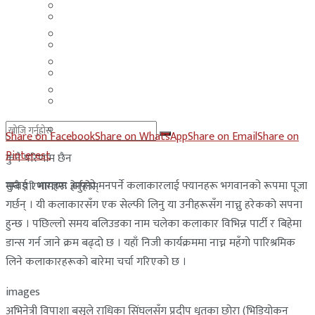
मलेसिया
बहराईन
युएई
मलेसिया
लेबनान
युएई
साउदी अरब
लेबनान
साउदी अरब
Share on Facebook
Share on WhatsApp
Share on Email
Share on
Pinterest
कुनै परिणाम छैन
मुम्बई । भारतमा आफ्नो मनपर्ने कलाकारलाई फ्यानहरू भगवानको रूपमा पूजा
सबै परिणामहरू हेर्नुहोस्
गर्छन् । यी कलाकारसँग एक सेल्फी लिनु या उनीहरूसँग नाच्नु हरेकको सपना
हुन्छ । पछिल्लो समय बलिउडका नाम चलेका कलाकार विभिन्न पार्टी र बिहेमा
डान्स गर्न जाने क्रम बढ्दो छ । यहाँ निजी कार्यक्रममा नाच्न महँगो पारिश्रमिक
लिने कलाकारहरूको बारेमा चर्चा गरिएको छ ।
images
अभिनेत्री विपाशा बसुले राधिका सिंघलसँग प्रदीप धुतका छोरा (भिडियोकन