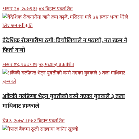
असार २४, २०७९ ११;४४ बिहान प्रकाशित
वैदेशिक रोजगारीमा ठगी: विचौलियाले न पठायो, नत रकम नै
फिर्ता गर्‍यो
असार १४, २०७९ १२;५६ मध्यान्ह प्रकाशित
अर्कैकी गर्लफ्रेण्ड भेट्न युवतीको घरमै गएका युवकले ३ तला
माथिबाट हाम्फाले
चैत्र ६, २०७८ ११;४२ बिहान प्रकाशित