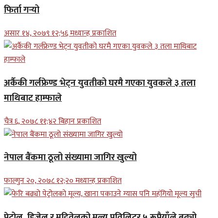
फिर्ता गर्‍यो
असार १४, २०७९ १२;५६ मध्यान्ह प्रकाशित
अर्कैकी गर्लफ्रेण्ड भेट्न युवतीको घरमै गएका युवकले ३ तला
माथिबाट हाम्फाले
चैत्र ६, २०७८ ११;४२ बिहान प्रकाशित
नेपाल बैंकमा ठूलो संख्यामा जागिर खुल्यो
फाल्गुन २०, २०७८ १२;२० मध्यान्ह प्रकाशित
पेट्रोल, डिजेल र मट्टितेलको मूल्य प्रतिलिटर ५ रूपैयाँले बढ्यो