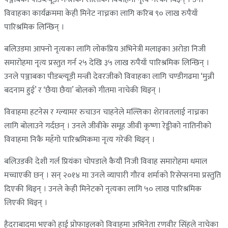
विवाहका कार्यक्रममा केही मिनेट नाच्नका लागि करिब ९० लाख रुपैयाँ
पारिश्रमिक लिन्छिन् ।
बलिउडमा आफ्नो नृत्यका लागि लोकप्रिय अभिनेत्री मलाइका अरोडा निजी
समारोहमा नृत्य प्रस्तुत गर्न २५ देखि ३५ लाख रुपैयाँ पारिश्रमिक लिन्छिन् ।
उनले पञ्जाबका पीडब्ल्यूडी मन्त्री देवरजीको विवाहका लागि चण्डीगढमा ‘मुन्नी
बदनाम हुई’ र ‘छैया छैया’ बोलको गीतमा नाचेकी थिइन् ।
विवाहमा हटनेस र ग्ल्यामर रुचाउन चाहनेले मल्लिका शेरावतलाई नाच्नका
लागि बोलाउने गर्दछन् । उनले जीवीके समूह जीवी कृष्णा रेड्डीको नातिनीको
विवाहमा निकै महँगो पारिश्रमिकमा नृत्य गरेकी थिइन् ।
बलिउडकी देशी गर्ल प्रियंका चोपडाले कैयौं निजी विवाह समारोहमा धमाल
मच्चाएकी छन् । सन् २०१४ मा उनले व्यापारी गौरव शर्माको रिसेप्सनमा प्रस्तुति
दिएकी थिइन् । उनले केही मिनेटको नृत्यका लागि ५० लाख पारिश्रमिक
लिएकी थिइन् ।
हैदराबादमा भएको हाई प्रोफाइलको विवाहमा अभिनेता रणवीर सिंहले नाचेका