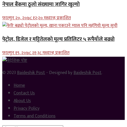
नेपाल बैंकमा ठूलो संख्यामा जागिर खुल्यो
फाल्गुन २०, २०७८ १२;२० मध्यान्ह प्रकाशित
पेट्रोल, डिजेल र मट्टितेलको मूल्य प्रतिलिटर ५ रूपैयाँले बढ्यो
फाल्गुन १९, २०७८ २१;३८ मध्यान्ह प्रकाशित
© 2023
Baideshik Post
- Designed by
Baideshik Post
.
Home
Contact Us
About Us
Privacy Policy
Terms and Conditions