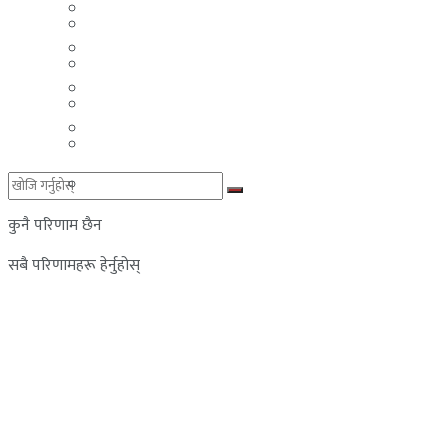
मलेसिया
बहराईन
युएई
मलेसिया
लेबनान
युएई
साउदी अरब
लेबनान
साउदी अरब
कुनै परिणाम छैन
सबै परिणामहरू हेर्नुहोस्