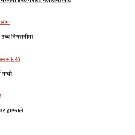
लो चरणमा ४५० नेपाली मलेसिया जाँदै
न उच्च निगरानीमा
गर्‍यो
ाट हाम्फाले