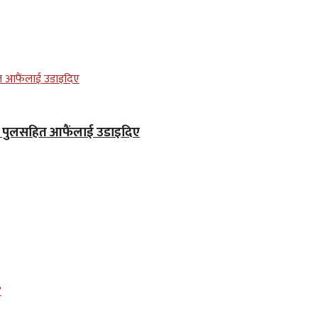
ले पुलसहित आफैंलाई उडाइदिए