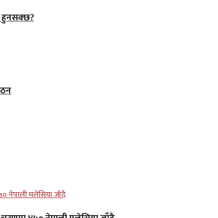
े हुनसक्छ?
 गठन