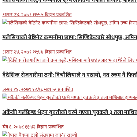
मलेसियाको विस्ट्रन कम्पनीले शून्य लागतमा नेपाली लैजाने, पहि
असार २४, २०७९ ११;५५ बिहान प्रकाशित
मलेसियाको बेष्टिनेट कम्पनीमा छापा: सिण्डिकेटबारे सोधपुछ, अमि
असार २४, २०७९ ११;४४ बिहान प्रकाशित
वैदेशिक रोजगारीमा ठगी: विचौलियाले न पठायो, नत रकम नै फिर्ता 
असार १४, २०७९ १२;५६ मध्यान्ह प्रकाशित
अर्कैकी गर्लफ्रेण्ड भेट्न युवतीको घरमै गएका युवकले ३ तला माथिब
चैत्र ६, २०७८ ११;४२ बिहान प्रकाशित