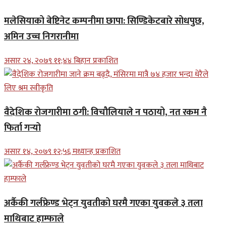
मलेसियाको बेष्टिनेट कम्पनीमा छापा: सिण्डिकेटबारे सोधपुछ,
अमिन उच्च निगरानीमा
असार २४, २०७९ ११;४४ बिहान प्रकाशित
वैदेशिक रोजगारीमा ठगी: विचौलियाले न पठायो, नत रकम नै
फिर्ता गर्‍यो
असार १४, २०७९ १२;५६ मध्यान्ह प्रकाशित
अर्कैकी गर्लफ्रेण्ड भेट्न युवतीको घरमै गएका युवकले ३ तला
माथिबाट हाम्फाले