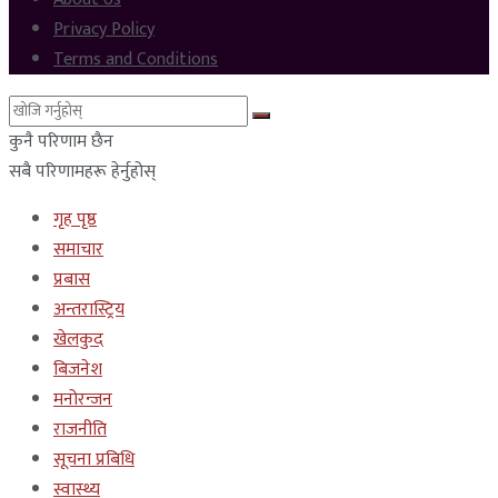
Privacy Policy
Terms and Conditions
कुनै परिणाम छैन
सबै परिणामहरू हेर्नुहोस्
गृह पृष्ठ
समाचार
प्रबास
अन्तरास्ट्रिय
खेलकुद
बिजनेश
मनोरन्जन
राजनीति
सूचना प्रबिधि
स्वास्थ्य