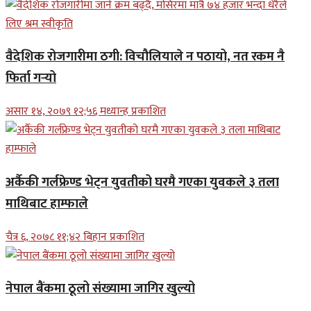
वैदेशिक रोजगारीमा ठगी: विचौलियाले न पठायो, नत रकम नै
फिर्ता गर्‍यो
असार १४, २०७९ १२;५६ मध्यान्ह प्रकाशित
अर्कैकी गर्लफ्रेण्ड भेट्न युवतीको घरमै गएका युवकले ३ तला
माथिबाट हाम्फाले
चैत्र ६, २०७८ ११;४२ बिहान प्रकाशित
नेपाल बैंकमा ठूलो संख्यामा जागिर खुल्यो