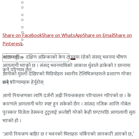
मलेसिया
बहराईन
युएई
मलेसिया
लेबनान
युएई
Share on Facebook
Share on WhatsApp
Share on Email
Share on
साउदी अरब
Pinterest
लेबनान
काठमाडौँ — दक्षिण अफ्रिकाको केप टाउनमा रहेको संसद् भवनमा भीषण
साउदी अरब
आगलागी भएको छ । संसद् भवनमाथिको आकाश धुँवाले ढाकेको र छानामा
कुनै परिणाम छैन
आगोको मुस्लो देखिएको भिडियोहरु स्थानीय टेलिभिजनहरुले प्रशारण गरेका
छन् ।
सबै परिणामहरू हेर्नुहोस्
आगो नियन्त्रणका लागि दर्जनौं अग्नी नियन्त्रकहरु परिचालन गरिएको छ । के
कारणले आगलागी भनेर स्पष्ट हुन सकेको छैन । सांसद नजिक शान्ति नोबेल
पुरस्कार विजेता डेसमन्ड टुटुलाई अन्त्येष्टी गरेको केही घण्टापछि आगालागी सुरु
भएको हो ।
‘आगो नियन्त्रण बाहिर छ र भवनको भित्ताहरु चर्किएको जानकारी आएको छ,’