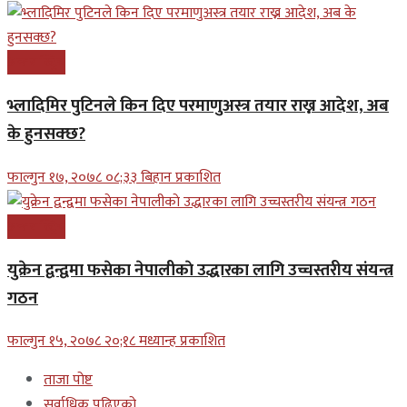
अन्तरास्ट्रिय
भ्लादिमिर पुटिनले किन दिए परमाणुअस्त्र तयार राख्न आदेश, अब
के हुनसक्छ?
फाल्गुन १७, २०७८ ०८;३३ बिहान प्रकाशित
अन्तरास्ट्रिय
युक्रेन द्वन्द्वमा फसेका नेपालीकाे उद्धारका लागि उच्चस्तरीय संयन्त्र
गठन
फाल्गुन १५, २०७८ २०;१८ मध्यान्ह प्रकाशित
ताजा पोष्ट
सर्वाधिक पढिएको