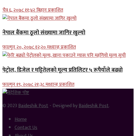
चैत्र ६, २०७८ ११;४२ बिहान प्रकाशित
नेपाल बैंकमा ठूलो संख्यामा जागिर खुल्यो
फाल्गुन २०, २०७८ १२;२० मध्यान्ह प्रकाशित
पेट्रोल, डिजेल र मट्टितेलको मूल्य प्रतिलिटर ५ रूपैयाँले बढ्यो
फाल्गुन १९, २०७८ २१;३८ मध्यान्ह प्रकाशित
© 2023
Baideshik Post
- Designed by
Baideshik Post
.
Home
Contact Us
About Us