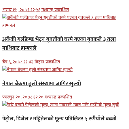
असार १४, २०७९ १२;५६ मध्यान्ह प्रकाशित
अर्कैकी गर्लफ्रेण्ड भेट्न युवतीको घरमै गएका युवकले ३ तला
माथिबाट हाम्फाले
चैत्र ६, २०७८ ११;४२ बिहान प्रकाशित
नेपाल बैंकमा ठूलो संख्यामा जागिर खुल्यो
फाल्गुन २०, २०७८ १२;२० मध्यान्ह प्रकाशित
पेट्रोल, डिजेल र मट्टितेलको मूल्य प्रतिलिटर ५ रूपैयाँले बढ्यो