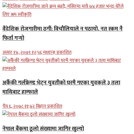
वैदेशिक रोजगारीमा ठगी: विचौलियाले न पठायो, नत रकम नै
फिर्ता गर्‍यो
असार १४, २०७९ १२;५६ मध्यान्ह प्रकाशित
अर्कैकी गर्लफ्रेण्ड भेट्न युवतीको घरमै गएका युवकले ३ तला
माथिबाट हाम्फाले
चैत्र ६, २०७८ ११;४२ बिहान प्रकाशित
नेपाल बैंकमा ठूलो संख्यामा जागिर खुल्यो