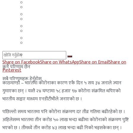
मलेसिया
बहराईन
युएई
मलेसिया
लेबनान
युएई
साउदी अरब
लेबनान
साउदी अरब
Share on Facebook
Share on WhatsApp
Share on Email
Share on
कुनै परिणाम छैन
Pinterest
सबै परिणामहरू हेर्नुहोस्
काठमाण्डौ – भारतमा कोरोनाका कारण एकै दिन ५ सय ३४ जनाले ज्यान
गुमाएका छन् । यस्तै २४ घण्टामा ५८ हजार ९७ कोरोना संक्रमित थपिएको
भारतीय सञ्चार माध्यम एनडीटीभीले जनाएको छ ।
पछिल्लो समय भारतमा पनि कोरोना संक्रमण दर तीव्र गतिमा बढीरहेको छ ।
अहिलेसम्म भारतमा तीन करोड ५० लाख भन्दा बढीमा कोरोनाको संक्रमण पुष्टि
भएको छ । तीमध्ये तीन करोड ४३ लाख भन्दा बढी निको भइसकेका छन् ।