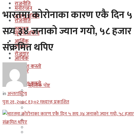
राजनीति
मनोरन्जन
भारतमा कोरोनाका कारण एकै दिन ५
सूचना प्रबिधि
राजनीति
सय ३४ जनाको ज्यान गयो, ५८ हजार
स्वास्थ्य
सूचना प्रबिधि
आर्थिक
संक्रमित थपिए
स्वास्थ्य
रोजगार
आर्थिक
कुन देश कस्तो
रोजगार
इजरायल
कुन देश कस्तो
बैदेशिक पोष्ट
ओमान
in
अन्तरास्ट्रिय
इजरायल
पुस २१, २०७८ १३;०२ मध्यान्ह प्रकाशित
कुवेत
ओमान
दक्षिण कोरीया
कुवेत
बहराईन
दक्षिण कोरीया