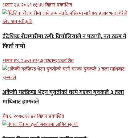
असार २४, २०७९ ११;४४ बिहान प्रकाशित
वैदेशिक रोजगारीमा ठगी: विचौलियाले न पठायो, नत रकम नै
फिर्ता गर्‍यो
असार १४, २०७९ १२;५६ मध्यान्ह प्रकाशित
अर्कैकी गर्लफ्रेण्ड भेट्न युवतीको घरमै गएका युवकले ३ तला
माथिबाट हाम्फाले
चैत्र ६, २०७८ ११;४२ बिहान प्रकाशित