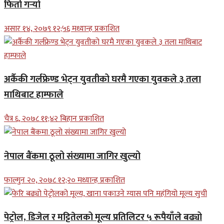
फिर्ता गर्‍यो
असार १४, २०७९ १२;५६ मध्यान्ह प्रकाशित
अर्कैकी गर्लफ्रेण्ड भेट्न युवतीको घरमै गएका युवकले ३ तला
माथिबाट हाम्फाले
चैत्र ६, २०७८ ११;४२ बिहान प्रकाशित
नेपाल बैंकमा ठूलो संख्यामा जागिर खुल्यो
फाल्गुन २०, २०७८ १२;२० मध्यान्ह प्रकाशित
पेट्रोल, डिजेल र मट्टितेलको मूल्य प्रतिलिटर ५ रूपैयाँले बढ्यो