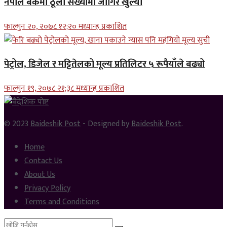
नेपाल बैंकमा ठूलो संख्यामा जागिर खुल्यो
फाल्गुन २०, २०७८ १२;२० मध्यान्ह प्रकाशित
पेट्रोल, डिजेल र मट्टितेलको मूल्य प्रतिलिटर ५ रूपैयाँले बढ्यो
फाल्गुन १९, २०७८ २१;३८ मध्यान्ह प्रकाशित
© 2023
Baideshik Post
- Designed by
Baideshik Post
.
Home
Contact Us
About Us
Privacy Policy
Terms and Conditions