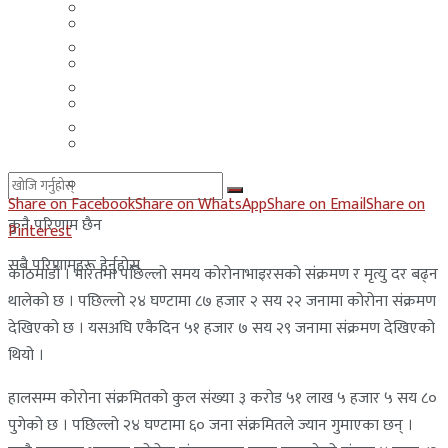
मलेसिया
बहराईन
युएई
मलेसिया
लेबनान
युएई
साउदी अरब
लेबनान
साउदी अरब
Share on Facebook
Share on WhatsApp
Share on Email
Share on
कुनै परिणाम छैन
Pinterest
सबै परिणामहरू हेर्नुहोस्
काठमाडौं । भारतमा पछिल्लो समय कोरोनाभाइरसको संक्रमण र मृत्यु दर बढ्न
थालेको छ । पछिल्लो २४ घण्टामा ८७ हजार २ सय २२ जनामा कोरोना संक्रमण
देखिएको छ । यसअघि एकैदिन ५१ हजार ७ सय २९ जनामा संक्रमण देखिएको
थियो ।
हालसम्म कोरोना संक्रमितको कुल संख्या ३ करोड ५१ लाख ५ हजार ५ सय ८०
पुगेको छ । पछिल्लो २४ घण्टामा ६० जना संक्रमितले ज्यान गुमाएका छन् ।