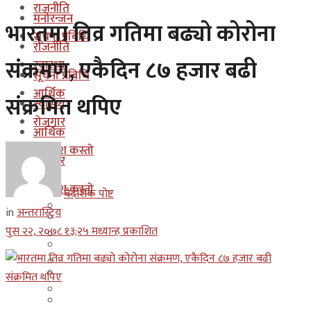
राजनीति
मनोरन्जन
भारतमा तिव्र गतिमा बढ्यो कोरोना
सूचना प्रबिधि
राजनीति
संक्रमण, एकैदिन ८७ हजार बढी
स्वास्थ्य
सूचना प्रबिधि
आर्थिक
संक्रमित थपिए
स्वास्थ्य
रोजगार
आर्थिक
कुन देश कस्तो
रोजगार
इजरायल
कुन देश कस्तो
बैदेशिक पोष्ट
ओमान
in
अन्तरास्ट्रिय
इजरायल
पुस २२, २०७८ १३;२५ मध्यान्ह प्रकाशित
कुवेत
ओमान
दक्षिण कोरीया
कुवेत
बहराईन
दक्षिण कोरीया