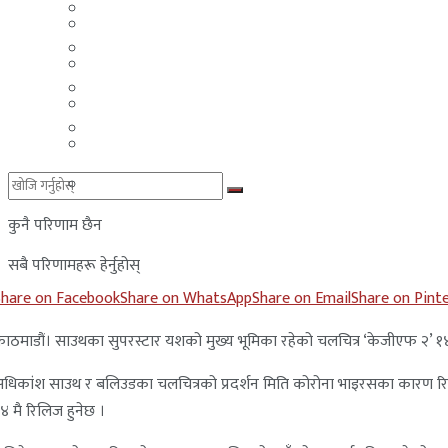
मलेसिया
बहराईन
युएई
मलेसिया
लेबनान
युएई
साउदी अरब
लेबनान
साउदी अरब
कुनै परिणाम छैन
सबै परिणामहरू हेर्नुहोस्
Share on Facebook
Share on WhatsApp
Share on Email
Share on Pint
ाठमाडौं। साउथका सुपरस्टार यशको मुख्य भूमिका रहेको चलचित्र ‘केजीएफ २’ १४
धिकांश साउथ र बलिउडका चलचित्रको प्रदर्शन मिति कोरोना भाइरसका कारण रिल
४ मै रिलिज हुनेछ ।