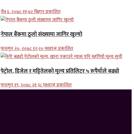
चैत्र ६, २०७८ ११;४२ बिहान प्रकाशित
नेपाल बैंकमा ठूलो संख्यामा जागिर खुल्यो
फाल्गुन २०, २०७८ १२;२० मध्यान्ह प्रकाशित
पेट्रोल, डिजेल र मट्टितेलको मूल्य प्रतिलिटर ५ रूपैयाँले बढ्यो
फाल्गुन १९, २०७८ २१;३८ मध्यान्ह प्रकाशित