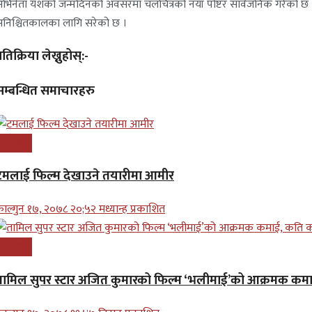
भिनेता यशको जन्मदिनको अवसरमा चलचित्रको नयाँ पोष्टर सार्वजनिक गरेको छ 
निश्चितकालका लागि सरेको छ ।
्रतिक्रिया लेख्नुहोस्:-
सम्बन्धित समाचारहरु
नोरन्जन
टमलाई फिल्म देखाउने तयारीमा आमीर
ाल्गुन १७, २०७८ २०;५२ मध्यान्ह प्रकाशित
नोरन्जन
तामिल सुपर स्टार अजित कुमारको फिल्म ‘भलीमाई’को आक्रमक कम