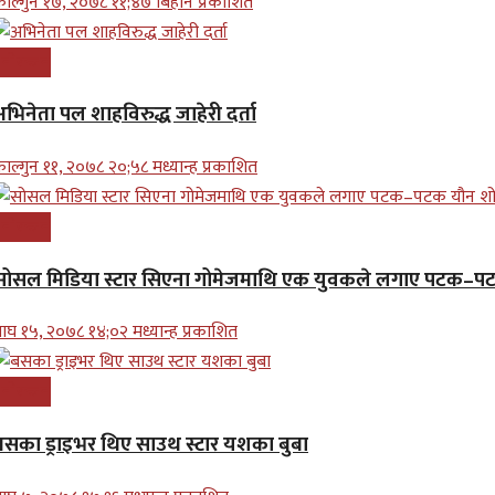
ाल्गुन १७, २०७८ ११;४७ बिहान प्रकाशित
नोरन्जन
अभिनेता पल शाहविरुद्ध जाहेरी दर्ता
ाल्गुन ११, २०७८ २०;५८ मध्यान्ह प्रकाशित
नोरन्जन
सोसल मिडिया स्टार सिएना गोमेजमाथि एक युवकले लगाए पटक–
ाघ १५, २०७८ १४;०२ मध्यान्ह प्रकाशित
नोरन्जन
बसका ड्राइभर थिए साउथ स्टार यशका बुबा