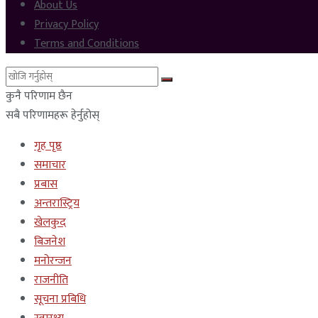
About Us
Privacy Policy
Terms and Conditions
कुनै परिणाम छैन
सबै परिणामहरू हेर्नुहोस्
गृह पृष्ठ
समाचार
प्रबास
अन्तरास्ट्रिय
खेलकुद
बिजनेश
मनोरन्जन
राजनीति
सूचना प्रबिधि