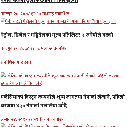
नेपाल बैंकमा ठूलो संख्यामा जागिर खुल्यो
फाल्गुन २०, २०७८ १२;२० मध्यान्ह प्रकाशित
पेट्रोल, डिजेल र मट्टितेलको मूल्य प्रतिलिटर ५ रूपैयाँले बढ्यो
फाल्गुन १९, २०७८ २१;३८ मध्यान्ह प्रकाशित
सर्वाधिक पढिएको
मलेसियाको विस्ट्रन कम्पनीले शून्य लागतमा नेपाली लैजाने, पहिलो
चरणमा ४५० नेपाली मलेसिया जाँदै
असार २४, २०७९ ११;५५ बिहान प्रकाशित