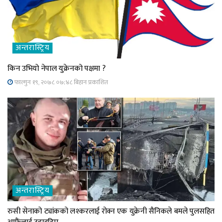
अन्तरास्ट्रिय
किन उभियो नेपाल युक्रेनको पक्षमा ?
फाल्गुन १९, २०७८ ०७;४८ बिहान प्रकाशित
अन्तरास्ट्रिय
रुसी सेनाको ट्यांकको लश्करलाई रोक्न एक युक्रेनी सैनिकले बमले पुलसहित