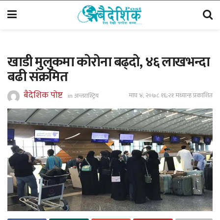
खाडी मुलुकमा कोरोना बढ्दो, ४६ लाखभन्दा
बढी संक्रमित
बैदेशिक पोष्ट
माघ ४, २०७८ १६;२१ मध्यान्ह प्रकाशित
in
अन्तरास्ट्रिय