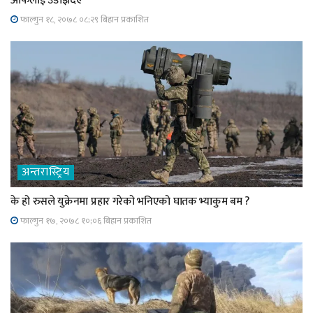
आफैंलाई उडाइदिए
फाल्गुन १८, २०७८ ०८;२९ बिहान प्रकाशित
अन्तरास्ट्रिय
के हो रुसले युक्रेनमा प्रहार गरेको भनिएको घातक भ्याकुम बम ?
फाल्गुन १७, २०७८ १०;०६ बिहान प्रकाशित