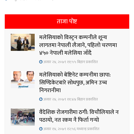
ताजा पोष्ट
मलेसियाको विस्ट्रन कम्पनीले शून्य
लागतमा नेपाली लैजाने, पहिलो चरणमा
४५० नेपाली मलेसिया जाँदै
असार २४, २०७९ ११;५५ बिहान प्रकाशित
मलेसियाको बेष्टिनेट कम्पनीमा छापा:
सिण्डिकेटबारे सोधपुछ, अमिन उच्च
निगरानीमा
असार २४, २०७९ ११;४४ बिहान प्रकाशित
वैदेशिक रोजगारीमा ठगी: विचौलियाले न
पठायो, नत रकम नै फिर्ता गर्‍यो
असार १४, २०७९ १२;५६ मध्यान्ह प्रकाशित