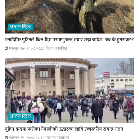
अन्तरास्ट्रिय
भ्लादिमिर पुटिनले किन दिए परमाणुअस्त्र तयार राख्न आदेश, अब के हुनसक्छ?
फाल्गुन १७, २०७८ ०८;३३ बिहान प्रकाशित
अन्तरास्ट्रिय
युक्रेन द्वन्द्वमा फसेका नेपालीकाे उद्धारका लागि उच्चस्तरीय संयन्त्र गठन
फाल्गुन १५, २०७८ २०;१८ मध्यान्ह प्रकाशित