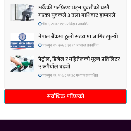
अर्कैकी गर्लफ्रेण्ड भेट्न युवतीको घरमै
गएका युवकले ३ तला माथिबाट हाम्फाले
चैत्र ६, २०७८ ११;४२ बिहान प्रकाशित
नेपाल बैंकमा ठूलो संख्यामा जागिर खुल्यो
फाल्गुन २०, २०७८ १२;२० मध्यान्ह प्रकाशित
पेट्रोल, डिजेल र मट्टितेलको मूल्य प्रतिलिटर
५ रूपैयाँले बढ्यो
फाल्गुन १९, २०७८ २१;३८ मध्यान्ह प्रकाशित
सर्वाधिक पढिएको