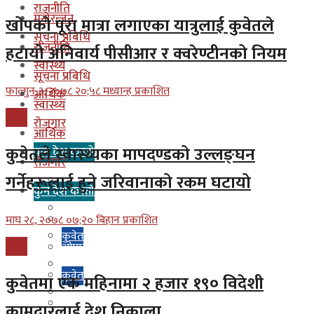
राजनीति
मनोरन्जन
खोपको पूरा मात्रा लगाएका यात्रुलाई कुवेतले
सूचना प्रबिधि
राजनीति
हटायो अनिवार्य पीसीआर र क्वरेण्टीनको नियम
स्वास्थ्य
सूचना प्रबिधि
फाल्गुन ३, २०७८ २०;५८ मध्यान्ह प्रकाशित
आर्थिक
स्वास्थ्य
कुवेत
रोजगार
आर्थिक
कुवेतले स्वास्थ्यका मापदण्डको उल्लङ्घन
कुन देश कस्तो
रोजगार
गर्नेहरूलाई हुने जरिवानाको रकम घटायो
इजरायल
कुन देश कस्तो
ओमान
इजरायल
माघ २८, २०७८ ०७;२० बिहान प्रकाशित
कुवेत
कुवेत
ओमान
दक्षिण कोरीया
कुवेत
कुवेतमा एक महिनामा २ हजार १९० विदेशी
बहराईन
दक्षिण कोरीया
कामदारलाई देश निकाला