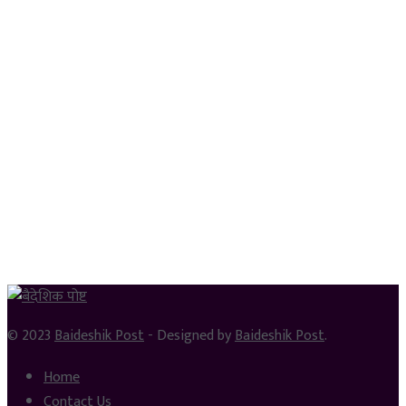
© 2023
Baideshik Post
- Designed by
Baideshik Post
.
Home
Contact Us