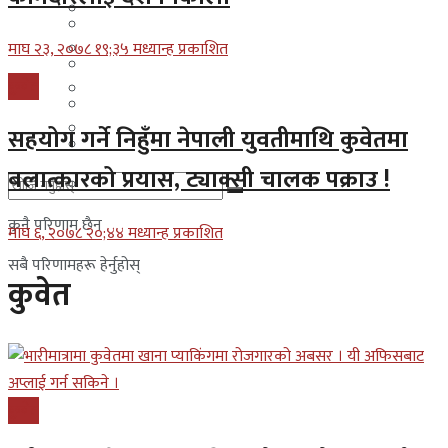
मलेसिया
बहराईन
युएई
माघ २३, २०७८ १९;३५ मध्यान्ह प्रकाशित
मलेसिया
कुवेत
लेबनान
युएई
साउदी अरब
सहयोग गर्ने निहुँमा नेपाली युवतीमाथि कुवेतमा
लेबनान
बलात्कारको प्रयास, ट्याक्सी चालक पक्राउ !
साउदी अरब
कुनै परिणाम छैन
माघ ६, २०७८ २०;४४ मध्यान्ह प्रकाशित
सबै परिणामहरू हेर्नुहोस्
कुवेत
कुवेत