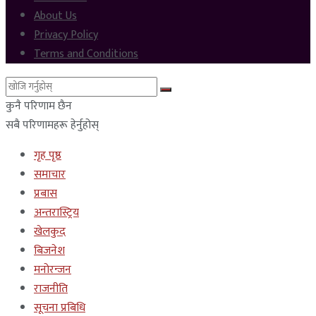
About Us
Privacy Policy
Terms and Conditions
कुनै परिणाम छैन
सबै परिणामहरू हेर्नुहोस्
गृह पृष्ठ
समाचार
प्रबास
अन्तरास्ट्रिय
खेलकुद
बिजनेश
मनोरन्जन
राजनीति
सूचना प्रबिधि