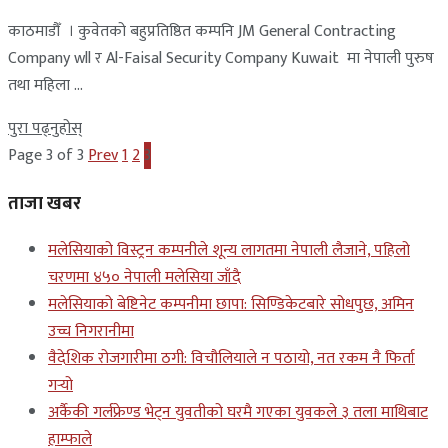
काठमाडौँ । कुवेतको बहुप्रतिष्ठित कम्पनि JM General Contracting
Company wll र Al-Faisal Security Company Kuwait मा नेपाली पुरुष
तथा महिला ...
पुरा पढ्नुहोस्
Page 3 of 3
Prev
1
2
3
ताजा खबर
मलेसियाको विस्ट्रन कम्पनीले शून्य लागतमा नेपाली लैजाने, पहिलो
चरणमा ४५० नेपाली मलेसिया जाँदै
मलेसियाको बेष्टिनेट कम्पनीमा छापा: सिण्डिकेटबारे सोधपुछ, अमिन
उच्च निगरानीमा
वैदेशिक रोजगारीमा ठगी: विचौलियाले न पठायो, नत रकम नै फिर्ता
गर्‍यो
अर्कैकी गर्लफ्रेण्ड भेट्न युवतीको घरमै गएका युवकले ३ तला माथिबाट
हाम्फाले