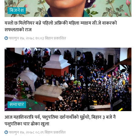
बिजनेश
यस्तो छ मिलेनियर बन्ने पहिलो अफ्रिकी महिला म्याडम सी.जे वाकरको
सफलताको राज
फाल्गुन १७, २०७८ १०;०३ बिहान प्रकाशित
समाचार
आज महाशिवरात्रि पर्व, पशुपतिमा दर्शनार्थीको घुइँचो, बिहान ३ बजे नै
पशुपतिका चार ढोका खुला
फाल्गुन १७, २०७८ ०८;२९ बिहान प्रकाशित