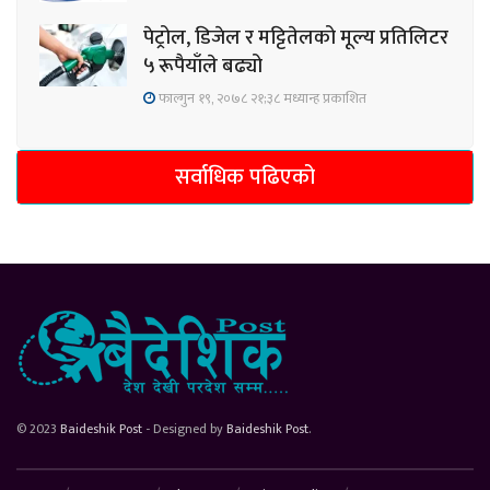
पेट्रोल, डिजेल र मट्टितेलको मूल्य प्रतिलिटर
५ रूपैयाँले बढ्यो
फाल्गुन १९, २०७८ २१;३८ मध्यान्ह प्रकाशित
सर्वाधिक पढिएको
© 2023
Baideshik Post
- Designed by
Baideshik Post
.