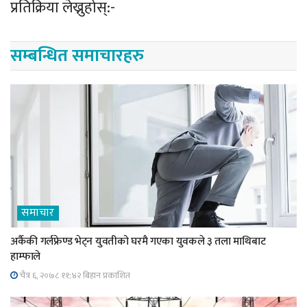
प्रतिक्रिया लेख्नुहोस्:-
सम्बन्धित समाचारहरु
समाचार
अर्कैकी गर्लफ्रेण्ड भेट्न युवतीको घरमै गएका युवकले ३ तला माथिबाट
हाम्फाले
चैत्र ६, २०७८ ११;४२ बिहान प्रकाशित