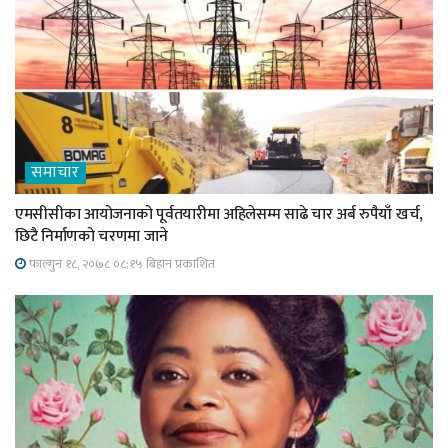
समाचार
एमसीसीका आयोजनाको पूर्वतयारीमा अहिलेसम्म साढे चार अर्ब रुपैयाँ खर्च,
छिटै निर्माणको चरणमा जाने
फाल्गुन १८, २०७८ ०८;१५ बिहान प्रकाशित