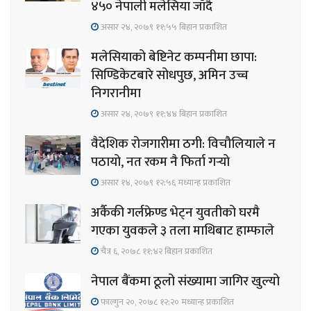
४५० नेपाली मलेसिया जाँदै
असार २४, २०७९ ११;५५ बिहान प्रकाशित
मलेसियाको बेष्टिनेट कम्पनीमा छापा:
सिण्डिकेटबारे सोधपुछ, अमिन उच्च
निगरानीमा
असार २४, २०७९ ११;४४ बिहान प्रकाशित
वैदेशिक रोजगारीमा ठगी: विचौलियाले न
पठायो, नत रकम नै फिर्ता गर्‍यो
असार १४, २०७९ १२;५६ मध्यान्ह प्रकाशित
अर्कैकी गर्लफ्रेण्ड भेट्न युवतीको घरमै
गएका युवकले ३ तला माथिबाट हाम्फाले
चैत्र ६, २०७८ ११;४२ बिहान प्रकाशित
नेपाल बैंकमा ठूलो संख्यामा जागिर खुल्यो
फाल्गुन २०, २०७८ १२;२० मध्यान्ह प्रकाशित