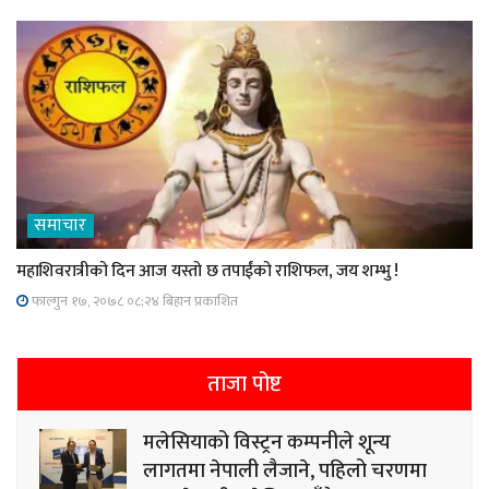
समाचार
महाशिवरात्रीको दिन आज यस्तो छ तपाईंको राशिफल, जय शम्भु !
फाल्गुन १७, २०७८ ०८;२४ बिहान प्रकाशित
ताजा पोष्ट
मलेसियाको विस्ट्रन कम्पनीले शून्य
लागतमा नेपाली लैजाने, पहिलो चरणमा