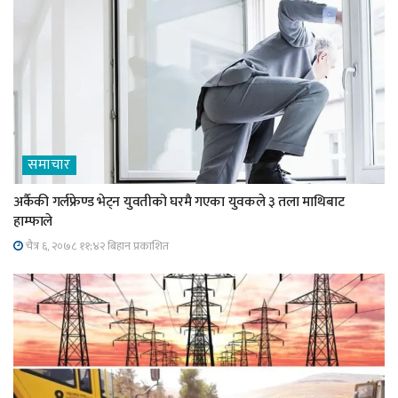
समाचार
अर्कैकी गर्लफ्रेण्ड भेट्न युवतीको घरमै गएका युवकले ३ तला माथिबाट
हाम्फाले
चैत्र ६, २०७८ ११;४२ बिहान प्रकाशित