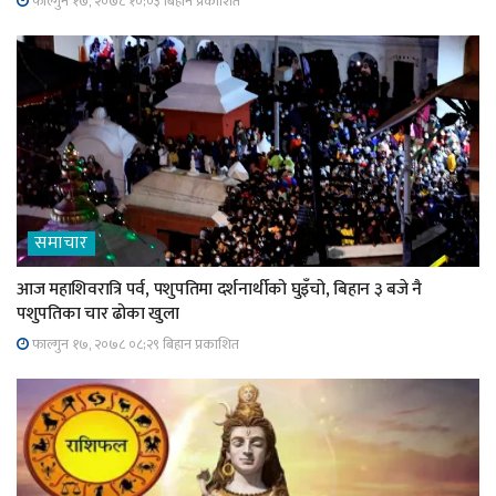
फाल्गुन १७, २०७८ १०;०३ बिहान प्रकाशित
समाचार
आज महाशिवरात्रि पर्व, पशुपतिमा दर्शनार्थीको घुइँचो, बिहान ३ बजे नै
पशुपतिका चार ढोका खुला
फाल्गुन १७, २०७८ ०८;२९ बिहान प्रकाशित