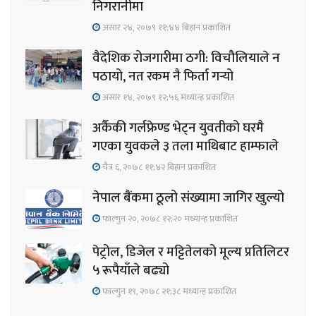
निगरानीमा
असार २४, २०७९ ११;४४ बिहान प्रकाशित
वैदेशिक रोजगारीमा ठगी: विचौलियाले न
पठायो, नत रकम नै फिर्ता गर्‍यो
असार १४, २०७९ १२;५६ मध्यान्ह प्रकाशित
अर्कैकी गर्लफ्रेण्ड भेट्न युवतीको घरमै
गएका युवकले ३ तला माथिबाट हाम्फाले
चैत्र ६, २०७८ ११;४२ बिहान प्रकाशित
नेपाल बैंकमा ठूलो संख्यामा जागिर खुल्यो
फाल्गुन २०, २०७८ १२;२० मध्यान्ह प्रकाशित
पेट्रोल, डिजेल र मट्टितेलको मूल्य प्रतिलिटर
५ रूपैयाँले बढ्यो
फाल्गुन १९, २०७८ २१;३८ मध्यान्ह प्रकाशित