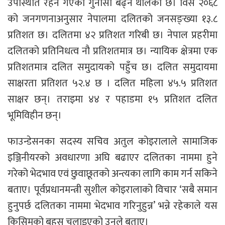
उपस्थिति रहन गएको गुनासो बढ्न थालेको छ। विसं २०६८
को जनगणनाअनुसार नेपालमा दलितको जनसङ्ख्या १३.८
प्रतिशत छ। दलितमा ४२ प्रतिशत गरिबी छ। नेपाल प्रहरीमा
दलितको प्रतिनिधत्व नौ प्रतिशतमात्र छ। न्यायिक क्षेत्रमा एक
प्रतिशतमात्र दलित समुदायको पहुँच छ। दलित समुदायमा
साक्षरता प्रतिशत ५२.४ छ । दलित महिला ४५.५ प्रतिशत
साक्षर छन्। तराइमा ४४ र पहाडमा १५ प्रतिशत दलित
भूमिविहीन छन्।
फाउन्डेसनका सदस्य सचिव अतुल कोइरालाले सामाजिक
इञ्जिनीयरको अवधारणा अघि बढाएर दलितका नाममा हुने
गरेको भेदभाव एवं छुवाछूतको अन्त्यका लागि काम गर्न सकिने
बताए। पूर्वप्रधानमन्त्री सुशील कोइरालाको विचार ‘सबै समान
हुनुपर्छ दलितका नाममा भेदभाव गरिनुहुन्न’ भन्ने रहेकाले यस
किसिमको बहस चलाइएको उनले बताए।