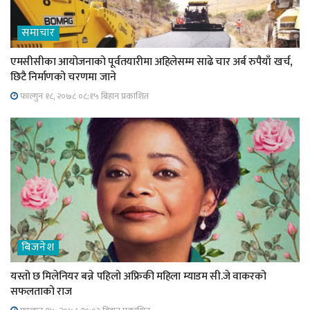
समाचार
एमसीसीका आयोजनाको पूर्वतयारीमा अहिलेसम्म साढे चार अर्ब रुपैयाँ खर्च,
छिटै निर्माणको चरणमा जाने
फाल्गुन १८, २०७८ ०८;१५ बिहान प्रकाशित
बिजनेश
यस्तो छ मिलेनियर बन्ने पहिलो अफ्रिकी महिला म्याडम सी.जे वाकरको
सफलताको राज