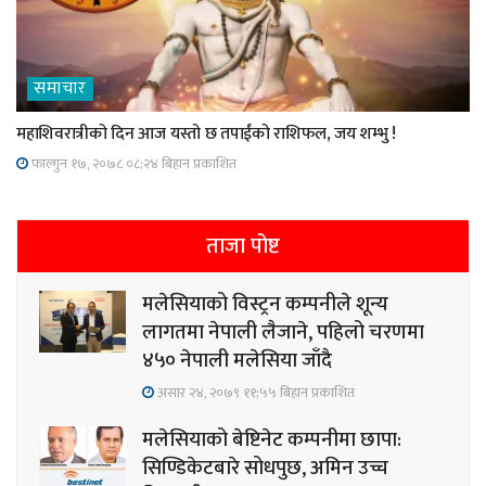
समाचार
महाशिवरात्रीको दिन आज यस्तो छ तपाईंको राशिफल, जय शम्भु !
फाल्गुन १७, २०७८ ०८;२४ बिहान प्रकाशित
ताजा पोष्ट
मलेसियाको विस्ट्रन कम्पनीले शून्य
लागतमा नेपाली लैजाने, पहिलो चरणमा
४५० नेपाली मलेसिया जाँदै
असार २४, २०७९ ११;५५ बिहान प्रकाशित
मलेसियाको बेष्टिनेट कम्पनीमा छापा:
सिण्डिकेटबारे सोधपुछ, अमिन उच्च