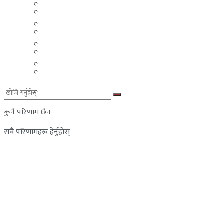
मलेसिया
बहराईन
युएई
मलेसिया
लेबनान
युएई
साउदी अरब
लेबनान
साउदी अरब
कुनै परिणाम छैन
सबै परिणामहरू हेर्नुहोस्