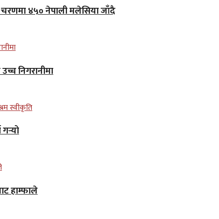
लो चरणमा ४५० नेपाली मलेसिया जाँदै
न उच्च निगरानीमा
गर्‍यो
ाट हाम्फाले