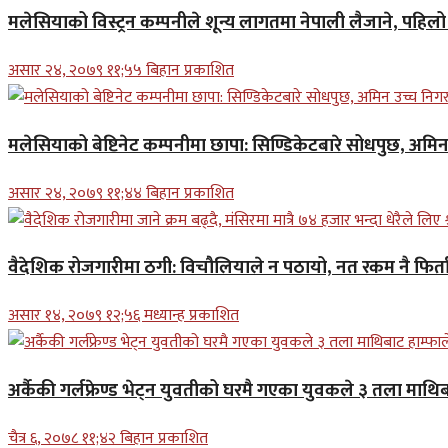
मलेसियाको विस्ट्रन कम्पनीले शून्य लागतमा नेपाली लैजाने, पहि
असार २४, २०७९ ११;५५ बिहान प्रकाशित
मलेसियाको बेष्टिनेट कम्पनीमा छापा: सिण्डिकेटबारे सोधपुछ, अमि
असार २४, २०७९ ११;४४ बिहान प्रकाशित
वैदेशिक रोजगारीमा ठगी: विचौलियाले न पठायो, नत रकम नै फिर्ता 
असार १४, २०७९ १२;५६ मध्यान्ह प्रकाशित
अर्कैकी गर्लफ्रेण्ड भेट्न युवतीको घरमै गएका युवकले ३ तला माथिब
चैत्र ६, २०७८ ११;४२ बिहान प्रकाशित