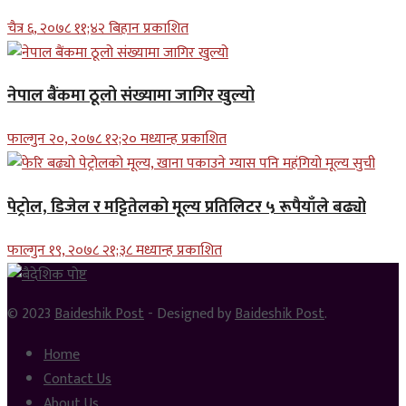
चैत्र ६, २०७८ ११;४२ बिहान प्रकाशित
नेपाल बैंकमा ठूलो संख्यामा जागिर खुल्यो
फाल्गुन २०, २०७८ १२;२० मध्यान्ह प्रकाशित
पेट्रोल, डिजेल र मट्टितेलको मूल्य प्रतिलिटर ५ रूपैयाँले बढ्यो
फाल्गुन १९, २०७८ २१;३८ मध्यान्ह प्रकाशित
© 2023
Baideshik Post
- Designed by
Baideshik Post
.
Home
Contact Us
About Us