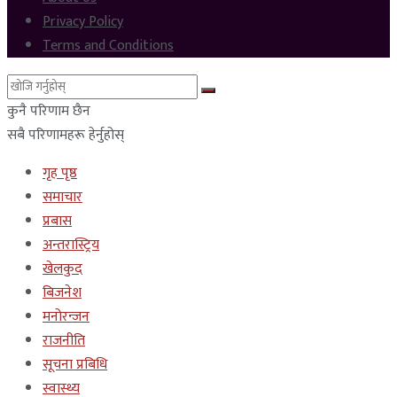
Privacy Policy
Terms and Conditions
कुनै परिणाम छैन
सबै परिणामहरू हेर्नुहोस्
गृह पृष्ठ
समाचार
प्रबास
अन्तरास्ट्रिय
खेलकुद
बिजनेश
मनोरन्जन
राजनीति
सूचना प्रबिधि
स्वास्थ्य