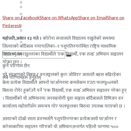
मलेसिया
बहराईन
युएई
Share on Facebook
Share on WhatsApp
Share on Email
Share on
मलेसिया
Pinterest
लेबनान
युएई
साउदी अरब
महोत्तरी,असार १३ गते ।
कोरोना सन्त्रासले विद्यालय नखुलेको समयमा
लेबनान
जिल्लाको बर्दिबास नगरपालिका–९ पशुपतिनगरस्थित राष्ट्रिय माध्यमिक
विद्यालय बनरझुल्लाका विद्यार्थीले ‘एक विद्यार्थी, एक रुख’ अभियान सञ्चालन
साउदी अरब
गरेका छन् ।
कुनै परिणाम छैन
चुरे संरक्षणको विषय र वनजङ्गलको कुरा जोडिएर जताततै बहस बढिरहेका
सबै परिणामहरू हेर्नुहोस्
बेला प्रत्येक विद्यार्थीले आफ्नो घरआँगनमा कमसेकम एउटा फलपूmलको
बिरुवा रोपेर हुर्काउनै पर्ने ‘एक विद्यार्थी, एक रुख’ अभियान सञ्चालन गरेका हुन्
। विद्यार्थीको यो अभियानमा जनसहयोगी युवा सञ्जाल बर्दिबासले डिभिजन वन
कार्यालय महोत्तरीसँग समन्वय गरेर फलफूलका बिरुवा उपलब्ध गराएको छ ।
असारको दोस्रो साता प्रारम्भसँगै पशुपतिनगरका प्रत्येकजसो घरआँगन र
करेसाबारीमा सञ्चालन गरिएको यो अभियानअन्तर्गत पहिलो चरणमा ५००