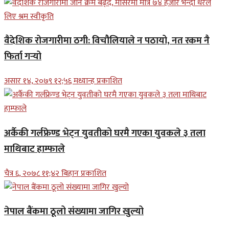
वैदेशिक रोजगारीमा ठगी: विचौलियाले न पठायो, नत रकम नै
फिर्ता गर्‍यो
असार १४, २०७९ १२;५६ मध्यान्ह प्रकाशित
अर्कैकी गर्लफ्रेण्ड भेट्न युवतीको घरमै गएका युवकले ३ तला
माथिबाट हाम्फाले
चैत्र ६, २०७८ ११;४२ बिहान प्रकाशित
नेपाल बैंकमा ठूलो संख्यामा जागिर खुल्यो