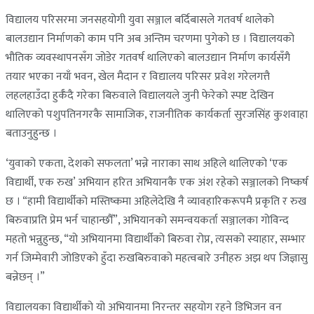
विद्यालय परिसरमा जनसहयोगी युवा सञ्जाल बर्दिबासले गतवर्ष थालेको
बालउद्यान निर्माणको काम पनि अब अन्तिम चरणमा पुगेको छ । विद्यालयको
भौतिक व्यवस्थापनसँग जोडेर गतवर्ष थालिएको बालउद्यान निर्माण कार्यसँगै
तयार भएका नयाँ भवन, खेल मैदान र विद्यालय परिसर प्रवेश गरेलगत्तै
लहलहाउँदा हुर्कँदै गरेका बिरुवाले विद्यालयले जुनी फेरेको स्पष्ट देखिन
थालिएको पशुपतिनगरकै सामाजिक, राजनीतिक कार्यकर्ता सुरजसिंह कुशवाहा
बताउनुहुन्छ ।
‘युवाको एकता, देशको सफलता’ भन्ने नाराका साथ अहिले थालिएको ‘एक
विद्यार्थी, एक रुख’ अभियान हरित अभियानकै एक अंश रहेको सञ्जालको निष्कर्ष
छ । “हामी विद्यार्थीको मस्तिष्कमा अहिलेदेखि नै व्यावहारिकरूपमै प्रकृति र रुख
बिरुवाप्रति प्रेम भर्न चाहान्छौँ”, अभियानको समन्वयकर्ता सञ्जालका गोविन्द
महतो भन्नुहुन्छ, “यो अभियानमा विद्यार्थीको बिरुवा रोप्न, त्यसको स्याहार, सम्भार
गर्न जिम्मेवारी जोडिएको हुँदा रुखबिरुवाको महत्वबारे उनीहरु अझ थप जिज्ञासु
बन्नेछन् ।”
विद्यालयका विद्यार्थीको यो अभियानमा निरन्तर सहयोग रहने डिभिजन वन