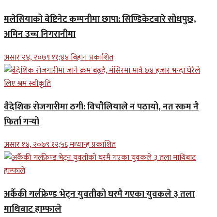
मलेसियाको बेष्टिनेट कम्पनीमा छापा: सिण्डिकेटबारे सोधपुछ,
अमिन उच्च निगरानीमा
असार २४, २०७९ ११;४४ बिहान प्रकाशित
वैदेशिक रोजगारीमा ठगी: विचौलियाले न पठायो, नत रकम नै
फिर्ता गर्‍यो
असार १४, २०७९ १२;५६ मध्यान्ह प्रकाशित
अर्कैकी गर्लफ्रेण्ड भेट्न युवतीको घरमै गएका युवकले ३ तला
माथिबाट हाम्फाले