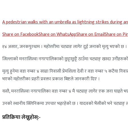
A pedestrian walks with an umbrella as lightning strikes durin
Share on Facebook
Share on WhatsApp
Share on Email
Share on Pi
१४ असार, जनकपुरधाम । महोत्तरीमा चट्याङ लागेर दुई जनाको मृत्यु भएको छ 
जिल्लाको मनरासिस्वा नगरपालिकाको छुट्टाछुट्टै ठाउँमा चट्याङ् खस्दा उनीहरुको
मृत्यु हुनेमा वडा नम्बर ४ साढा निवासी प्रेमशिला देवी र वडा नम्बर ५ कटैया निवास
भएको महोत्तरीका प्रहरी प्रवक्ता प्रकाश बिष्टले जानकारी दिए ।
यस्तै, मनरासिस्वा नगरपालिका वडा नम्बर ४ मै चट्याङ् लागेर एक जना घाइते 
उनको स्थानीय क्लिनिकमा उपचार भइरहेको छ । यादवको भैंसीको भने चट्याङ् ला
प्रतिक्रिया लेख्नुहोस्:-