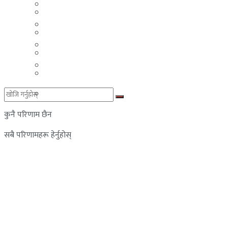
मलेसिया
बहराईन
युएई
मलेसिया
लेबनान
युएई
साउदी अरब
लेबनान
साउदी अरब
कुनै परिणाम छैन
सबै परिणामहरू हेर्नुहोस्