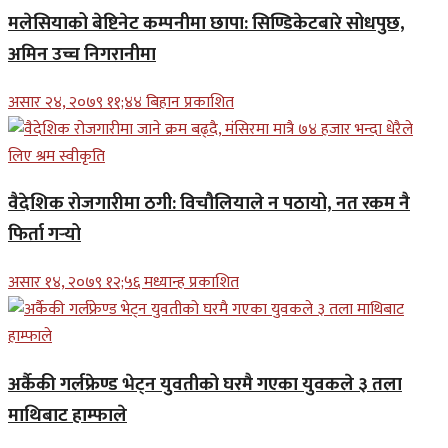
मलेसियाको बेष्टिनेट कम्पनीमा छापा: सिण्डिकेटबारे सोधपुछ,
अमिन उच्च निगरानीमा
असार २४, २०७९ ११;४४ बिहान प्रकाशित
वैदेशिक रोजगारीमा ठगी: विचौलियाले न पठायो, नत रकम नै
फिर्ता गर्‍यो
असार १४, २०७९ १२;५६ मध्यान्ह प्रकाशित
अर्कैकी गर्लफ्रेण्ड भेट्न युवतीको घरमै गएका युवकले ३ तला
माथिबाट हाम्फाले