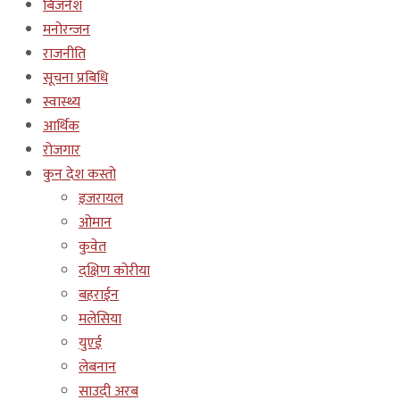
बिजनेश
मनोरन्जन
राजनीति
सूचना प्रबिधि
स्वास्थ्य
आर्थिक
रोजगार
कुन देश कस्तो
इजरायल
ओमान
कुवेत
दक्षिण कोरीया
बहराईन
मलेसिया
युएई
लेबनान
साउदी अरब