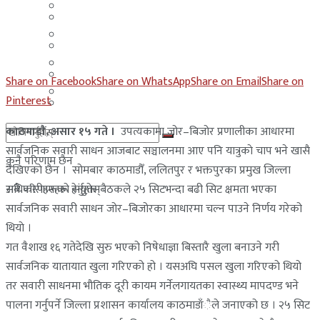
मलेसिया
बहराईन
युएई
मलेसिया
लेबनान
युएई
Share on Facebook
Share on WhatsApp
Share on Email
Share on
साउदी अरब
Pinterest
लेबनान
काठमाडाैं, असार १५ गते ।
उपत्यकामा जोर–बिजोर प्रणालीका आधारमा
साउदी अरब
सार्वजनिक सवारी साधन आजबाट सञ्चालनमा आए पनि यात्रुकाे चाप भने खासै
कुनै परिणाम छैन
देखिएकाे छैन । सोमबार काठमाडौँ, ललितपुर र भक्तपुरका प्रमुख जिल्ला
अधिकारीहरूको संयुक्त बैठकले २५ सिटभन्दा बढी सिट क्षमता भएका
सबै परिणामहरू हेर्नुहोस्
सार्वजनिक सवारी साधन जोर–बिजोरका आधारमा चल्न पाउने निर्णय गरेको
थियाे ।
गत वैशाख १६ गतेदेखि सुरु भएको निषेधाज्ञा बिस्तारै खुला बनाउने गरी
सार्वजनिक यातायात खुला गरिएको हो । यसअघि पसल खुला गरिएको थियो
तर सवारी साधनमा भौतिक दूरी कायम गर्नेलगायतका स्वास्थ्य मापदण्ड भने
पालना गर्नुपर्ने जिल्ला प्रशासन कार्यालय काठमाडाँैले जनाएको छ । २५ सिट