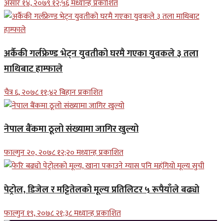
असार १४, २०७९ १२;५६ मध्यान्ह प्रकाशित
अर्कैकी गर्लफ्रेण्ड भेट्न युवतीको घरमै गएका युवकले ३ तला
माथिबाट हाम्फाले
चैत्र ६, २०७८ ११;४२ बिहान प्रकाशित
नेपाल बैंकमा ठूलो संख्यामा जागिर खुल्यो
फाल्गुन २०, २०७८ १२;२० मध्यान्ह प्रकाशित
पेट्रोल, डिजेल र मट्टितेलको मूल्य प्रतिलिटर ५ रूपैयाँले बढ्यो
फाल्गुन १९, २०७८ २१;३८ मध्यान्ह प्रकाशित