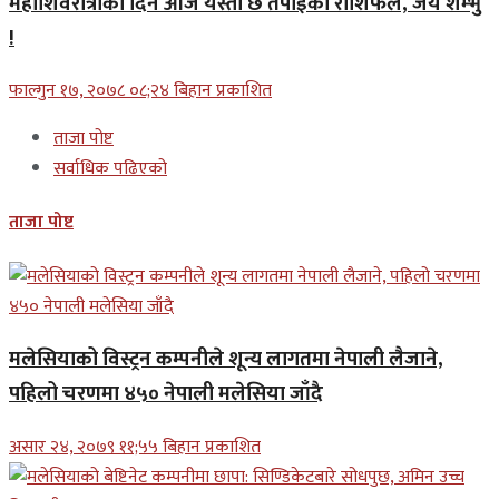
महाशिवरात्रीको दिन आज यस्तो छ तपाईंको राशिफल, जय शम्भु
!
फाल्गुन १७, २०७८ ०८;२४ बिहान प्रकाशित
ताजा पोष्ट
सर्वाधिक पढिएको
ताजा पोष्ट
मलेसियाको विस्ट्रन कम्पनीले शून्य लागतमा नेपाली लैजाने,
पहिलो चरणमा ४५० नेपाली मलेसिया जाँदै
असार २४, २०७९ ११;५५ बिहान प्रकाशित