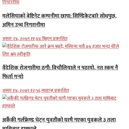
मलेसियाको बेष्टिनेट कम्पनीमा छापा: सिण्डिकेटबारे सोधपुछ,
अमिन उच्च निगरानीमा
असार २४, २०७९ ११;४४ बिहान प्रकाशित
वैदेशिक रोजगारीमा ठगी: विचौलियाले न पठायो, नत रकम नै
फिर्ता गर्‍यो
असार १४, २०७९ १२;५६ मध्यान्ह प्रकाशित
अर्कैकी गर्लफ्रेण्ड भेट्न युवतीको घरमै गएका युवकले ३ तला
माथिबाट हाम्फाले