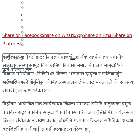
मलेसिया
बहराईन
युएई
मलेसिया
लेबनान
युएई
Share on Facebook
Share on WhatsApp
Share on Email
Share on
साउदी अरब
Pinterest
लेबनान
दार्चुला
: गुड नेवर्स इन्टरनेशनल नेपालको आर्थिक सहयोग तथा स्थानीय
साउदी अरब
साझेदार संस्था सामुदायिक ग्रामिण विकास समाज नेपाल र सामुदायिक
कुनै परिणाम छैन
विकास परियोजना (सिडिपि)ले जिल्ला अस्पताल दार्चुला र मालिकार्जुन
गाउँपालिकाको शंकरपुर कोभिड अस्पताललाई ५ लाख भन्दा बढीको स्वास्थ्य
सबै परिणामहरू हेर्नुहोस्
सामग्री हस्तान्त्रण गरेको छ ।
बिहीबार आयोजित एक कार्यक्रममा जिल्ला समन्वय समिति दार्चुलाका प्रमुख
करविरबहादुर कार्की र सामुदायिक विकास परियोजना (सिडिपि) कार्यक्रमका
जिल्ला संयोजक नारायण प्रसाद चौधरीले अस्पताल विकास समितिका अध्यक्ष
दलजितसिंह धामीलाई सामग्री हस्तान्तरण गरेका हुन्।