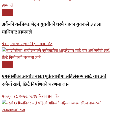
समाचार
अर्कैकी गर्लफ्रेण्ड भेट्न युवतीको घरमै गएका युवकले ३ तला
माथिबाट हाम्फाले
चैत्र ६, २०७८ ११;४२ बिहान प्रकाशित
समाचार
एमसीसीका आयोजनाको पूर्वतयारीमा अहिलेसम्म साढे चार अर्ब
रुपैयाँ खर्च, छिटै निर्माणको चरणमा जाने
फाल्गुन १८, २०७८ ०८;१५ बिहान प्रकाशित