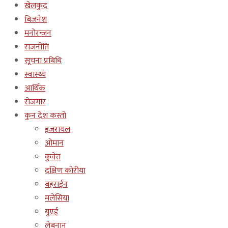
खेलकुद
बिजनेश
मनोरन्जन
राजनीति
सूचना प्रबिधि
स्वास्थ्य
आर्थिक
रोजगार
कुन देश कस्तो
इजरायल
ओमान
कुवेत
दक्षिण कोरीया
बहराईन
मलेसिया
युएई
लेबनान