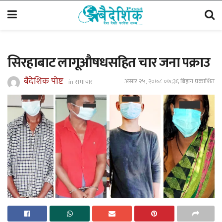
सिरहाबाट लागूऔषधसहित चार जना पक्राउ
बैदेशिक पोष्ट
असार २५, २०७८ ०७;३६ बिहान प्रकाशित
in
समाचार