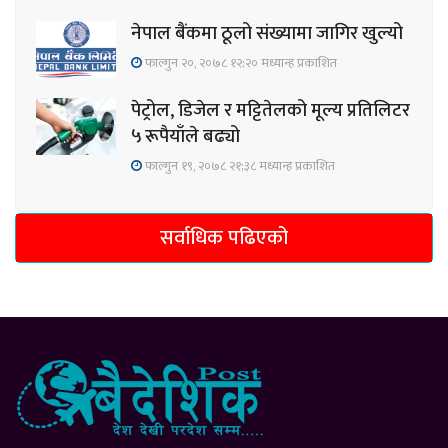
नेपाल बैंकमा ठूलो संख्यामा जागिर खुल्यो
फाल्गुन २०, २०७८ १२;२० मध्यान्ह प्रकाशित
पेट्रोल, डिजेल र मट्टितेलको मूल्य प्रतिलिटर
५ रूपैयाँले बढ्यो
फाल्गुन १९, २०७८ २१;३८ मध्यान्ह प्रकाशित
सर्वाधिक पढिएको