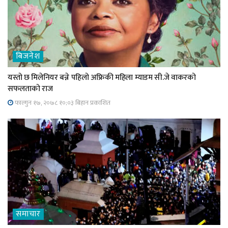
बिजनेश
यस्तो छ मिलेनियर बन्ने पहिलो अफ्रिकी महिला म्याडम सी.जे वाकरको
सफलताको राज
फाल्गुन १७, २०७८ १०;०३ बिहान प्रकाशित
समाचार