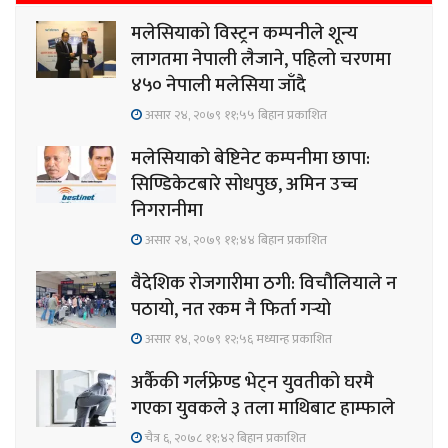
मलेसियाको विस्ट्रन कम्पनीले शून्य
लागतमा नेपाली लैजाने, पहिलो चरणमा
४५० नेपाली मलेसिया जाँदै
असार २४, २०७९ ११;५५ बिहान प्रकाशित
मलेसियाको बेष्टिनेट कम्पनीमा छापा:
सिण्डिकेटबारे सोधपुछ, अमिन उच्च
निगरानीमा
असार २४, २०७९ ११;४४ बिहान प्रकाशित
वैदेशिक रोजगारीमा ठगी: विचौलियाले न
पठायो, नत रकम नै फिर्ता गर्‍यो
असार १४, २०७९ १२;५६ मध्यान्ह प्रकाशित
अर्कैकी गर्लफ्रेण्ड भेट्न युवतीको घरमै
गएका युवकले ३ तला माथिबाट हाम्फाले
चैत्र ६, २०७८ ११;४२ बिहान प्रकाशित