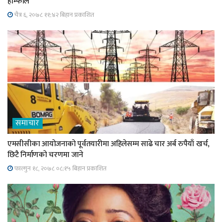
हाम्फाले
चैत्र ६, २०७८ ११;४२ बिहान प्रकाशित
समाचार
एमसीसीका आयोजनाको पूर्वतयारीमा अहिलेसम्म साढे चार अर्ब रुपैयाँ खर्च,
छिटै निर्माणको चरणमा जाने
फाल्गुन १८, २०७८ ०८;१५ बिहान प्रकाशित