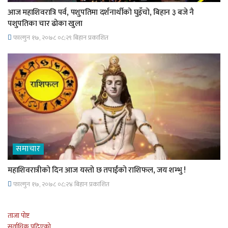
आज महाशिवरात्रि पर्व, पशुपतिमा दर्शनार्थीको घुइँचो, बिहान ३ बजे नै
पशुपतिका चार ढोका खुला
फाल्गुन १७, २०७८ ०८;२९ बिहान प्रकाशित
समाचार
महाशिवरात्रीको दिन आज यस्तो छ तपाईंको राशिफल, जय शम्भु !
फाल्गुन १७, २०७८ ०८;२४ बिहान प्रकाशित
ताजा पोष्ट
सर्वाधिक पढिएको