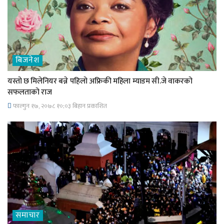
बिजनेश
यस्तो छ मिलेनियर बन्ने पहिलो अफ्रिकी महिला म्याडम सी.जे वाकरको
सफलताको राज
फाल्गुन १७, २०७८ १०;०३ बिहान प्रकाशित
समाचार