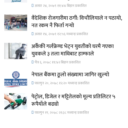
असार २४, २०७९ ११;४४ बिहान प्रकाशित
वैदेशिक रोजगारीमा ठगी: विचौलियाले न पठायो,
नत रकम नै फिर्ता गर्‍यो
असार १४, २०७९ १२;५६ मध्यान्ह प्रकाशित
अर्कैकी गर्लफ्रेण्ड भेट्न युवतीको घरमै गएका
युवकले ३ तला माथिबाट हाम्फाले
चैत्र ६, २०७८ ११;४२ बिहान प्रकाशित
नेपाल बैंकमा ठूलो संख्यामा जागिर खुल्यो
फाल्गुन २०, २०७८ १२;२० मध्यान्ह प्रकाशित
पेट्रोल, डिजेल र मट्टितेलको मूल्य प्रतिलिटर ५
रूपैयाँले बढ्यो
फाल्गुन १९, २०७८ २१;३८ मध्यान्ह प्रकाशित