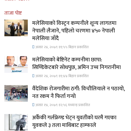
ताजा पोष्ट
मलेसियाको विस्ट्रन कम्पनीले शून्य लागतमा
नेपाली लैजाने, पहिलो चरणमा ४५० नेपाली
मलेसिया जाँदै
असार २४, २०७९ ११;५५ बिहान प्रकाशित
मलेसियाको बेष्टिनेट कम्पनीमा छापा:
सिण्डिकेटबारे सोधपुछ, अमिन उच्च निगरानीमा
असार २४, २०७९ ११;४४ बिहान प्रकाशित
वैदेशिक रोजगारीमा ठगी: विचौलियाले न पठायो,
नत रकम नै फिर्ता गर्‍यो
असार १४, २०७९ १२;५६ मध्यान्ह प्रकाशित
अर्कैकी गर्लफ्रेण्ड भेट्न युवतीको घरमै गएका
युवकले ३ तला माथिबाट हाम्फाले