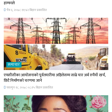
हाम्फाले
चैत्र ६, २०७८ ११;४२ बिहान प्रकाशित
समाचार
एमसीसीका आयोजनाको पूर्वतयारीमा अहिलेसम्म साढे चार अर्ब रुपैयाँ खर्च,
छिटै निर्माणको चरणमा जाने
फाल्गुन १८, २०७८ ०८;१५ बिहान प्रकाशित