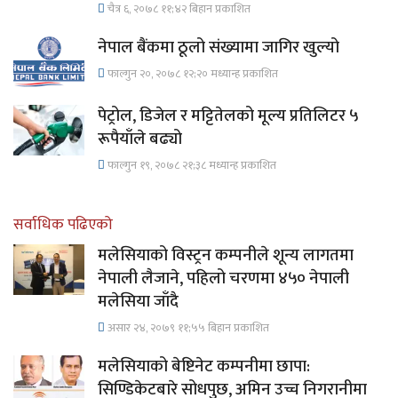
चैत्र ६, २०७८ ११;४२ बिहान प्रकाशित
नेपाल बैंकमा ठूलो संख्यामा जागिर खुल्यो
फाल्गुन २०, २०७८ १२;२० मध्यान्ह प्रकाशित
पेट्रोल, डिजेल र मट्टितेलको मूल्य प्रतिलिटर ५
रूपैयाँले बढ्यो
फाल्गुन १९, २०७८ २१;३८ मध्यान्ह प्रकाशित
सर्वाधिक पढिएको
मलेसियाको विस्ट्रन कम्पनीले शून्य लागतमा
नेपाली लैजाने, पहिलो चरणमा ४५० नेपाली
मलेसिया जाँदै
असार २४, २०७९ ११;५५ बिहान प्रकाशित
मलेसियाको बेष्टिनेट कम्पनीमा छापा:
सिण्डिकेटबारे सोधपुछ, अमिन उच्च निगरानीमा