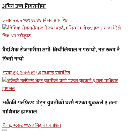
अमिन उच्च निगरानीमा
असार २४, २०७९ ११;४४ बिहान प्रकाशित
वैदेशिक रोजगारीमा ठगी: विचौलियाले न पठायो, नत रकम नै
फिर्ता गर्‍यो
असार १४, २०७९ १२;५६ मध्यान्ह प्रकाशित
अर्कैकी गर्लफ्रेण्ड भेट्न युवतीको घरमै गएका युवकले ३ तला
माथिबाट हाम्फाले
चैत्र ६, २०७८ ११;४२ बिहान प्रकाशित