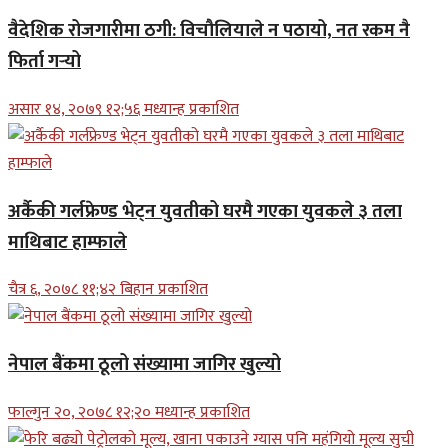
वैदेशिक रोजगारीमा ठगी: विचौलियाले न पठायो, नत रकम नै
फिर्ता गर्‍यो
असार १४, २०७९ १२;५६ मध्यान्ह प्रकाशित
अर्कैकी गर्लफ्रेण्ड भेट्न युवतीको घरमै गएका युवकले ३ तला
माथिबाट हाम्फाले
चैत्र ६, २०७८ ११;४२ बिहान प्रकाशित
नेपाल बैंकमा ठूलो संख्यामा जागिर खुल्यो
फाल्गुन २०, २०७८ १२;२० मध्यान्ह प्रकाशित