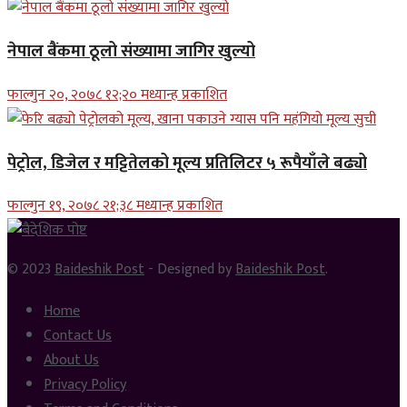
नेपाल बैंकमा ठूलो संख्यामा जागिर खुल्यो
फाल्गुन २०, २०७८ १२;२० मध्यान्ह प्रकाशित
पेट्रोल, डिजेल र मट्टितेलको मूल्य प्रतिलिटर ५ रूपैयाँले बढ्यो
फाल्गुन १९, २०७८ २१;३८ मध्यान्ह प्रकाशित
© 2023
Baideshik Post
- Designed by
Baideshik Post
.
Home
Contact Us
About Us
Privacy Policy