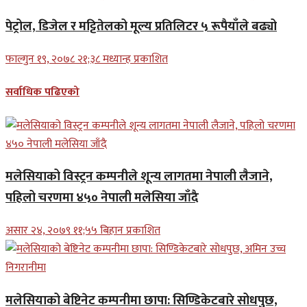
पेट्रोल, डिजेल र मट्टितेलको मूल्य प्रतिलिटर ५ रूपैयाँले बढ्यो
फाल्गुन १९, २०७८ २१;३८ मध्यान्ह प्रकाशित
सर्वाधिक पढिएको
मलेसियाको विस्ट्रन कम्पनीले शून्य लागतमा नेपाली लैजाने,
पहिलो चरणमा ४५० नेपाली मलेसिया जाँदै
असार २४, २०७९ ११;५५ बिहान प्रकाशित
मलेसियाको बेष्टिनेट कम्पनीमा छापा: सिण्डिकेटबारे सोधपुछ,