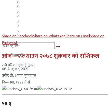
मलेसिया
बहराईन
युएई
मलेसिया
लेबनान
युएई
साउदी अरब
लेबनान
Share on Facebook
Share on WhatsApp
Share on Email
Share on
Pinterest
साउदी अरब
आज – २२ साउन २०७८ शुक्रवार को राशिफल
कुनै परिणाम छैन
सबै परिणामहरू हेर्नुहोस्
06 August, 2021
त्रयोदशी, श्रावण कृष्णपक्ष
दिल्लागा, ११४१ ने.सं.
सूर्योदय ५:३०
सूर्यास्त १८:४८
पञ्चाङ्ग