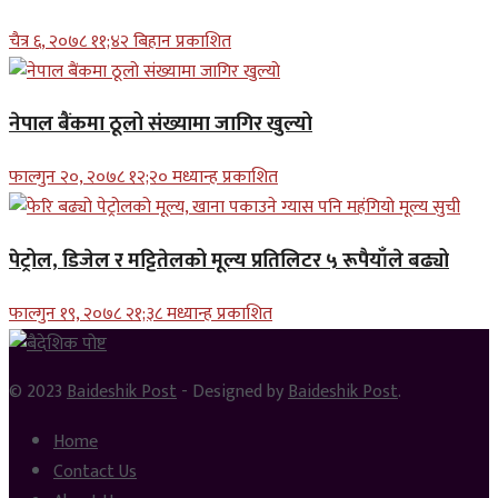
चैत्र ६, २०७८ ११;४२ बिहान प्रकाशित
नेपाल बैंकमा ठूलो संख्यामा जागिर खुल्यो
फाल्गुन २०, २०७८ १२;२० मध्यान्ह प्रकाशित
पेट्रोल, डिजेल र मट्टितेलको मूल्य प्रतिलिटर ५ रूपैयाँले बढ्यो
फाल्गुन १९, २०७८ २१;३८ मध्यान्ह प्रकाशित
© 2023
Baideshik Post
- Designed by
Baideshik Post
.
Home
Contact Us