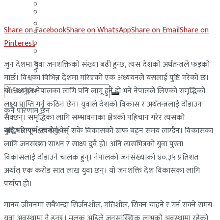
मलेसिया
बहराईन
युएई
Share on Facebook
Share on WhatsApp
Share on Email
Share on
मलेसिया
Pinterest
लेबनान
युएई
साउदी अरब
जुन देशमा युवा जनशक्तिको संख्या बढी हुन्छ, त्यस देशको अर्थतन्त्रले फड्को
लेबनान
मार्छ। विश्वका विभिन्न देशमा गरिएको एक अध्ययनले यसलाई पुष्टि गरेको छ।
यो अध्ययन नेपालका लागि पनि लागू हुने हो भने नेपालले लिएको समृद्धिको
साउदी अरब
लक्ष्य प्राप्ति गर्न कठिन छैन। युवाले देशको विकास र अर्थतन्त्रलाई दौडाउन
कुनै परिणाम छैन
सक्छन्। समृद्धिका लागि सम्भावनाका क्षेत्रको पहिचान गरेर त्यसको
सबै परिणामहरू हेर्नुहोस्
बुद्धिमत्तापूर्ण उपयोग गर्न सके विकासको ग्राफ बढ्न समय लाग्दैन। विकासका
लागि जनसंख्या साधन र साध्य दुवै हो। अनि त्यसभित्रको युवा पुस्ता
विकासलाई दौडाउने चालक हुन्। नेपालको जनसंख्याको ४०.३५ प्रतिशत
अर्थात् एक करोड सात लाख युवा छन्। यो जनशक्ति देश विकासका लागि
पर्याप्त हो।
मानव जीवनमा सबैभन्दा सिर्जनशील, गतिशील, सिक्न चाहने र गर्न सक्ने समय
युवा अवस्थामा नै हुन्छ । मुलुक अहिले जनसांख्यिक लाभको अवस्थामा रहेको