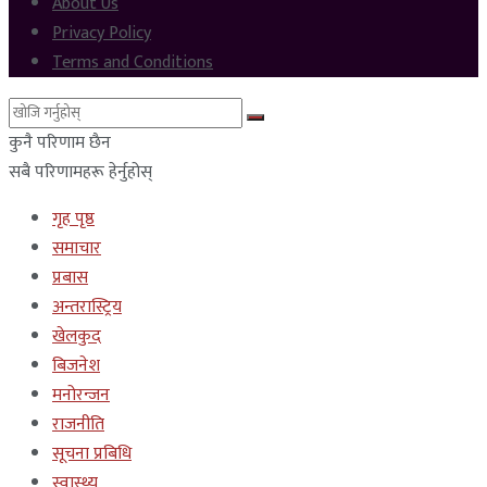
About Us
Privacy Policy
Terms and Conditions
कुनै परिणाम छैन
सबै परिणामहरू हेर्नुहोस्
गृह पृष्ठ
समाचार
प्रबास
अन्तरास्ट्रिय
खेलकुद
बिजनेश
मनोरन्जन
राजनीति
सूचना प्रबिधि
स्वास्थ्य