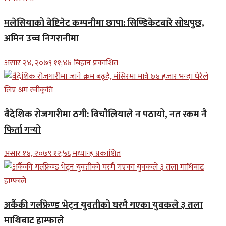
मलेसियाको बेष्टिनेट कम्पनीमा छापा: सिण्डिकेटबारे सोधपुछ,
अमिन उच्च निगरानीमा
असार २४, २०७९ ११;४४ बिहान प्रकाशित
वैदेशिक रोजगारीमा ठगी: विचौलियाले न पठायो, नत रकम नै
फिर्ता गर्‍यो
असार १४, २०७९ १२;५६ मध्यान्ह प्रकाशित
अर्कैकी गर्लफ्रेण्ड भेट्न युवतीको घरमै गएका युवकले ३ तला
माथिबाट हाम्फाले