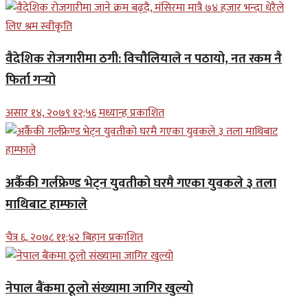
वैदेशिक रोजगारीमा ठगी: विचौलियाले न पठायो, नत रकम नै
फिर्ता गर्‍यो
असार १४, २०७९ १२;५६ मध्यान्ह प्रकाशित
अर्कैकी गर्लफ्रेण्ड भेट्न युवतीको घरमै गएका युवकले ३ तला
माथिबाट हाम्फाले
चैत्र ६, २०७८ ११;४२ बिहान प्रकाशित
नेपाल बैंकमा ठूलो संख्यामा जागिर खुल्यो