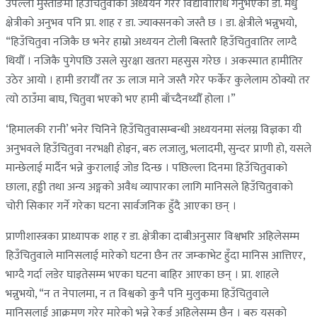
उपल्लो मुस्ताङमा हिउँचितुवाको अध्ययन गरेर विद्यावारिधि गर्नुभएका डा. मधु
क्षेत्रीको अनुभव पनि प्रा. शाह र डा. ज्याक्सनको जस्तै छ । डा. क्षेत्रीले भन्नुभयो,
“हिउँचितुवा नजिकै छ भनेर हाम्रो अध्ययन टोली बिस्तारै हिउँचितुवातिर लाग्दै
थियौँ । नजिकै पुगेपछि उसले सुरक्षा खतरा महसुस गरेछ । अकस्मात हामीतिर
उठेर आयो । हामी डरायौँ तर ऊ लाज माने जस्तै गरेर फर्केर कुलेलाम ठोक्यो तर
त्यो ठाउँमा बाघ, चितुवा भएको भए हामी बाँच्दैनथ्यौँ होला ।”
‘हिमालकी रानी’ भनेर चिनिने हिउँचितुवासम्बन्धी अध्ययनमा संलग्न विज्ञका यी
अनुभवले हिउँचितुवा नरभक्षी होइन, बरु लजालु, भलादमी, सुन्दर प्राणी हो, यसले
मान्छेलाई मार्दैन भन्ने कुरालाई जोड दिन्छ । पछिल्ला दिनमा हिउँचितुवाको
छाला, हड्डी तथा अन्य अङ्गको अवैध व्यापारका लागि मानिसले हिउँचितुवाको
चोरी सिकार गर्ने गरेका घटना सार्वजनिक हुँदै आएका छन् ।
प्राणीशास्त्रका प्राध्यापक शाह र डा. क्षेत्रीका दाबीअनुसार विश्वभरि अहिलेसम्म
हिउँचितुवाले मानिसलाई मारेको घटना छैन तर जम्काभेट हुँदा मानिस आत्तिएर,
भाग्दै गर्दा लडेर घाइतेसम्म भएका घटना बाहिर आएका छन् । प्रा. शाहले
भन्नुभयो, “न त नेपालमा, न त विश्वको कुनै पनि मुलुकमा हिउँचितुवाले
मानिसलाई आक्रमण गरेर मारेको भन्ने रेकर्ड अहिलेसम्म छैन । बरु यसको