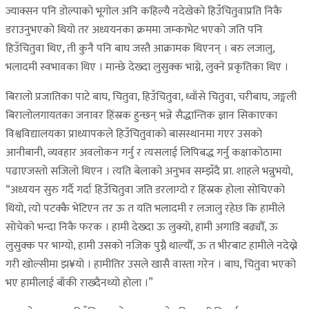
ज्याक्सन पनि डोल्पाको भूगोल अनि कहिल्यै नदेखेको हिउँचितुवाप्रति निकै
डराउनुभएको थियो तर अध्ययनका क्रममा जम्काभेट भएको जति पनि
हिउँचितुवा थिए, ती कुनै पनि बाघ जस्तै आक्रामक थिएनन् । बरु लजालु,
भलादमी स्वभावका थिए । मान्छे देख्दा लुसुक्क भाग्ने, लुक्ने प्रकृतिका थिए ।
बिरालो प्रजातिका पाटे बाघ, चितुवा, हिउँचितुवा, ध्वाँसे चितुवा, चरीबाघ, जङ्गली
बिरालोलगायतका जनावर हिंस्रक हुन्छन् भन्ने सैद्धान्तिक ज्ञान सिकाएका
विश्वविद्यालयका प्राध्यापकले हिउँचितुवाको बासस्थानमा गएर उसको
आनीबानी, व्यवहार अवलोकन गर्नु र त्यसलाई लिपिबद्ध गर्नु कक्षाकोठामा
पढाएजस्तो सजिलो थिएन । त्यति बेलाको अनुभव सम्झँदै प्रा. शाहले भन्नुभयो,
“अध्ययन सुरु गर्दै गर्दा हिउँचितुवा जति डरलाग्दो र हिंस्रक होला सोचिएको
थियो, त्यो पटक्कै भेटिएन तर ऊ त यति भलादमी र लजालु रहेछ कि हामीले
सोचेको भन्दा निकै फरक । हामी देख्दा ऊ लुक्यो, हामी अगाडि बढ्यौँ, ऊ
लुसुक्क पर भाग्यो, हामी उसको नजिक पुग्नै थाल्यौँ, ऊ त भीरबाट हामीले नदेख्ने
गरी खोल्सीमा झ¥यो । हामीतिर उसले खासै वास्ता गरेन । बाघ, चितुवा भएको
भए हामीलाई बाँकी राख्दैनथ्यो होला ।”