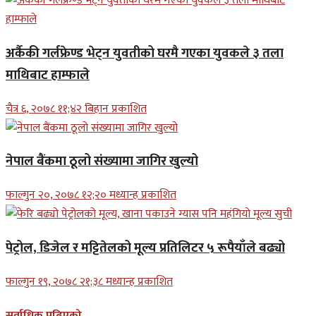
अर्कैकी गर्लफ्रेण्ड भेट्न युवतीको घरमै गएका युवकले ३ तला
माथिबाट हाम्फाले
चैत्र ६, २०७८ ११;४२ बिहान प्रकाशित
नेपाल बैंकमा ठूलो संख्यामा जागिर खुल्यो
फाल्गुन २०, २०७८ १२;२० मध्यान्ह प्रकाशित
पेट्रोल, डिजेल र मट्टितेलको मूल्य प्रतिलिटर ५ रूपैयाँले बढ्यो
फाल्गुन १९, २०७८ २१;३८ मध्यान्ह प्रकाशित
सर्वाधिक पढिएको