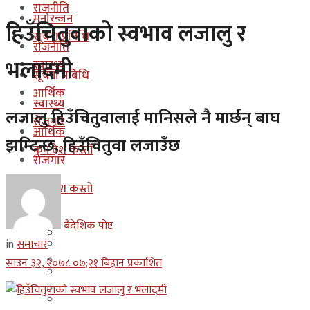
राजनीति
मनोरन्जन
हिउँचितुवाको स्वभाव लजालु र
सूचना प्रबिधि
राजनीति
भलादमी
स्वास्थ्य
सूचना प्रबिधि
आर्थिक
स्वास्थ्य
लजालु हिउँचितुवालाई मानिसले नै मार्छन् बाघ
रोजगार
आर्थिक
झम्टिन्छ, हिउँचितुवा लजाउँछ
कुन देश कस्तो
रोजगार
इजरायल
कुन देश कस्तो
ओमान
इजरायल
बैदेशिक पोष्ट
कुवेत
in
समाचार
ओमान
दक्षिण कोरीया
साउन ३२, २०७८ ०७;२१ बिहान प्रकाशित
कुवेत
बहराईन
दक्षिण कोरीया