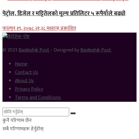
पेट्रोल, डिजेल र मट्टितेलको मूल्य प्रतिलिटर ५ रूपैयाँले बढ्यो
फाल्गुन १९, २०७८ २१;३८ मध्यान्ह प्रकाशित
© 2023
Baideshik Post
- Designed by
Baideshik Post
.
Home
Contact Us
About Us
Privacy Policy
Terms and Conditions
कुनै परिणाम छैन
सबै परिणामहरू हेर्नुहोस्