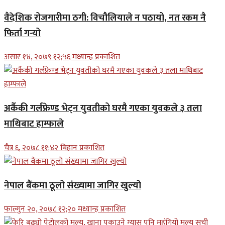
वैदेशिक रोजगारीमा ठगी: विचौलियाले न पठायो, नत रकम नै
फिर्ता गर्‍यो
असार १४, २०७९ १२;५६ मध्यान्ह प्रकाशित
अर्कैकी गर्लफ्रेण्ड भेट्न युवतीको घरमै गएका युवकले ३ तला
माथिबाट हाम्फाले
चैत्र ६, २०७८ ११;४२ बिहान प्रकाशित
नेपाल बैंकमा ठूलो संख्यामा जागिर खुल्यो
फाल्गुन २०, २०७८ १२;२० मध्यान्ह प्रकाशित