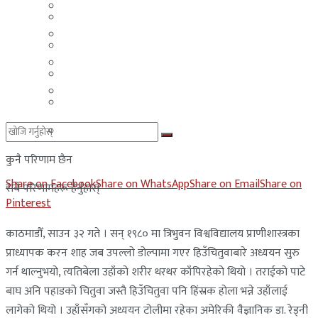
मलेसिया
बहराईन
युएई
मलेसिया
लेबनान
युएई
साउदी अरब
लेबनान
साउदी अरब
कुनै परिणाम छैन
Share on Facebook
Share on WhatsApp
Share on Email
Share on
सबै परिणामहरू हेर्नुहोस्
Pinterest
काठमाडौँ, साउन ३२ गते । सन् १९८० मा त्रिभुवन विश्वविद्यालय प्राणीशास्त्रका
प्राध्यापक करन शाह जब उपल्लो डोल्पामा गएर हिउँचितुवाबारे अध्ययन सुरु
गर्न थाल्नुभयो, त्यतिबेला उहाँको शरीर थरथर काँपिरहेको थियो । तराईको पाटे
बाघ अनि पहाडको चितुवा जस्तै हिउँचितुवा पनि हिंस्रक होला भन्ने उहाँलाई
लागेको थियो । उहाँसँगको अध्ययन टोलीमा रहेका अमेरिकी वैज्ञानिक डा. रेड्नी