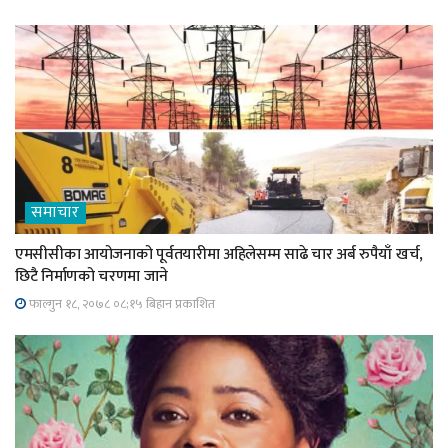
समाचार
एमसीसीका आयोजनाको पूर्वतयारीमा अहिलेसम्म साढे चार अर्ब रुपैयाँ खर्च,
छिटै निर्माणको चरणमा जाने
फाल्गुन १८, २०७८ ०८;१५ बिहान प्रकाशित