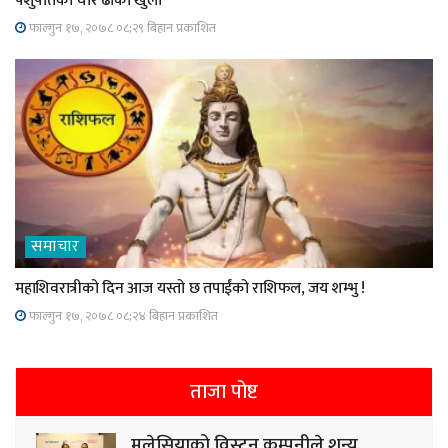
पशुपतिका चार ढोका खुला
फाल्गुन १७, २०७८ ०८;२९ बिहान प्रकाशित
समाचार
महाशिवरात्रीको दिन आज यस्तो छ तपाईंको राशिफल, जय शम्भु !
फाल्गुन १७, २०७८ ०८;२४ बिहान प्रकाशित
ताजा पोष्ट
मलेसियाको विस्ट्रन कम्पनीले शून्य