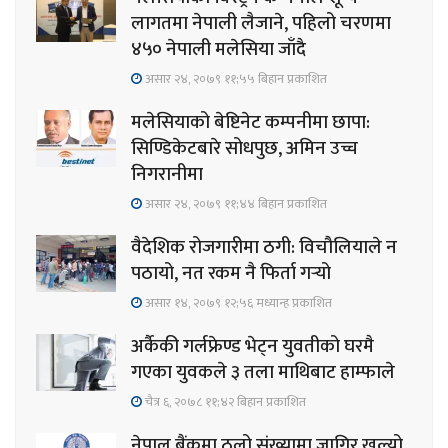
लागतमा नेपाली लैजाने, पहिलो चरणमा
४५० नेपाली मलेसिया जाँदै
असार २४, २०७९ ११;५५ बिहान प्रकाशित
मलेसियाको बेष्टिनेट कम्पनीमा छापा:
सिण्डिकेटबारे सोधपुछ, अमिन उच्च
निगरानीमा
असार २४, २०७९ ११;४४ बिहान प्रकाशित
वैदेशिक रोजगारीमा ठगी: विचौलियाले न
पठायो, नत रकम नै फिर्ता गर्‍यो
असार १४, २०७९ १२;५६ मध्यान्ह प्रकाशित
अर्कैकी गर्लफ्रेण्ड भेट्न युवतीको घरमै
गएका युवकले ३ तला माथिबाट हाम्फाले
चैत्र ६, २०७८ ११;४२ बिहान प्रकाशित
नेपाल बैंकमा ठूलो संख्यामा जागिर खुल्यो