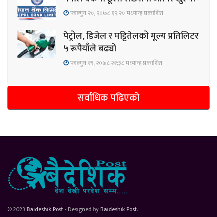
फाल्गुन २०, २०७८ १२;२० मध्यान्ह प्रकाशित
पेट्रोल, डिजेल र मट्टितेलको मूल्य प्रतिलिटर
५ रूपैयाँले बढ्यो
फाल्गुन १९, २०७८ २१;३८ मध्यान्ह प्रकाशित
सर्वाधिक पढिएको
© 2023
Baideshik Post
- Designed by
Baideshik Post
.