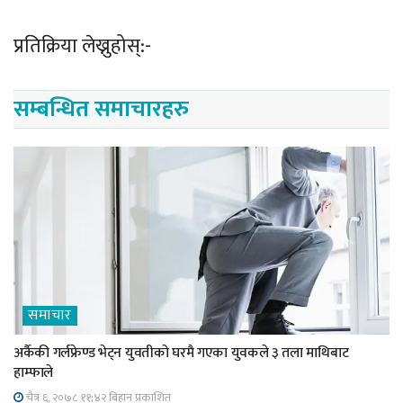
प्रतिक्रिया लेख्नुहोस्:-
सम्बन्धित समाचारहरु
समाचार
अर्कैकी गर्लफ्रेण्ड भेट्न युवतीको घरमै गएका युवकले ३ तला माथिबाट
हाम्फाले
चैत्र ६, २०७८ ११;४२ बिहान प्रकाशित