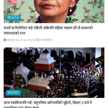
बिजनेश
यस्तो छ मिलेनियर बन्ने पहिलो अफ्रिकी महिला म्याडम सी.जे वाकरको
सफलताको राज
फाल्गुन १७, २०७८ १०;०३ बिहान प्रकाशित
समाचार
आज महाशिवरात्रि पर्व, पशुपतिमा दर्शनार्थीको घुइँचो, बिहान ३ बजे नै