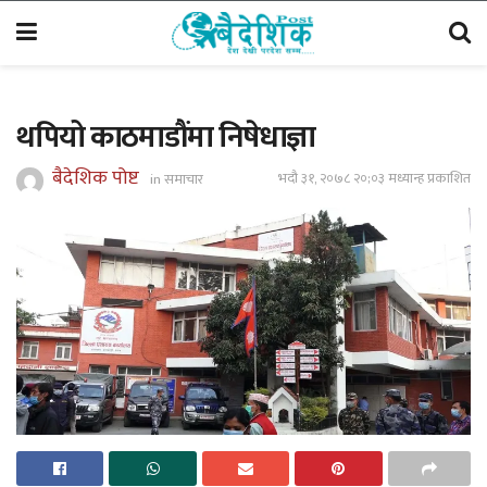
थपियो काठमाडौंमा निषेधाज्ञा
बैदेशिक पोष्ट
भदौ ३१, २०७८ २०;०३ मध्यान्ह प्रकाशित
in
समाचार