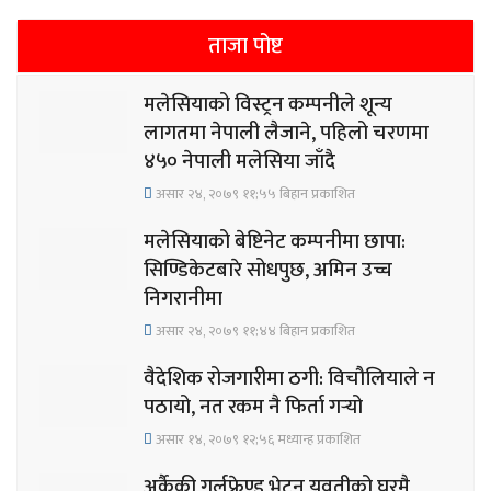
ताजा पोष्ट
मलेसियाको विस्ट्रन कम्पनीले शून्य
लागतमा नेपाली लैजाने, पहिलो चरणमा
४५० नेपाली मलेसिया जाँदै
असार २४, २०७९ ११;५५ बिहान प्रकाशित
मलेसियाको बेष्टिनेट कम्पनीमा छापा:
सिण्डिकेटबारे सोधपुछ, अमिन उच्च
निगरानीमा
असार २४, २०७९ ११;४४ बिहान प्रकाशित
वैदेशिक रोजगारीमा ठगी: विचौलियाले न
पठायो, नत रकम नै फिर्ता गर्‍यो
असार १४, २०७९ १२;५६ मध्यान्ह प्रकाशित
अर्कैकी गर्लफ्रेण्ड भेट्न युवतीको घरमै