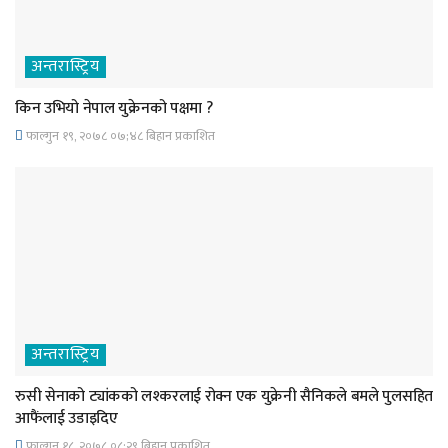
अन्तरास्ट्रिय
किन उभियो नेपाल युक्रेनको पक्षमा ?
फाल्गुन १९, २०७८ ०७;४८ बिहान प्रकाशित
अन्तरास्ट्रिय
रुसी सेनाको ट्यांकको लश्करलाई रोक्न एक युक्रेनी सैनिकले बमले पुलसहित
आफैंलाई उडाइदिए
फाल्गुन १८, २०७८ ०८;२९ बिहान प्रकाशित