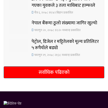
गएका युवकले ३ तला माथिबाट हाम्फाले
चैत्र ६, २०७८ ११;४२ बिहान प्रकाशित
नेपाल बैंकमा ठूलो संख्यामा जागिर खुल्यो
फाल्गुन २०, २०७८ १२;२० मध्यान्ह प्रकाशित
पेट्रोल, डिजेल र मट्टितेलको मूल्य प्रतिलिटर
५ रूपैयाँले बढ्यो
फाल्गुन १९, २०७८ २१;३८ मध्यान्ह प्रकाशित
सर्वाधिक पढिएको