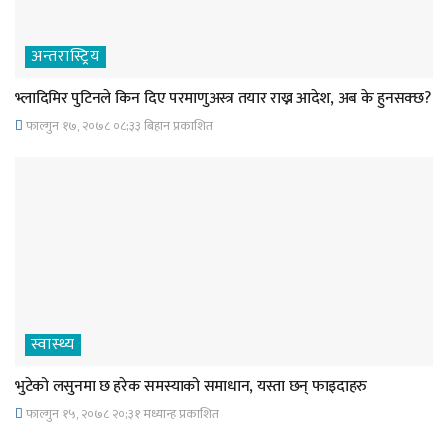
अन्तरास्ट्रिय
भ्लादिमिर पुटिनले किन दिए परमाणुअस्त्र तयार राख्न आदेश, अब के हुनसक्छ?
फाल्गुन १७, २०७८ ०८;३३ बिहान प्रकाशित
स्वास्थ्य
भुटेको लसुनमा छ हरेक समस्याको समाधान, यस्ता छन् फाइदाहरु
फाल्गुन १५, २०७८ २०;३१ मध्यान्ह प्रकाशित