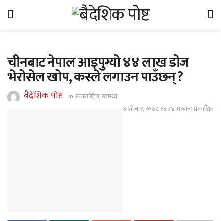
चीनबाट नेपाल आइपुग्यो ४४ लाख डोज
भेरोसेल खोप, कस्ले लगाउन पाउँछन् ?
बैदेशिक पोष्ट
in
अन्तरास्ट्रिय
,
स्वास्थ्य
अशोज १, २०७८ १६;३४ मध्यान्ह प्रकाशित