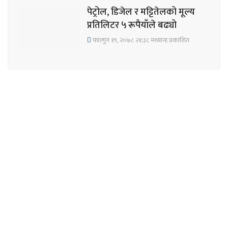
पेट्रोल, डिजेल र मट्टितेलको मूल्य
प्रतिलिटर ५ रूपैयाँले बढ्यो
फाल्गुन १९, २०७८ २१;३८ मध्यान्ह प्रकाशित