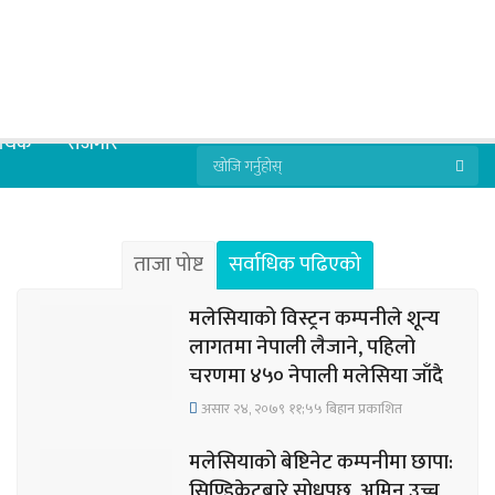
्थिक
रोजगार
ताजा पोष्ट
सर्वाधिक पढिएको
मलेसियाको विस्ट्रन कम्पनीले शून्य
लागतमा नेपाली लैजाने, पहिलो
चरणमा ४५० नेपाली मलेसिया जाँदै
असार २४, २०७९ ११;५५ बिहान प्रकाशित
मलेसियाको बेष्टिनेट कम्पनीमा छापा:
सिण्डिकेटबारे सोधपुछ, अमिन उच्च