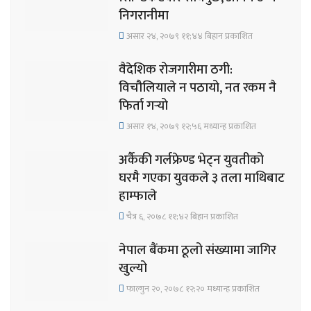
निगरानीमा
असार २४, २०७९ ११;४४ बिहान प्रकाशित
वैदेशिक रोजगारीमा ठगी:
विचौलियाले न पठायो, नत रकम नै
फिर्ता गर्‍यो
असार १४, २०७९ १२;५६ मध्यान्ह प्रकाशित
अर्कैकी गर्लफ्रेण्ड भेट्न युवतीको
घरमै गएका युवकले ३ तला माथिबाट
हाम्फाले
चैत्र ६, २०७८ ११;४२ बिहान प्रकाशित
नेपाल बैंकमा ठूलो संख्यामा जागिर
खुल्यो
फाल्गुन २०, २०७८ १२;२० मध्यान्ह प्रकाशित