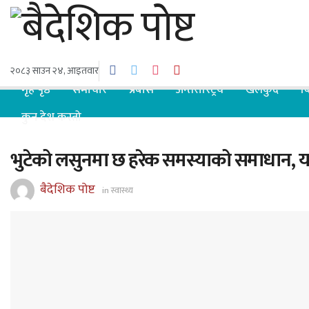
२०८३ साउन २४, आइतवार
गृह पृष्ठ
समाचार
प्रबास
अन्तरास्ट्रिय
खेलकुद
ब
कुन देश कस्तो
भुटेको लसुनमा छ हरेक समस्याको समाधान, य
बैदेशिक पोष्ट
in
स्वास्थ्य