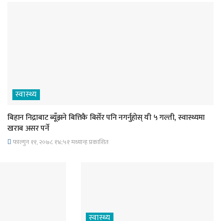
स्वास्थ्य
बिहान निद्राबाट ब्यूँझने बित्तिकै बिर्सेर पनि नगर्नुहोस् यी ५ गल्ती, स्वास्थ्यमा
खराब असर पर्ने
फाल्गुन ११, २०७८ १४;५१ मध्यान्ह प्रकाशित
स्वास्थ्य