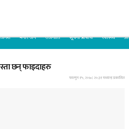
िजनेश
मनोरन्जन
राजनीति
सूचना प्रबिधि
स्वास्थ्य
आर
स्ता छन् फाइदाहरु
फाल्गुन १५, २०७८ २०;३१ मध्यान्ह प्रकाशित