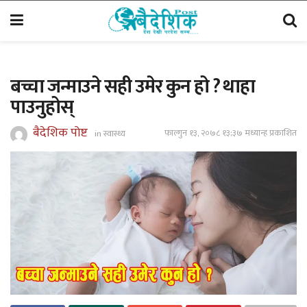
बच्चा जन्माउने सही उमेर कुन हो ? थाहा
पाउनुहोस्
बैदेशिक पोष्ट
फाल्गुन १३, २०७८ १३;३७ मध्यान्ह प्रकाशित
in
स्वास्थ्य