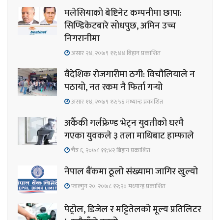
मलेसियाको बेष्टिनेट कम्पनीमा छापा:
सिण्डिकेटबारे सोधपुछ, अमिन उच्च
निगरानीमा
असार २४, २०७९ ११;४४ बिहान प्रकाशित
वैदेशिक रोजगारीमा ठगी: विचौलियाले न
पठायो, नत रकम नै फिर्ता गर्‍यो
असार १४, २०७९ १२;५६ मध्यान्ह प्रकाशित
अर्कैकी गर्लफ्रेण्ड भेट्न युवतीको घरमै
गएका युवकले ३ तला माथिबाट हाम्फाले
चैत्र ६, २०७८ ११;४२ बिहान प्रकाशित
नेपाल बैंकमा ठूलो संख्यामा जागिर खुल्यो
फाल्गुन २०, २०७८ १२;२० मध्यान्ह प्रकाशित
पेट्रोल, डिजेल र मट्टितेलको मूल्य प्रतिलिटर