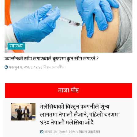
स्वास्थ्य
ज्यान्सेनको खोप लगाएकाले बुस्टरमा कुन खोप लगाउने ?
फाल्गुन ५, २०७८ ०९;४३ बिहान प्रकाशित
ताजा पोष्ट
मलेसियाको विस्ट्रन कम्पनीले शून्य
लागतमा नेपाली लैजाने, पहिलो चरणमा
४५० नेपाली मलेसिया जाँदै
असार २४, २०७९ ११;५५ बिहान प्रकाशित