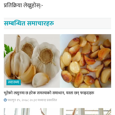
प्रतिक्रिया लेख्नुहोस्:-
सम्बन्धित समाचारहरु
स्वास्थ्य
भुटेको लसुनमा छ हरेक समस्याको समाधान, यस्ता छन् फाइदाहरु
फाल्गुन १५, २०७८ २०;३१ मध्यान्ह प्रकाशित