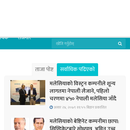
्थिक
रोजगार
ताजा पोष्ट
सर्वाधिक पढिएको
मलेसियाको विस्ट्रन कम्पनीले शून्य
लागतमा नेपाली लैजाने, पहिलो
चरणमा ४५० नेपाली मलेसिया जाँदै
असार २४, २०७९ ११;५५ बिहान प्रकाशित
मलेसियाको बेष्टिनेट कम्पनीमा छापा:
सिण्डिकेटबारे सोधपुछ, अमिन उच्च