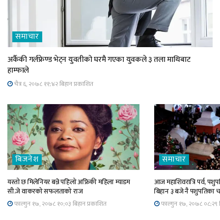
समाचार
अर्कैकी गर्लफ्रेण्ड भेट्न युवतीको घरमै गएका युवकले ३ तला माथिबाट
हाम्फाले
चैत्र ६, २०७८ ११;४२ बिहान प्रकाशित
बिजनेश
समाचार
यस्तो छ मिलेनियर बन्ने पहिलो अफ्रिकी महिला म्याडम
आज महाशिवरात्रि पर्व, पशुपत
सी.जे वाकरको सफलताको राज
बिहान ३ बजे नै पशुपतिका 
फाल्गुन १७, २०७८ १०;०३ बिहान प्रकाशित
फाल्गुन १७, २०७८ ०८;२९ ब