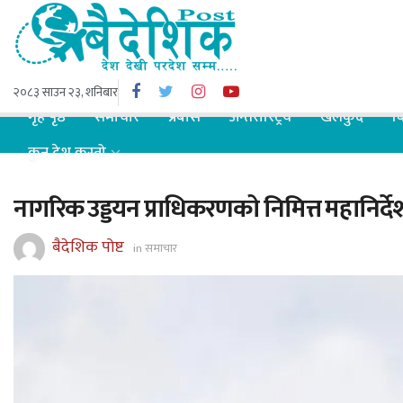
२०८३ साउन २३, शनिबार
गृह पृष्ठ
समाचार
प्रबास
अन्तरास्ट्रिय
खेलकुद
ब
कुन देश कस्तो
नागरिक उड्डयन प्राधिकरणको निमित्त महानिर्देशक
बैदेशिक पोष्ट
in
समाचार