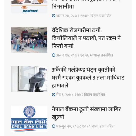
निगरानीमा
असार २४, २०७९ ११;४४ बिहान प्रकाशित
वैदेशिक रोजगारीमा ठगी:
विचौलियाले न पठायो, नत रकम नै
फिर्ता गर्‍यो
असार १४, २०७९ १२;५६ मध्यान्ह प्रकाशित
अर्कैकी गर्लफ्रेण्ड भेट्न युवतीको
घरमै गएका युवकले ३ तला माथिबाट
हाम्फाले
चैत्र ६, २०७८ ११;४२ बिहान प्रकाशित
नेपाल बैंकमा ठूलो संख्यामा जागिर
खुल्यो
फाल्गुन २०, २०७८ १२;२० मध्यान्ह प्रकाशित