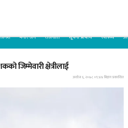
िजनेश
मनोरन्जन
राजनीति
सूचना प्रबिधि
स्वास्थ्य
आर
को जिम्मेवारी क्षेत्रीलाई
अशोज ६, २०७८ ०९;४४ बिहान प्रकाशित