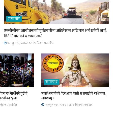
समाचार
एमसीसीका आयोजनाको पूर्वतयारीमा अहिलेसम्म साढे चार अर्ब रुपैयाँ खर्च,
छिटै निर्माणको चरणमा जाने
फाल्गुन १८, २०७८ ०८;१५ बिहान प्रकाशित
समाचार
िमा दर्शनार्थीको घुइँचो,
महाशिवरात्रीको दिन आज यस्तो छ तपाईंको राशिफल,
चार ढोका खुला
जय शम्भु !
िहान प्रकाशित
फाल्गुन १७, २०७८ ०८;२४ बिहान प्रकाशित