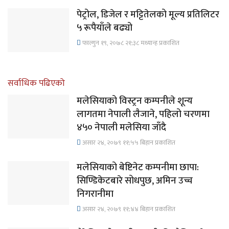
पेट्रोल, डिजेल र मट्टितेलको मूल्य प्रतिलिटर
५ रूपैयाँले बढ्यो
फाल्गुन १९, २०७८ २१;३८ मध्यान्ह प्रकाशित
सर्वाधिक पढिएको
मलेसियाको विस्ट्रन कम्पनीले शून्य
लागतमा नेपाली लैजाने, पहिलो चरणमा
४५० नेपाली मलेसिया जाँदै
असार २४, २०७९ ११;५५ बिहान प्रकाशित
मलेसियाको बेष्टिनेट कम्पनीमा छापा:
सिण्डिकेटबारे सोधपुछ, अमिन उच्च
निगरानीमा
असार २४, २०७९ ११;४४ बिहान प्रकाशित