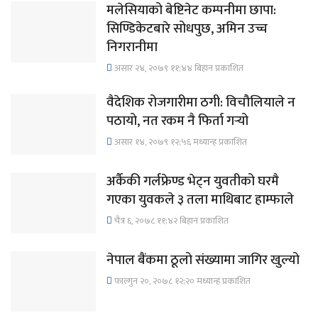
मलेसियाको बेष्टिनेट कम्पनीमा छापा:
सिण्डिकेटबारे सोधपुछ, अमिन उच्च
निगरानीमा
असार २४, २०७९ ११;४४ बिहान प्रकाशित
वैदेशिक रोजगारीमा ठगी: विचौलियाले न
पठायो, नत रकम नै फिर्ता गर्‍यो
असार १४, २०७९ १२;५६ मध्यान्ह प्रकाशित
अर्कैकी गर्लफ्रेण्ड भेट्न युवतीको घरमै
गएका युवकले ३ तला माथिबाट हाम्फाले
चैत्र ६, २०७८ ११;४२ बिहान प्रकाशित
नेपाल बैंकमा ठूलो संख्यामा जागिर खुल्यो
फाल्गुन २०, २०७८ १२;२० मध्यान्ह प्रकाशित