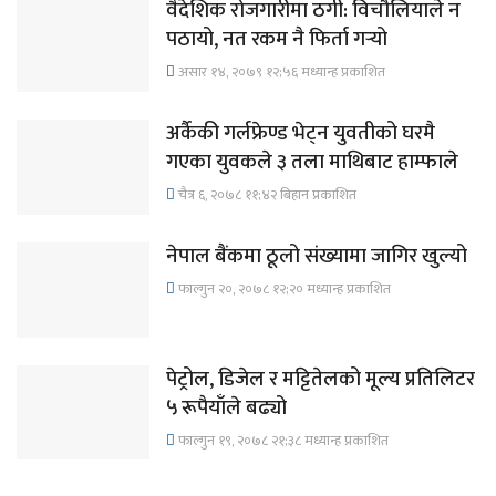
वैदेशिक रोजगारीमा ठगी: विचौलियाले न
पठायो, नत रकम नै फिर्ता गर्‍यो
असार १४, २०७९ १२;५६ मध्यान्ह प्रकाशित
अर्कैकी गर्लफ्रेण्ड भेट्न युवतीको घरमै
गएका युवकले ३ तला माथिबाट हाम्फाले
चैत्र ६, २०७८ ११;४२ बिहान प्रकाशित
नेपाल बैंकमा ठूलो संख्यामा जागिर खुल्यो
फाल्गुन २०, २०७८ १२;२० मध्यान्ह प्रकाशित
पेट्रोल, डिजेल र मट्टितेलको मूल्य प्रतिलिटर
५ रूपैयाँले बढ्यो
फाल्गुन १९, २०७८ २१;३८ मध्यान्ह प्रकाशित