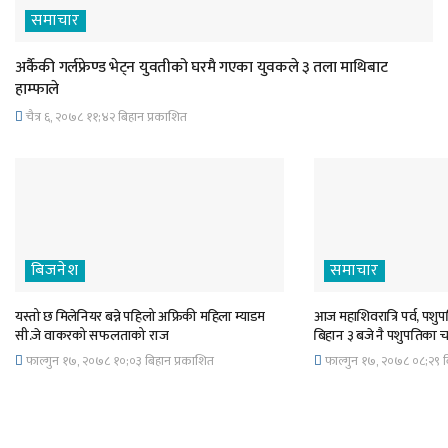
समाचार
अर्कैकी गर्लफ्रेण्ड भेट्न युवतीको घरमै गएका युवकले ३ तला माथिबाट
हाम्फाले
चैत्र ६, २०७८ ११;४२ बिहान प्रकाशित
बिजनेश
समाचार
यस्तो छ मिलेनियर बन्ने पहिलो अफ्रिकी महिला म्याडम
आज महाशिवरात्रि पर्व, पशुपत
सी.जे वाकरको सफलताको राज
बिहान ३ बजे नै पशुपतिका 
फाल्गुन १७, २०७८ १०;०३ बिहान प्रकाशित
फाल्गुन १७, २०७८ ०८;२९ ब