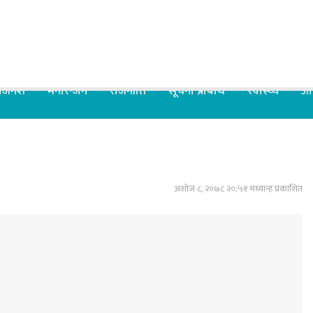
िजनेश
मनोरन्जन
राजनीति
सूचना प्रबिधि
स्वास्थ्य
आर
अशोज ८, २०७८ २०;५१ मध्यान्ह प्रकाशित