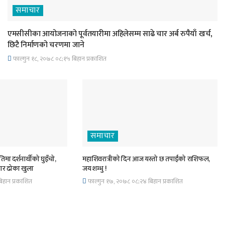
समाचार
एमसीसीका आयोजनाको पूर्वतयारीमा अहिलेसम्म साढे चार अर्ब रुपैयाँ खर्च,
छिटै निर्माणको चरणमा जाने
फाल्गुन १८, २०७८ ०८;१५ बिहान प्रकाशित
समाचार
िमा दर्शनार्थीको घुइँचो,
महाशिवरात्रीको दिन आज यस्तो छ तपाईंको राशिफल,
चार ढोका खुला
जय शम्भु !
िहान प्रकाशित
फाल्गुन १७, २०७८ ०८;२४ बिहान प्रकाशित