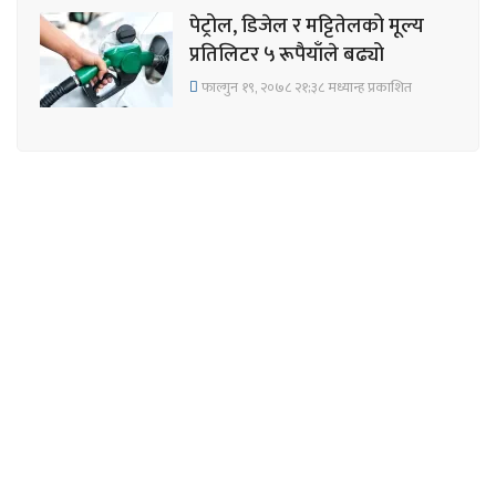
पेट्रोल, डिजेल र मट्टितेलको मूल्य
प्रतिलिटर ५ रूपैयाँले बढ्यो
फाल्गुन १९, २०७८ २१;३८ मध्यान्ह प्रकाशित