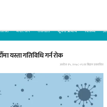
िजनेश
मनोरन्जन
राजनीति
सूचना प्रबिधि
स्वास्थ्य
आर
ँमा यस्ता गतिविधि गर्न रोक
अशोज १५, २०७८ ०९;११ बिहान प्रकाशित