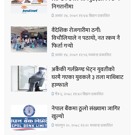
निगरानीमा
असार २४, २०७९ ११;४४ बिहान प्रकाशित
वैदेशिक रोजगारीमा ठगी:
विचौलियाले न पठायो, नत रकम नै
फिर्ता गर्‍यो
असार १४, २०७९ १२;५६ मध्यान्ह प्रकाशित
अर्कैकी गर्लफ्रेण्ड भेट्न युवतीको
घरमै गएका युवकले ३ तला माथिबाट
हाम्फाले
चैत्र ६, २०७८ ११;४२ बिहान प्रकाशित
नेपाल बैंकमा ठूलो संख्यामा जागिर
खुल्यो
फाल्गुन २०, २०७८ १२;२० मध्यान्ह प्रकाशित