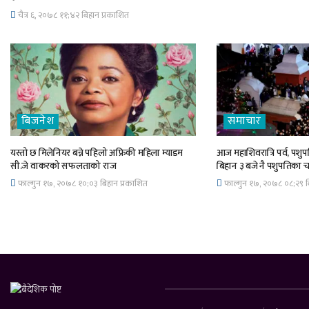
चैत्र ६, २०७८ ११;४२ बिहान प्रकाशित
बिजनेश
समाचार
यस्तो छ मिलेनियर बन्ने पहिलो अफ्रिकी महिला म्याडम
आज महाशिवरात्रि पर्व, पशुपत
सी.जे वाकरको सफलताको राज
बिहान ३ बजे नै पशुपतिका 
फाल्गुन १७, २०७८ १०;०३ बिहान प्रकाशित
फाल्गुन १७, २०७८ ०८;२९ ब