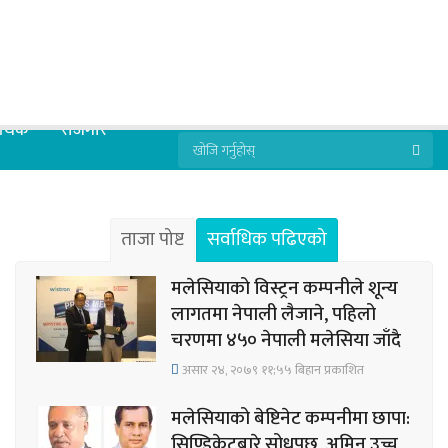
्थिक
रोजगार
ताजा पोष्ट
सर्वाधिक पढिएको
मलेसियाको विस्ट्रन कम्पनीले शून्य
लागतमा नेपाली लैजाने, पहिलो
चरणमा ४५० नेपाली मलेसिया जाँदै
असार २४, २०७९ ११;५५ बिहान प्रकाशित
मलेसियाको बेष्टिनेट कम्पनीमा छापा:
सिण्डिकेटबारे सोधपुछ, अमिन उच्च