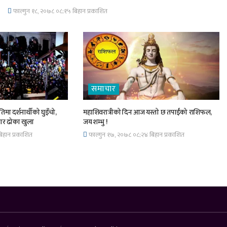
फाल्गुन १८, २०७८ ०८;१५ बिहान प्रकाशित
समाचार
िमा दर्शनार्थीको घुइँचो,
महाशिवरात्रीको दिन आज यस्तो छ तपाईंको राशिफल,
चार ढोका खुला
जय शम्भु !
िहान प्रकाशित
फाल्गुन १७, २०७८ ०८;२४ बिहान प्रकाशित