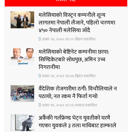
मलेसियाको विस्ट्रन कम्पनीले शून्य
लागतमा नेपाली लैजाने, पहिलो चरणमा
४५० नेपाली मलेसिया जाँदै
असार २४, २०७९ ११;५५ बिहान प्रकाशित
मलेसियाको बेष्टिनेट कम्पनीमा छापा:
सिण्डिकेटबारे सोधपुछ, अमिन उच्च
निगरानीमा
असार २४, २०७९ ११;४४ बिहान प्रकाशित
वैदेशिक रोजगारीमा ठगी: विचौलियाले न
पठायो, नत रकम नै फिर्ता गर्‍यो
असार १४, २०७९ १२;५६ मध्यान्ह प्रकाशित
अर्कैकी गर्लफ्रेण्ड भेट्न युवतीको घरमै
गएका युवकले ३ तला माथिबाट हाम्फाले