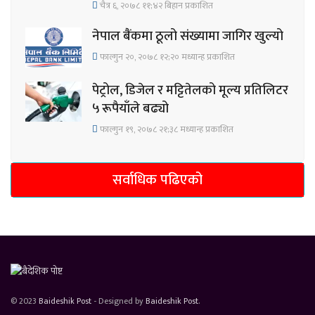
चैत्र ६, २०७८ ११;४२ बिहान प्रकाशित
नेपाल बैंकमा ठूलो संख्यामा जागिर खुल्यो
फाल्गुन २०, २०७८ १२;२० मध्यान्ह प्रकाशित
पेट्रोल, डिजेल र मट्टितेलको मूल्य प्रतिलिटर
५ रूपैयाँले बढ्यो
फाल्गुन १९, २०७८ २१;३८ मध्यान्ह प्रकाशित
सर्वाधिक पढिएको
© 2023
Baideshik Post
- Designed by
Baideshik Post
.