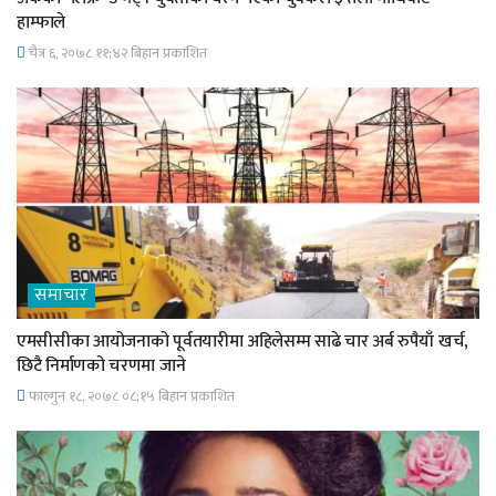
हाम्फाले
चैत्र ६, २०७८ ११;४२ बिहान प्रकाशित
समाचार
एमसीसीका आयोजनाको पूर्वतयारीमा अहिलेसम्म साढे चार अर्ब रुपैयाँ खर्च,
छिटै निर्माणको चरणमा जाने
फाल्गुन १८, २०७८ ०८;१५ बिहान प्रकाशित