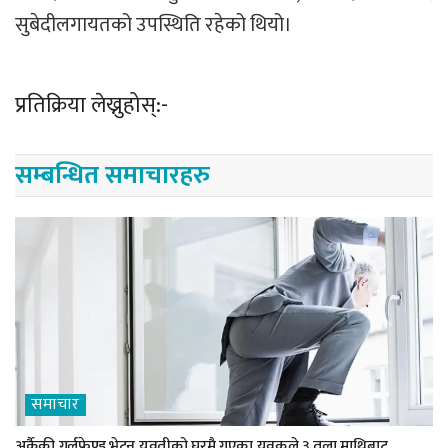
सुबेदीलगायतको उपस्थिति रहेको थियो।
प्रतिक्रिया लेख्नुहोस्:-
सम्बन्धित समाचारहरु
समाचार
अर्कैकी गर्लफ्रेण्ड भेट्न युवतीको घरमै गएका युवकले ३ तला माथिबाट