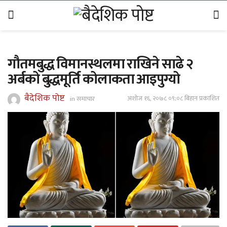
गौतमबुद्ध विमानस्थलमा राखिने साढे २
अर्बको बुद्धमूर्ति कोलाकता आइपुग्यो
बैदेशिक पोष्ट
अशोज १६, २०७८ ०९;०८ बिहान प्रकाशित
in
समाचार