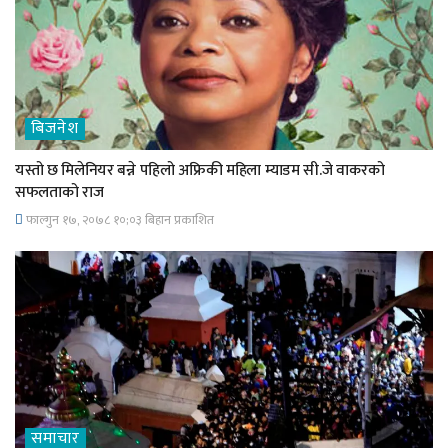
बिजनेश
यस्तो छ मिलेनियर बन्ने पहिलो अफ्रिकी महिला म्याडम सी.जे वाकरको
सफलताको राज
फाल्गुन १७, २०७८ १०;०३ बिहान प्रकाशित
समाचार