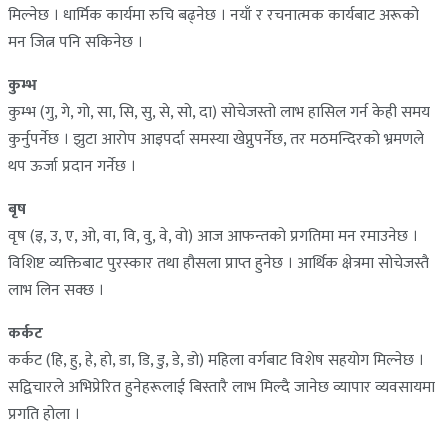
मिल्नेछ । धार्मिक कार्यमा रुचि बढ्नेछ । नयाँ र रचनात्मक कार्यबाट अरूको
मन जित्न पनि सकिनेछ ।
कुम्भ
कुम्भ (गु, गे, गो, सा, सि, सु, से, सो, दा) सोचेजस्तो लाभ हासिल गर्न केही समय
कुर्नुपर्नेछ । झुटा आरोप आइपर्दा समस्या खेप्नुपर्नेछ, तर मठमन्दिरको भ्रमणले
थप ऊर्जा प्रदान गर्नेछ ।
बृष
वृष (इ, उ, ए, ओ, वा, वि, वु, वे, वो) आज आफन्तको प्रगतिमा मन रमाउनेछ ।
विशिष्ट व्यक्तिबाट पुरस्कार तथा हौसला प्राप्त हुनेछ । आर्थिक क्षेत्रमा सोचेजस्तै
लाभ लिन सक्छ ।
कर्कट
कर्कट (हि, हु, हे, हो, डा, डि, डु, डे, डो) महिला वर्गबाट विशेष सहयोग मिल्नेछ ।
सद्विचारले अभिप्रेरित हुनेहरूलाई बिस्तारै लाभ मिल्दै जानेछ व्यापार व्यवसायमा
प्रगति होला ।