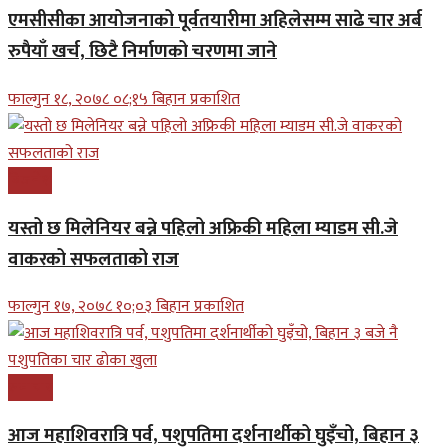
एमसीसीका आयोजनाको पूर्वतयारीमा अहिलेसम्म साढे चार अर्ब
रुपैयाँ खर्च, छिटै निर्माणको चरणमा जाने
फाल्गुन १८, २०७८ ०८;१५ बिहान प्रकाशित
बिजनेश
यस्तो छ मिलेनियर बन्ने पहिलो अफ्रिकी महिला म्याडम सी.जे
वाकरको सफलताको राज
फाल्गुन १७, २०७८ १०;०३ बिहान प्रकाशित
समाचार
आज महाशिवरात्रि पर्व, पशुपतिमा दर्शनार्थीको घुइँचो, बिहान ३