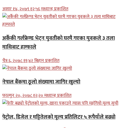
असार १४, २०७९ १२;५६ मध्यान्ह प्रकाशित
अर्कैकी गर्लफ्रेण्ड भेट्न युवतीको घरमै गएका युवकले ३ तला
माथिबाट हाम्फाले
चैत्र ६, २०७८ ११;४२ बिहान प्रकाशित
नेपाल बैंकमा ठूलो संख्यामा जागिर खुल्यो
फाल्गुन २०, २०७८ १२;२० मध्यान्ह प्रकाशित
पेट्रोल, डिजेल र मट्टितेलको मूल्य प्रतिलिटर ५ रूपैयाँले बढ्यो