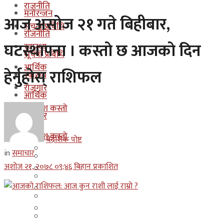
राजनीति
मनोरन्जन
आज असाेज २१ गते बिहीबार,
सूचना प्रबिधि
राजनीति
घटस्थापना । कस्ताे छ आजकाे दिन
स्वास्थ्य
सूचना प्रबिधि
आर्थिक
हेर्नुहाेस् राशिफल
स्वास्थ्य
रोजगार
आर्थिक
कुन देश कस्तो
रोजगार
इजरायल
कुन देश कस्तो
बैदेशिक पोष्ट
ओमान
in
समाचार
इजरायल
अशोज २१, २०७८ ०९;४६ बिहान प्रकाशित
कुवेत
ओमान
दक्षिण कोरीया
कुवेत
बहराईन
दक्षिण कोरीया