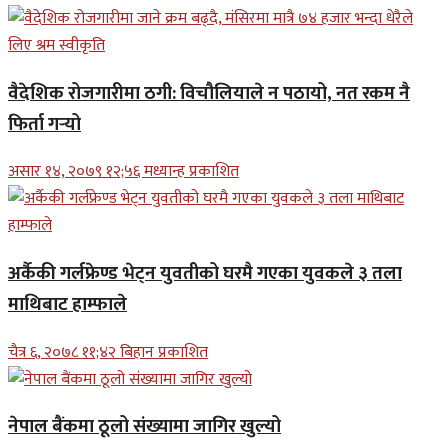
वैदेशिक रोजगारीमा ठगी: विचौलियाले न पठायो, नत रकम नै
फिर्ता गर्‍यो
असार १४, २०७९ १२;५६ मध्यान्ह प्रकाशित
अर्कैकी गर्लफ्रेण्ड भेट्न युवतीको घरमै गएका युवकले ३ तला
माथिबाट हाम्फाले
चैत्र ६, २०७८ ११;४२ बिहान प्रकाशित
नेपाल बैंकमा ठूलो संख्यामा जागिर खुल्यो