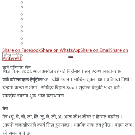
मलेसिया
बहराईन
युएई
मलेसिया
लेबनान
युएई
साउदी अरब
लेबनान
Share on Facebook
Share on WhatsApp
Share on Email
Share on
साउदी अरब
Pinterest
कुनै परिणाम छैन
आज वि.स. २०७८ साल असाेज २१ गते बिहीबार । सन् २०२१ अक्टाेबर ७
तारिख। नेपाल संम्बत् ११४१ । दक्षिणयान । आश्विन शुक्ल पक्ष । प्रतिपदा तिथी ।
सबै परिणामहरू हेर्नुहोस्
चन्द्रमा कन्या राशीमा । सौर्यदय विहान ६ः०० । सूर्यास्त बेलुकी ५ः४२ बजे ।
सारदीय नवरात्र शुरू आज घटस्थापना
मेष
मेष (चु, चे, चो, ला, लि, लु, ले, लो, अ) आज जोश जाँगर र हिम्मत बढ्नेछ ।
आफ्नो चलाखीपनले कार्य सिद्ध हुनसक्छ । धार्मिक यात्रा तय हुनेछ । वाहन लाभ
हुने समय पनि छ ।