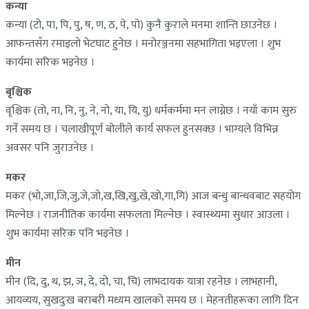
कन्या
कन्या (टो, पा, पि, पु, ष, ण, ठ, पे, पो) कुनै कुराले मनमा शान्ति छाउनेछ ।
आफन्तसँग रमाइलो भेटघाट हुनेछ । मनोरञ्जनमा सहभागिता भइएला । शुभ
कार्यमा सरिक भइनेछ ।
बृश्चिक
वृश्चिक (तो, ना, नि, नु, ने, नो, या, यि, यु) धर्मकर्ममा मन लाग्नेछ । नयाँ काम सुरु
गर्ने समय छ । चलाखीपूर्ण बोलीले कार्य सफल हुनसक्छ । भाग्यले विभिन्न
अवसर पनि जुराउनेछ ।
मकर
मकर (भो,जा,जि,जु,जे,जो,ख,खि,खु,खे,खो,गा,गि) आज बन्धु बान्धवबाट सहयोग
मिल्नेछ । राजनीतिक कार्यमा सफलता मिल्नेछ । स्वास्थ्यमा सुधार आउला ।
शुभ कार्यमा सरिक पनि भइनेछ ।
मीन
मीन (दि, दु, थ, झ, ञ, दे, दो, चा, चि) लाभदायक यात्रा रहनेछ । लाभहानी,
आयव्यय, सुखदुःख बराबरी मध्यम खालको समय छ । मेहनतीहरूका लागि दिन