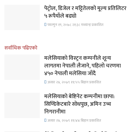
पेट्रोल, डिजेल र मट्टितेलको मूल्य प्रतिलिटर
५ रूपैयाँले बढ्यो
फाल्गुन १९, २०७८ २१;३८ मध्यान्ह प्रकाशित
सर्वाधिक पढिएको
मलेसियाको विस्ट्रन कम्पनीले शून्य
लागतमा नेपाली लैजाने, पहिलो चरणमा
४५० नेपाली मलेसिया जाँदै
असार २४, २०७९ ११;५५ बिहान प्रकाशित
मलेसियाको बेष्टिनेट कम्पनीमा छापा:
सिण्डिकेटबारे सोधपुछ, अमिन उच्च
निगरानीमा
असार २४, २०७९ ११;४४ बिहान प्रकाशित