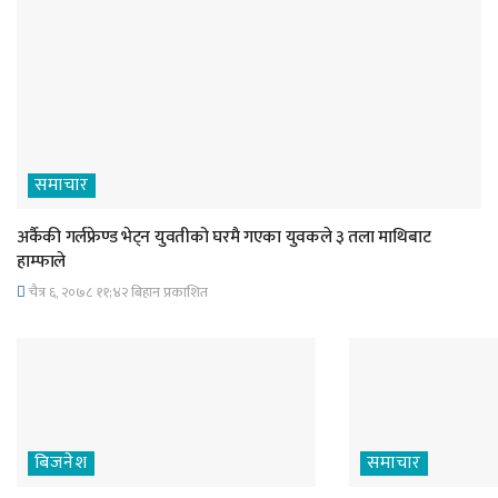
समाचार
अर्कैकी गर्लफ्रेण्ड भेट्न युवतीको घरमै गएका युवकले ३ तला माथिबाट
हाम्फाले
चैत्र ६, २०७८ ११;४२ बिहान प्रकाशित
बिजनेश
समाचार