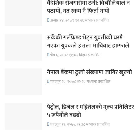
वैदेशिक रोजगारीमा ठगी: विचौलियाले न
पठायो, नत रकम नै फिर्ता गर्‍यो
असार १४, २०७९ १२;५६ मध्यान्ह प्रकाशित
अर्कैकी गर्लफ्रेण्ड भेट्न युवतीको घरमै
गएका युवकले ३ तला माथिबाट हाम्फाले
चैत्र ६, २०७८ ११;४२ बिहान प्रकाशित
नेपाल बैंकमा ठूलो संख्यामा जागिर खुल्यो
फाल्गुन २०, २०७८ १२;२० मध्यान्ह प्रकाशित
पेट्रोल, डिजेल र मट्टितेलको मूल्य प्रतिलिटर
५ रूपैयाँले बढ्यो
फाल्गुन १९, २०७८ २१;३८ मध्यान्ह प्रकाशित