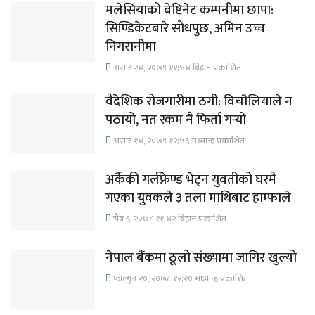
मलेसियाको बेष्टिनेट कम्पनीमा छापा:
सिण्डिकेटबारे सोधपुछ, अमिन उच्च
निगरानीमा
असार २४, २०७९ ११;४४ बिहान प्रकाशित
वैदेशिक रोजगारीमा ठगी: विचौलियाले न
पठायो, नत रकम नै फिर्ता गर्‍यो
असार १४, २०७९ १२;५६ मध्यान्ह प्रकाशित
अर्कैकी गर्लफ्रेण्ड भेट्न युवतीको घरमै
गएका युवकले ३ तला माथिबाट हाम्फाले
चैत्र ६, २०७८ ११;४२ बिहान प्रकाशित
नेपाल बैंकमा ठूलो संख्यामा जागिर खुल्यो
फाल्गुन २०, २०७८ १२;२० मध्यान्ह प्रकाशित