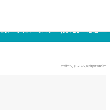
िजनेश
मनोरन्जन
राजनीति
सूचना प्रबिधि
स्वास्थ्य
आर
कार्तिक ४, २०७८ ०७;२२ बिहान प्रकाशित