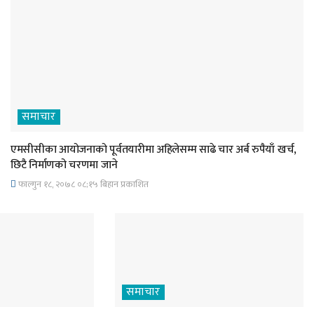
समाचार
एमसीसीका आयोजनाको पूर्वतयारीमा अहिलेसम्म साढे चार अर्ब रुपैयाँ खर्च,
छिटै निर्माणको चरणमा जाने
फाल्गुन १८, २०७८ ०८;१५ बिहान प्रकाशित
समाचार