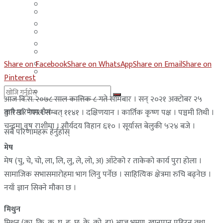
मलेसिया
बहराईन
युएई
मलेसिया
लेबनान
युएई
साउदी अरब
Share on Facebook
Share on WhatsApp
Share on Email
Share on
लेबनान
Pinterest
साउदी अरब
आज वि.स. २०७८ साल कात्तिक ८ गते साेमबार । सन् २०२१ अक्टाेबर २५
कुनै परिणाम छैन
तारिख। नेपाल संम्बत् ११४१ । दक्षिणयान । कार्तिक कृष्ण पक्ष । पञ्चमी तिथी ।
चन्द्रमा वृष राशीमा । सौर्यदय विहान ६ः१० । सूर्यास्त बेलुकी ५ः२४ बजे ।
सबै परिणामहरू हेर्नुहोस्
मेष
मेष (चु, चे, चो, ला, लि, लु, ले, लो, अ) आँटेको र ताकेको कार्य पुरा होला ।
सामाजिक सभासमारोहमा भाग लिनु पर्नेछ । साहित्यिक क्षेत्रमा रुचि बढ्नेछ ।
नयाँ ज्ञान सिक्ने मौका छ ।
मिथुन
मिथुन (का, कि, कु, घ, ङ, छ, के, को, हा) आज भ्रमण, खानपान पहिरन तथा