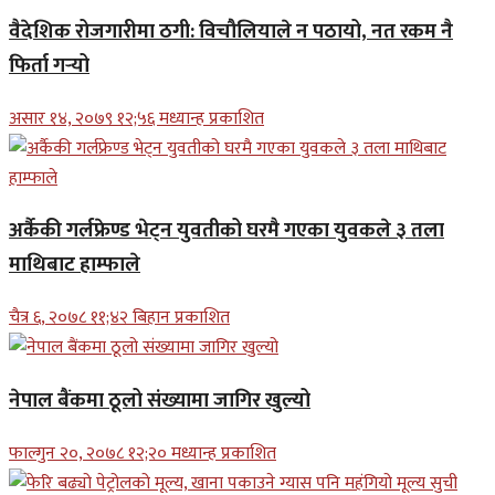
वैदेशिक रोजगारीमा ठगी: विचौलियाले न पठायो, नत रकम नै
फिर्ता गर्‍यो
असार १४, २०७९ १२;५६ मध्यान्ह प्रकाशित
अर्कैकी गर्लफ्रेण्ड भेट्न युवतीको घरमै गएका युवकले ३ तला
माथिबाट हाम्फाले
चैत्र ६, २०७८ ११;४२ बिहान प्रकाशित
नेपाल बैंकमा ठूलो संख्यामा जागिर खुल्यो
फाल्गुन २०, २०७८ १२;२० मध्यान्ह प्रकाशित