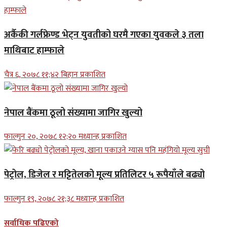
अर्कैकी गर्लफ्रेण्ड भेट्न युवतीको घरमै गएका युवकले ३ तला
माथिबाट हाम्फाले
चैत्र ६, २०७८ ११;४२ बिहान प्रकाशित
नेपाल बैंकमा ठूलो संख्यामा जागिर खुल्यो
फाल्गुन २०, २०७८ १२;२० मध्यान्ह प्रकाशित
पेट्रोल, डिजेल र मट्टितेलको मूल्य प्रतिलिटर ५ रूपैयाँले बढ्यो
फाल्गुन १९, २०७८ २१;३८ मध्यान्ह प्रकाशित
सर्वाधिक पढिएको