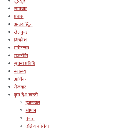
गृह पृष्ठ
समाचार
प्रबास
अन्तरास्ट्रिय
खेलकुद
बिजनेश
मनोरन्जन
राजनीति
सूचना प्रबिधि
स्वास्थ्य
आर्थिक
रोजगार
कुन देश कस्तो
इजरायल
ओमान
कुवेत
दक्षिण कोरीया