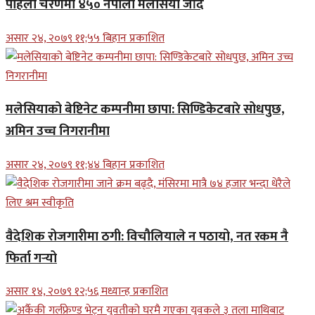
पहिलो चरणमा ४५० नेपाली मलेसिया जाँदै
असार २४, २०७९ ११;५५ बिहान प्रकाशित
मलेसियाको बेष्टिनेट कम्पनीमा छापा: सिण्डिकेटबारे सोधपुछ,
अमिन उच्च निगरानीमा
असार २४, २०७९ ११;४४ बिहान प्रकाशित
वैदेशिक रोजगारीमा ठगी: विचौलियाले न पठायो, नत रकम नै
फिर्ता गर्‍यो
असार १४, २०७९ १२;५६ मध्यान्ह प्रकाशित