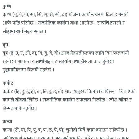
कुम्भ
कुम्भ (गु, गे, गो, सा, सि, सु, से, सो, दा) योजना कार्यान्वयनमा ढिलाइ गर्नाले
आफैं पछि परिनेछ । राजनैतिक कार्यमा बाधा आउनेछ । सम्पत्ति हराउने र
साँझमा खर्च बढ्न सक्छ ।
बृष
वृष (इ, उ, ए, ओ, वा, वि, वु, वे, वो) आज मेहनतीहरूका लागि दिन फलदायी
रहनेछ । आफन्त र साथीभाइबाट सहयोग तथा हौसला प्राप्त हुनेछ ।
मुद्दामामिलामा विजयी भइनेछ ।
कर्कट
कर्कट (हि, हु, हे, हो, डा, डि, डु, डे, डो) आज शत्रुहरू किनारा लाग्नेछन् । चिताएको
कामले तीव्रता लिनेछ । राजनीतिक कार्यमा सफलता मिल्नेछ । जोश जाँगर र
हिम्मत पनि बढ्नेछ ।
कन्या
कन्या (टो, पा, पि, पु, ष, ण, ठ, पे, पो) चुनौती चिर्दै काम बनाउन सकिनेछ ।
आतिथ्यपूर्ण सम्मान पाइएला । अरुलाई प्रभावित पारेर काम बन्नेछ । व्यापार