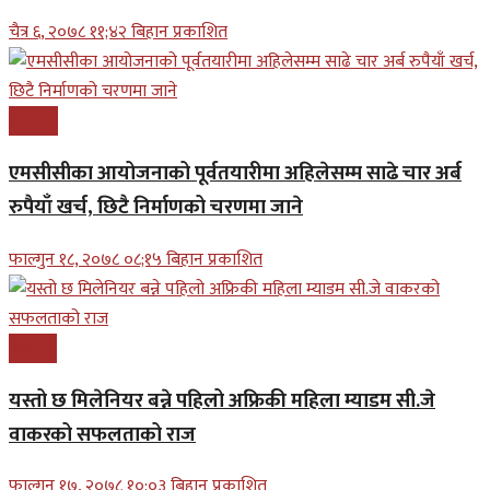
चैत्र ६, २०७८ ११;४२ बिहान प्रकाशित
समाचार
एमसीसीका आयोजनाको पूर्वतयारीमा अहिलेसम्म साढे चार अर्ब
रुपैयाँ खर्च, छिटै निर्माणको चरणमा जाने
फाल्गुन १८, २०७८ ०८;१५ बिहान प्रकाशित
बिजनेश
यस्तो छ मिलेनियर बन्ने पहिलो अफ्रिकी महिला म्याडम सी.जे
वाकरको सफलताको राज
फाल्गुन १७, २०७८ १०;०३ बिहान प्रकाशित