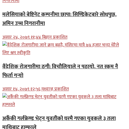
मलेसियाको बेष्टिनेट कम्पनीमा छापा: सिण्डिकेटबारे सोधपुछ,
अमिन उच्च निगरानीमा
असार २४, २०७९ ११;४४ बिहान प्रकाशित
वैदेशिक रोजगारीमा ठगी: विचौलियाले न पठायो, नत रकम नै
फिर्ता गर्‍यो
असार १४, २०७९ १२;५६ मध्यान्ह प्रकाशित
अर्कैकी गर्लफ्रेण्ड भेट्न युवतीको घरमै गएका युवकले ३ तला
माथिबाट हाम्फाले