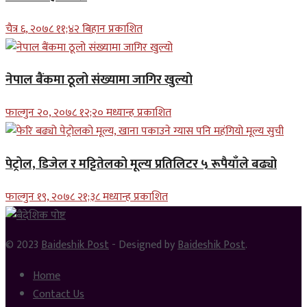
चैत्र ६, २०७८ ११;४२ बिहान प्रकाशित
नेपाल बैंकमा ठूलो संख्यामा जागिर खुल्यो
फाल्गुन २०, २०७८ १२;२० मध्यान्ह प्रकाशित
पेट्रोल, डिजेल र मट्टितेलको मूल्य प्रतिलिटर ५ रूपैयाँले बढ्यो
फाल्गुन १९, २०७८ २१;३८ मध्यान्ह प्रकाशित
© 2023
Baideshik Post
- Designed by
Baideshik Post
.
Home
Contact Us