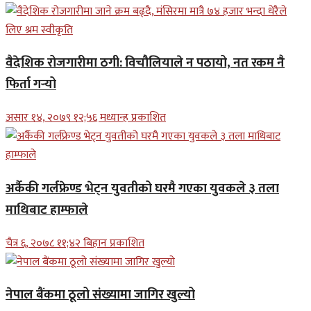
वैदेशिक रोजगारीमा ठगी: विचौलियाले न पठायो, नत रकम नै
फिर्ता गर्‍यो
असार १४, २०७९ १२;५६ मध्यान्ह प्रकाशित
अर्कैकी गर्लफ्रेण्ड भेट्न युवतीको घरमै गएका युवकले ३ तला
माथिबाट हाम्फाले
चैत्र ६, २०७८ ११;४२ बिहान प्रकाशित
नेपाल बैंकमा ठूलो संख्यामा जागिर खुल्यो