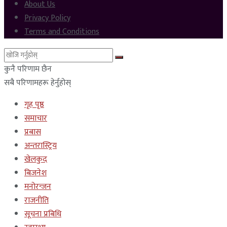
About Us
Privacy Policy
Terms and Conditions
कुनै परिणाम छैन
सबै परिणामहरू हेर्नुहोस्
गृह पृष्ठ
समाचार
प्रबास
अन्तरास्ट्रिय
खेलकुद
बिजनेश
मनोरन्जन
राजनीति
सूचना प्रबिधि