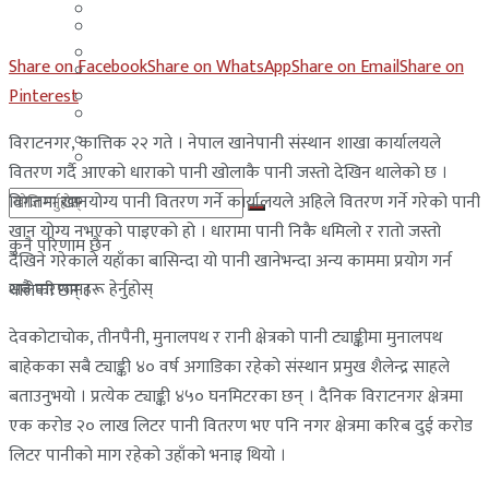
मलेसिया
बहराईन
युएई
Share on Facebook
Share on WhatsApp
Share on Email
Share on
मलेसिया
Pinterest
लेबनान
युएई
साउदी अरब
विराटनगर, कात्तिक २२ गते । नेपाल खानेपानी संस्थान शाखा कार्यालयले
लेबनान
वितरण गर्दै आएको धाराको पानी खोलाकै पानी जस्तो देखिन थालेको छ ।
विगतमा खानयोग्य पानी वितरण गर्ने कार्यालयले अहिले वितरण गर्ने गरेको पानी
साउदी अरब
खान योग्य नभएको पाइएको हो । धारामा पानी निकै धमिलो र रातो जस्तो
कुनै परिणाम छैन
देखिने गरेकाले यहाँका बासिन्दा यो पानी खानेभन्दा अन्य काममा प्रयोग गर्न
सबै परिणामहरू हेर्नुहोस्
थालेका छन् ।
देवकोटाचाेक, तीनपैनी, मुनालपथ र रानी क्षेत्रको पानी ट्याङ्कीमा मुनालपथ
बाहेकका सबै ट्याङ्की ४० वर्ष अगाडिका रहेको संस्थान प्रमुख शैलेन्द्र साहले
बताउनुभयो । प्रत्येक ट्याङ्की ४५० घनमिटरका छन् । दैनिक विराटनगर क्षेत्रमा
एक करोड २० लाख लिटर पानी वितरण भए पनि नगर क्षेत्रमा करिब दुई करोड
लिटर पानीको माग रहेको उहाँको भनाइ थियो ।