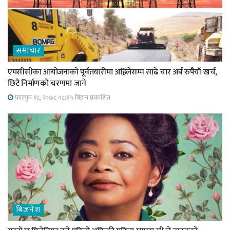
समाचार
एमसीसीका आयोजनाको पूर्वतयारीमा अहिलेसम्म साढे चार अर्ब रुपैयाँ खर्च,
छिटै निर्माणको चरणमा जाने
फाल्गुन १८, २०७८ ०८;१५ बिहान प्रकाशित
बिजनेश