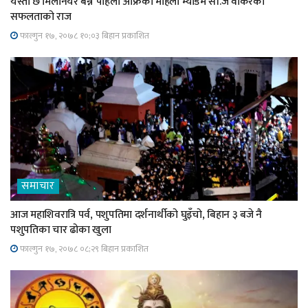
यस्तो छ मिलेनियर बन्ने पहिलो अफ्रिकी महिला म्याडम सी.जे वाकरको
सफलताको राज
फाल्गुन १७, २०७८ १०;०३ बिहान प्रकाशित
समाचार
आज महाशिवरात्रि पर्व, पशुपतिमा दर्शनार्थीको घुइँचो, बिहान ३ बजे नै
पशुपतिका चार ढोका खुला
फाल्गुन १७, २०७८ ०८;२९ बिहान प्रकाशित