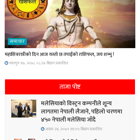
समाचार
महाशिवरात्रीको दिन आज यस्तो छ तपाईंको राशिफल, जय शम्भु !
फाल्गुन १७, २०७८ ०८;२४ बिहान प्रकाशित
ताजा पोष्ट
मलेसियाको विस्ट्रन कम्पनीले शून्य
लागतमा नेपाली लैजाने, पहिलो चरणमा
४५० नेपाली मलेसिया जाँदै
असार २४, २०७९ ११;५५ बिहान प्रकाशित