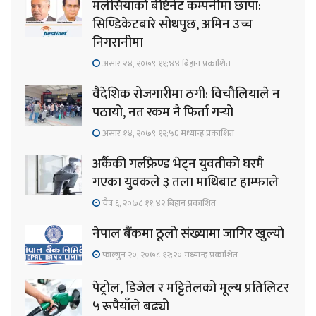
मलेसियाको बेष्टिनेट कम्पनीमा छापा:
सिण्डिकेटबारे सोधपुछ, अमिन उच्च
निगरानीमा
असार २४, २०७९ ११;४४ बिहान प्रकाशित
वैदेशिक रोजगारीमा ठगी: विचौलियाले न
पठायो, नत रकम नै फिर्ता गर्‍यो
असार १४, २०७९ १२;५६ मध्यान्ह प्रकाशित
अर्कैकी गर्लफ्रेण्ड भेट्न युवतीको घरमै
गएका युवकले ३ तला माथिबाट हाम्फाले
चैत्र ६, २०७८ ११;४२ बिहान प्रकाशित
नेपाल बैंकमा ठूलो संख्यामा जागिर खुल्यो
फाल्गुन २०, २०७८ १२;२० मध्यान्ह प्रकाशित
पेट्रोल, डिजेल र मट्टितेलको मूल्य प्रतिलिटर
५ रूपैयाँले बढ्यो