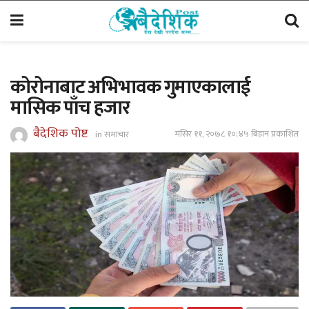
कोरोनाबाट अभिभावक गुमाएकालाई
मासिक पाँच हजार
बैदेशिक पोष्ट
मंसिर ११, २०७८ १०;४५ बिहान प्रकाशित
in
समाचार