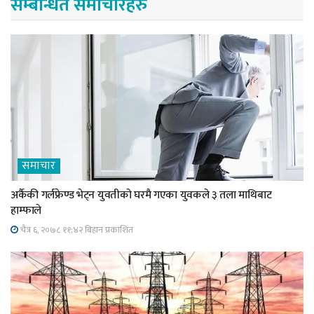
सम्बन्धित समाचारहरु
समाचार
अर्कैकी गर्लफ्रेण्ड भेट्न युवतीको घरमै गएका युवकले ३ तला माथिबाट
हाम्फाले
चैत्र ६, २०७८ ११;४२ बिहान प्रकाशित