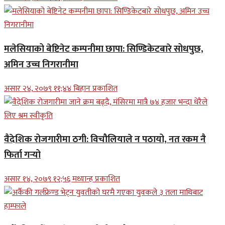
मलेसियाको बेष्टिनेट कम्पनीमा छापा: सिण्डिकेटबारे सोधपुछ,
अमिन उच्च निगरानीमा
असार २४, २०७९ ११;४४ बिहान प्रकाशित
वैदेशिक रोजगारीमा ठगी: विचौलियाले न पठायो, नत रकम नै
फिर्ता गर्‍यो
असार १४, २०७९ १२;५६ मध्यान्ह प्रकाशित