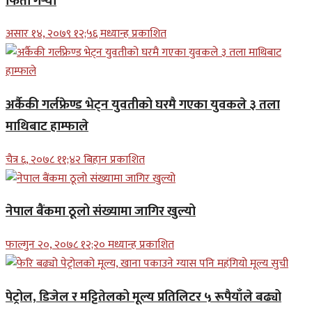
फिर्ता गर्‍यो
असार १४, २०७९ १२;५६ मध्यान्ह प्रकाशित
अर्कैकी गर्लफ्रेण्ड भेट्न युवतीको घरमै गएका युवकले ३ तला
माथिबाट हाम्फाले
चैत्र ६, २०७८ ११;४२ बिहान प्रकाशित
नेपाल बैंकमा ठूलो संख्यामा जागिर खुल्यो
फाल्गुन २०, २०७८ १२;२० मध्यान्ह प्रकाशित
पेट्रोल, डिजेल र मट्टितेलको मूल्य प्रतिलिटर ५ रूपैयाँले बढ्यो