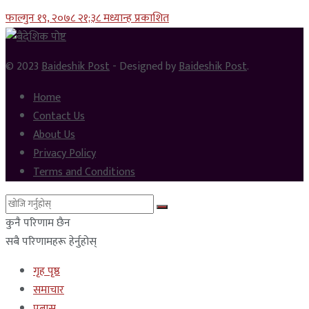
फाल्गुन १९, २०७८ २१;३८ मध्यान्ह प्रकाशित
© 2023
Baideshik Post
- Designed by
Baideshik Post
.
Home
Contact Us
About Us
Privacy Policy
Terms and Conditions
कुनै परिणाम छैन
सबै परिणामहरू हेर्नुहोस्
गृह पृष्ठ
समाचार
प्रबास