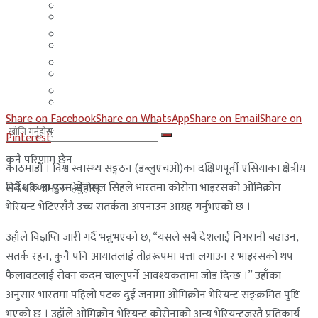
मलेसिया
बहराईन
युएई
मलेसिया
लेबनान
युएई
साउदी अरब
लेबनान
Share on Facebook
Share on WhatsApp
Share on Email
Share on
साउदी अरब
Pinterest
कुनै परिणाम छैन
काठमाडौँ । विश्व स्वास्थ्य सङ्गठन (डब्लुएचओ)का दक्षिणपूर्वी एसियाका क्षेत्रीय
निर्देशक डा पुनम खेत्रपाल सिंहले भारतमा कोरोना भाइरसको ओमिक्रोन
सबै परिणामहरू हेर्नुहोस्
भेरियन्ट भेटिएसँगै उच्च सतर्कता अपनाउन आग्रह गर्नुभएको छ ।
उहाँले विज्ञप्ति जारी गर्दै भन्नुभएको छ, “यसले सबै देशलाई निगरानी बढाउन,
सतर्क रहन, कुनै पनि आयातलाई तीव्ररूपमा पत्ता लगाउन र भाइरसको थप
फैलावटलाई रोक्न कदम चाल्नुपर्ने आवश्यकतामा जोड दिन्छ ।” उहाँका
अनुसार भारतमा पहिलो पटक दुई जनामा ओमिक्रोन भेरियन्ट सङ्क्रमित पुष्टि
भएको छ । उहाँले ओमिक्रोन भेरियन्ट कोरोनाको अन्य भेरियन्टजस्तै प्रतिकार्य