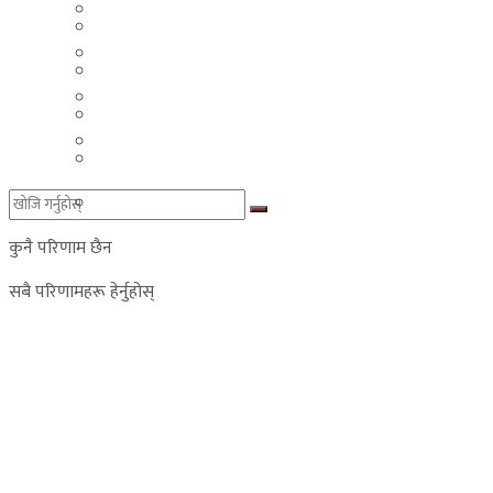
मलेसिया
बहराईन
युएई
मलेसिया
लेबनान
युएई
साउदी अरब
लेबनान
साउदी अरब
कुनै परिणाम छैन
सबै परिणामहरू हेर्नुहोस्