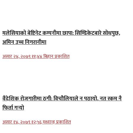
मलेसियाको बेष्टिनेट कम्पनीमा छापा: सिण्डिकेटबारे सोधपुछ,
अमिन उच्च निगरानीमा
असार २४, २०७९ ११;४४ बिहान प्रकाशित
वैदेशिक रोजगारीमा ठगी: विचौलियाले न पठायो, नत रकम नै
फिर्ता गर्‍यो
असार १४, २०७९ १२;५६ मध्यान्ह प्रकाशित