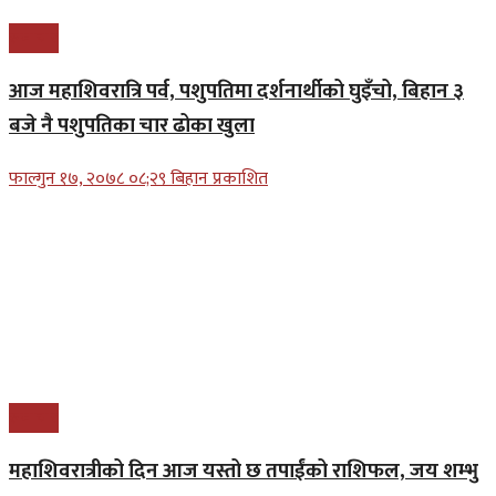
समाचार
आज महाशिवरात्रि पर्व, पशुपतिमा दर्शनार्थीको घुइँचो, बिहान ३
बजे नै पशुपतिका चार ढोका खुला
फाल्गुन १७, २०७८ ०८;२९ बिहान प्रकाशित
समाचार
महाशिवरात्रीको दिन आज यस्तो छ तपाईंको राशिफल, जय शम्भु