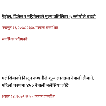
पेट्रोल, डिजेल र मट्टितेलको मूल्य प्रतिलिटर ५ रूपैयाँले बढ्यो
फाल्गुन १९, २०७८ २१;३८ मध्यान्ह प्रकाशित
सर्वाधिक पढिएको
मलेसियाको विस्ट्रन कम्पनीले शून्य लागतमा नेपाली लैजाने,
पहिलो चरणमा ४५० नेपाली मलेसिया जाँदै
असार २४, २०७९ ११;५५ बिहान प्रकाशित