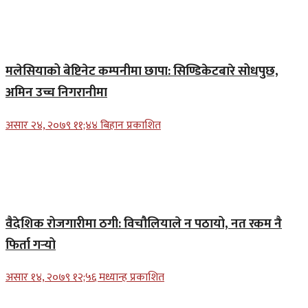
मलेसियाको बेष्टिनेट कम्पनीमा छापा: सिण्डिकेटबारे सोधपुछ,
अमिन उच्च निगरानीमा
असार २४, २०७९ ११;४४ बिहान प्रकाशित
वैदेशिक रोजगारीमा ठगी: विचौलियाले न पठायो, नत रकम नै
फिर्ता गर्‍यो
असार १४, २०७९ १२;५६ मध्यान्ह प्रकाशित