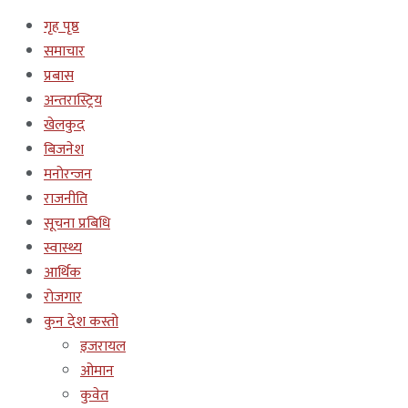
गृह पृष्ठ
समाचार
प्रबास
अन्तरास्ट्रिय
खेलकुद
बिजनेश
मनोरन्जन
राजनीति
सूचना प्रबिधि
स्वास्थ्य
आर्थिक
रोजगार
कुन देश कस्तो
इजरायल
ओमान
कुवेत