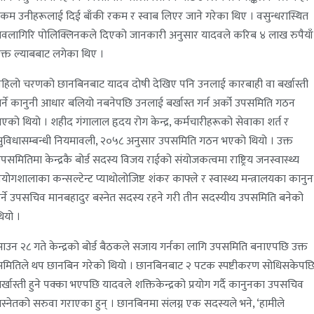
कम उनीहरूलाई दिई बाँकी रकम र स्वाब लिएर जाने गरेका थिए । वसुन्धरास्थित
वलागिरि पोलिक्लिनकले दिएको जानकारी अनुसार यादवले करिब ४ लाख रुपैयाँ
क्त ल्याबबाट लगेका थिए ।
हिलो चरणको छानबिनबाट यादव दोषी देखिए पनि उनलाई कारबाही वा बर्खास्ती
र्ने कानुनी आधार बलियो नबनेपछि उनलाई बर्खास्त गर्न अर्को उपसमिति गठन
एको थियो । शहीद गंगालाल हृदय रोग केन्द्र, कर्मचारीहरूको सेवाका शर्त र
ुविधासम्बन्धी नियमावली, २०५८ अनुसार उपसमिति गठन भएको थियो । उक्त
पसमितिमा केन्द्रकै बोर्ड सदस्य विजय राईको संयोजकत्वमा राष्ट्रिय जनस्वास्थ्य
्रयोगशालाका कन्सल्टेन्ट प्याथोलोजिष्ट शंकर काफ्ले र स्वास्थ्य मन्त्रालयका कानुन
ेर्ने उपसचिव मानबहादुर बस्नेत सदस्य रहने गरी तीन सदस्यीय उपसमिति बनेको
ियो ।
ाउन २८ गते केन्द्रको बोर्ड बैठकले सजाय गर्नका लागि उपसमिति बनाएपछि उक्त
मितिले थप छानबिन गरेको थियो । छानबिनबाट २ पटक स्पष्टीकरण सोधिसकेपछ
र्खास्ती हुने पक्का भएपछि यादवले शक्तिकेन्द्रको प्रयोग गर्दै कानुनका उपसचिव
स्नेतको सरुवा गराएका हुन् । छानबिनमा संलग्न एक सदस्यले भने, ‘हामीले