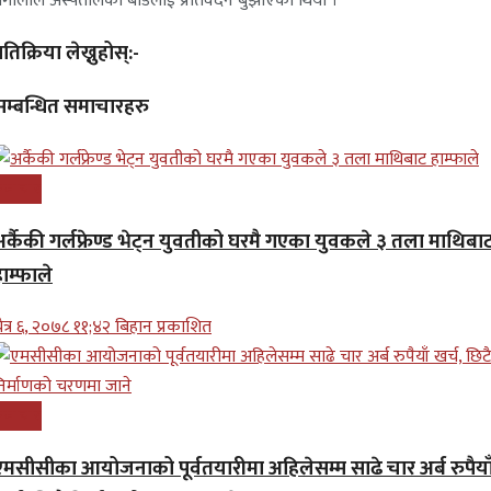
ंगालाल अस्पतालको बोर्डलाई प्रतिवेदन बुझाएको थियो ।
्रतिक्रिया लेख्नुहोस्:-
सम्बन्धित समाचारहरु
समाचार
अर्कैकी गर्लफ्रेण्ड भेट्न युवतीको घरमै गएका युवकले ३ तला माथिबा
ाम्फाले
ैत्र ६, २०७८ ११;४२ बिहान प्रकाशित
समाचार
एमसीसीका आयोजनाको पूर्वतयारीमा अहिलेसम्म साढे चार अर्ब रुपैया