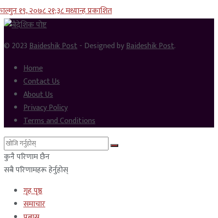
ाल्गुन १९, २०७८ २१;३८ मध्यान्ह प्रकाशित
© 2023
Baideshik Post
- Designed by
Baideshik Post
.
Home
Contact Us
About Us
Privacy Policy
Terms and Conditions
कुनै परिणाम छैन
सबै परिणामहरू हेर्नुहोस्
गृह पृष्ठ
समाचार
प्रबास