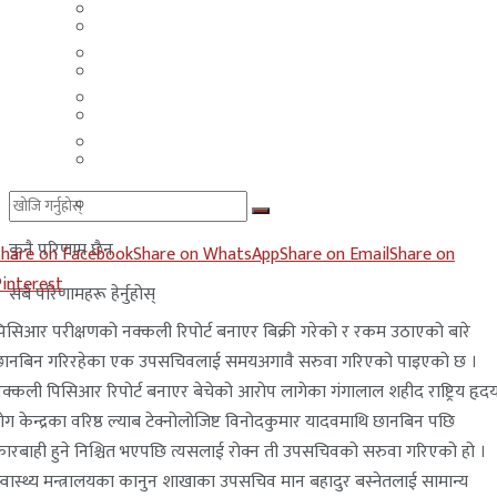
मलेसिया
बहराईन
युएई
मलेसिया
लेबनान
युएई
साउदी अरब
लेबनान
साउदी अरब
कुनै परिणाम छैन
Share on Facebook
Share on WhatsApp
Share on Email
Share on
Pinterest
सबै परिणामहरू हेर्नुहोस्
िसिआर परीक्षणको नक्कली रिपोर्ट बनाएर बिक्री गरेको र रकम उठाएको बारे
छानबिन गरिरहेका एक उपसचिवलाई समयअगावै सरुवा गरिएको पाइएको छ ।
क्कली पिसिआर रिपोर्ट बनाएर बेचेको आरोप लागेका गंगालाल शहीद राष्ट्रिय हृद
ोग केन्द्रका वरिष्ठ ल्याब टेक्नोलोजिष्ट विनोदकुमार यादवमाथि छानबिन पछि
ारबाही हुने निश्चित भएपछि त्यसलाई रोक्न ती उपसचिवको सरुवा गरिएको हो ।
्वास्थ्य मन्त्रालयका कानुन शाखाका उपसचिव मान बहादुर बस्नेतलाई सामान्य