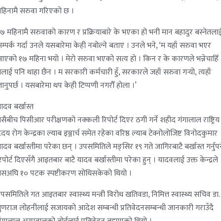
हिनामै सरुवा गरिएको छ ।
७ महिनामै सरुवाको कारण र प्रक्रियाबारे के भएका हो भनी मान बहादुर बस्नेतला
म्पर्क गर्दा उनले यसबारेमा केही नबोल्ने बताए । उनले भने, ‘म यहाँ सरुवा भएर
एको १७ महिना भयो । मेरो सरुवा भएको सत्य हो । किन र के कारणले भन्नेचाहिँ
लाई पनि थाहा छैन । म सरकारी कर्मचारी हुँ, सरकारले जहाँ सरुवा गर्‍यो, त्यहाँ
ानुपर्छ । यसबारेमा थप केही टिप्पणी नगरौँ होला ।’
ादव बर्खास्त
सैबीच पिसीआर परीक्षणको नक्कली रिपोर्ट दिएर ठगी गर्ने शहीद गंगालाल राष्ट्रिय
ृदय रोग केन्द्रका ल्याब इञ्जार्च समेत रहेका वरिष्ठ ल्याब टेक्नोलोजिष्ट विनोदकुमार
ादव बर्खास्तीमा परेका छन् । उपसमितिले मङ्सिर १९ गते जागिरबाटै बर्खास्त गर्नुपर्
िपोर्ट दिएसँगै आइतबार बाटै यादव बर्खास्तीमा परेका हुन् । यादवलाई उक्त केन्द्रले
सअघि १० पटक स्पष्टीकरण सोधिसकेको थियो ।
पसमितिले गत आइतबार स्वास्थ्य मन्त्री विरोध खतिवडा, निमित्त स्वास्थ्य सचिव डा.
ुणराज लोहनीलाई सजायको आदेश सम्बन्धी प्रतिवेदनसम्बन्धी जानकारी गराउँदै