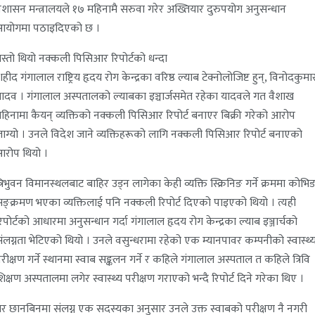
्रशासन मन्त्रालयले १७ महिनामै सरुवा गरेर अख्तियार दुरुपयोग अनुसन्धान
आयोगमा पठाइदिएको छ ।
स्तो थियो नक्कली पिसिआर रिपोर्टको धन्दा
हीद गंगालाल राष्ट्रिय हृदय रोग केन्द्रका वरिष्ठ ल्याब टेक्नोलोजिष्ट हुन्, विनोदकुमा
ादव । गंगालाल अस्पतालको ल्याबका इञ्चार्जसमेत रहेका यादवले गत वैशाख
हिनामा कैयन् व्यक्तिको नक्कली पिसिआर रिपोर्ट बनाएर बिक्री गरेको आरोप
ाग्यो । उनले विदेश जाने व्यक्तिहरूको लागि नक्कली पिसिआर रिपोर्ट बनाएको
रोप थियो ।
्रिभुवन विमानस्थलबाट बाहिर उड्न लागेका केही व्यक्ति स्क्रिनिङ गर्ने क्रममा कोभिड
ङ्क्रमण भएका व्यक्तिलाई पनि नक्कली रिपोर्ट दिएको पाइएको थियो । त्यही
िपोर्टको आधारमा अनुसन्धान गर्दा गंगालाल हृदय रोग केन्द्रका ल्याब इञ्जार्चको
ंलग्नता भेटिएको थियो । उनले वसुन्धरामा रहेको एक म्यानपावर कम्पनीको स्वास्थ्
रीक्षण गर्ने स्थानमा स्वाब सङ्कलन गर्ने र कहिले गंगालाल अस्पताल त कहिले त्रिवि
िक्षण अस्पतालमा लगेर स्वास्थ्य परीक्षण गराएको भन्दै रिपोर्ट दिने गरेका थिए ।
र छानबिनमा संलग्न एक सदस्यका अनुसार उनले उक्त स्वाबको परीक्षण नै नगरी