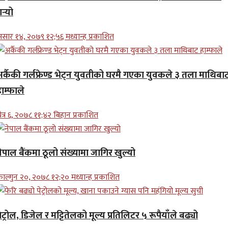
र्‍यो
सार १४, २०७९ १२;५६ मध्यान्ह प्रकाशित
अर्कैकी गर्लफ्रेण्ड भेट्न युवतीको घरमै गएका युवकले ३ तला माथिबा
ाम्फाले
ैत्र ६, २०७८ ११;४२ बिहान प्रकाशित
ेपाल बैंकमा ठूलो संख्यामा जागिर खुल्यो
ाल्गुन २०, २०७८ १२;२० मध्यान्ह प्रकाशित
ेट्रोल, डिजेल र मट्टितेलको मूल्य प्रतिलिटर ५ रूपैयाँले बढ्यो