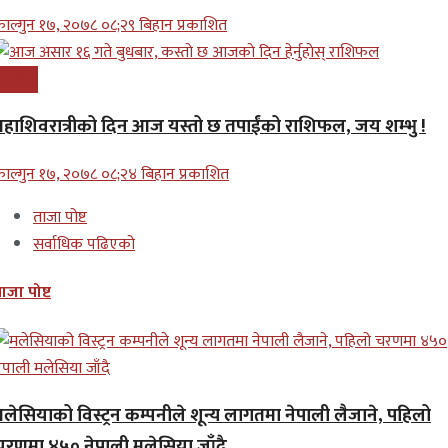
ाल्गुन १७, २०७८ ०८;२९ बिहान प्रकाशित
समाचार
महाशिवरात्रीको दिन आज यस्तो छ तपाईंको राशिफल, जय शम्भु !
ाल्गुन १७, २०७८ ०८;२४ बिहान प्रकाशित
ताजा पोष्ट
सर्वाधिक पढिएको
ाजा पोष्ट
मलेसियाको विस्ट्रन कम्पनीले शून्य लागतमा नेपाली लैजाने, पहिलो
चरणमा ४५० नेपाली मलेसिया जाँदै