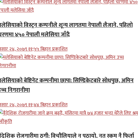
मलेसियाको विस्ट्रन कम्पनीले शून्य लागतमा नेपाली लैजाने, पहिलो
चरणमा ४५० नेपाली मलेसिया जाँदै
सार २४, २०७९ ११;५५ बिहान प्रकाशित
मलेसियाको बेष्टिनेट कम्पनीमा छापा: सिण्डिकेटबारे सोधपुछ, अमिन
उच्च निगरानीमा
सार २४, २०७९ ११;४४ बिहान प्रकाशित
वैदेशिक रोजगारीमा ठगी: विचौलियाले न पठायो, नत रकम नै फिर्ता