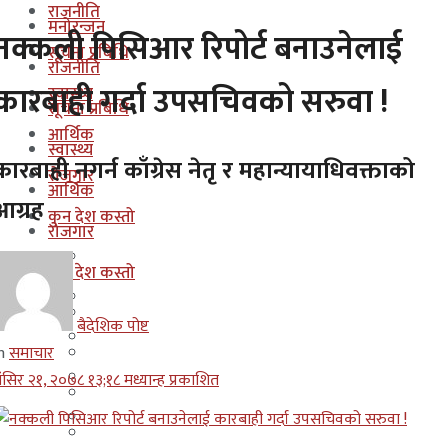
राजनीति
मनोरन्जन
नक्कली पिसिआर रिपोर्ट बनाउनेलाई
सूचना प्रबिधि
राजनीति
कारबाही गर्दा उपसचिवको सरुवा !
स्वास्थ्य
सूचना प्रबिधि
आर्थिक
स्वास्थ्य
कारबाही नगर्न काँग्रेस नेतृ र महान्यायाधिवक्ताको
रोजगार
आर्थिक
आग्रह
कुन देश कस्तो
रोजगार
इजरायल
कुन देश कस्तो
ओमान
इजरायल
बैदेशिक पोष्ट
कुवेत
n
समाचार
ओमान
दक्षिण कोरीया
ंसिर २१, २०७८ १३;१८ मध्यान्ह प्रकाशित
कुवेत
बहराईन
दक्षिण कोरीया