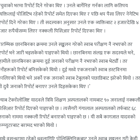
चुवाको भरमा रिपोर्ट दिने गरेका थिए । उनले बार्गेनिङ गर्नका लागि कतिपय
्यक्तिलाई पोजिटिभ रहेको रिपोर्ट समेत दिएका थिए र पछि थप पैसा लिएर नेगेटिभ
िपोर्ट दिने गरेका थिए । ती सदस्यका अनुसार उनले एक व्यक्तिबाट २ हजारदेखि ४
जार रुपैयाँसम्म लिएर नक्कली पिसिआर रिपोर्ट दिएका थिए ।
्रारम्भिक छानबिनका क्रममा उनले सङ्कलन गरेको स्वाब परीक्षण नै नभएको तर
िपोर्ट भने जारी भइसकेको पाइएको थियो । छानबिनमा संलग्न एक सदस्यले भने,
हामीले छानबिनका क्रममा दुई जनाको परीक्षण नै नभएको स्वाब भेट्यौँ । तर
नीहरूको रिपोर्ट बनिसकेको थियो । दुई मध्ये एकजनाको स्वाब डस्टविनमा
ालिएको थियो भने अर्को एक जनाको स्वाब टेबुलको पछाडिबाट झरेको थियो । त
ी दुवै जनाको रिपोर्ट बनाएर उनले दिइसकेका थिए ।’
्याब टेक्नोलोजिष्ट यादवले त्रिवि शिक्षण अस्पतालको नामबाट ९० जनालाई नक्कल
िसिआर रिपोर्ट दिएको पाइएको छ । त्यसैगरी गंगालाल अस्पतालको तर्फबाट ६८
नाको नाममा नक्कली रिपोर्ट बनाएको पाइएको छ । यी सबै कागजात यादवको
म्प्युटरबाट बरामद भएको थियो ।
ाथै वसुन्धरामा रहेको धवलागिरि पोलिक्लिनिकबाट उनले स्वाब सङ्कलन गरी केही