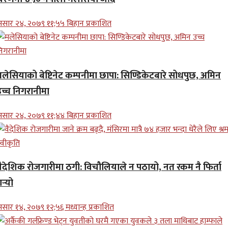
सार २४, २०७९ ११;५५ बिहान प्रकाशित
मलेसियाको बेष्टिनेट कम्पनीमा छापा: सिण्डिकेटबारे सोधपुछ, अमिन
उच्च निगरानीमा
सार २४, २०७९ ११;४४ बिहान प्रकाशित
वैदेशिक रोजगारीमा ठगी: विचौलियाले न पठायो, नत रकम नै फिर्ता
र्‍यो
सार १४, २०७९ १२;५६ मध्यान्ह प्रकाशित