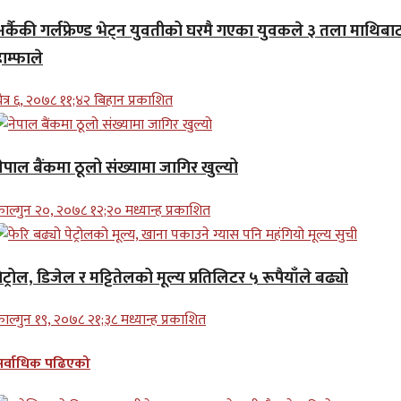
अर्कैकी गर्लफ्रेण्ड भेट्न युवतीको घरमै गएका युवकले ३ तला माथिबा
ाम्फाले
ैत्र ६, २०७८ ११;४२ बिहान प्रकाशित
ेपाल बैंकमा ठूलो संख्यामा जागिर खुल्यो
ाल्गुन २०, २०७८ १२;२० मध्यान्ह प्रकाशित
ेट्रोल, डिजेल र मट्टितेलको मूल्य प्रतिलिटर ५ रूपैयाँले बढ्यो
ाल्गुन १९, २०७८ २१;३८ मध्यान्ह प्रकाशित
सर्वाधिक पढिएको