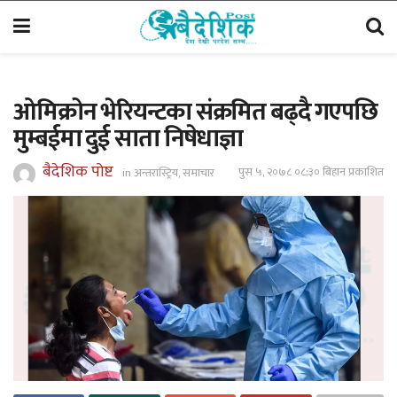
ओमिक्रोन भेरियन्टका संक्रमित बढ्दै गएपछि
मुम्बईमा दुई साता निषेधाज्ञा
बैदेशिक पोष्ट
पुस ५, २०७८ ०८;३० बिहान प्रकाशित
in
अन्तरास्ट्रिय
,
समाचार