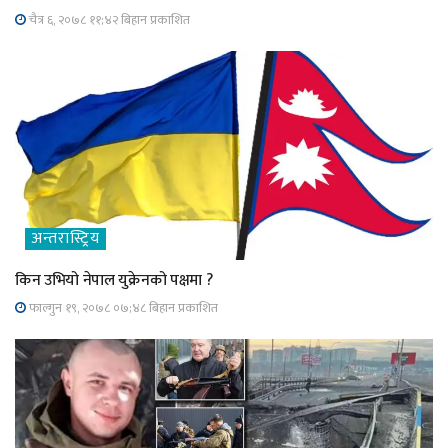
चैत्र ६, २०७८ ११;४२ बिहान प्रकाशित
अन्तरास्ट्रिय
किन उभियो नेपाल युक्रेनको पक्षमा ?
फाल्गुन १९, २०७८ ०७;४८ बिहान प्रकाशित