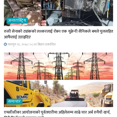
अन्तरास्ट्रिय
रुसी सेनाको ट्यांकको लश्करलाई रोक्न एक युक्रेनी सैनिकले बमले पुलसहित
आफैंलाई उडाइदिए
फाल्गुन १८, २०७८ ०८;२९ बिहान प्रकाशित
समाचार
एमसीसीका आयोजनाको पूर्वतयारीमा अहिलेसम्म साढे चार अर्ब रुपैयाँ खर्च,