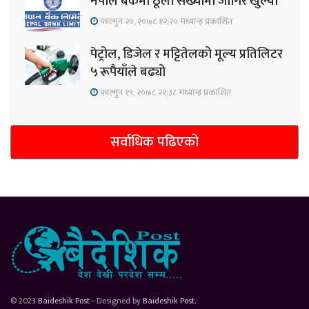
नेपाल बैंकमा ठूलो संख्यामा जागिर खुल्यो
फाल्गुन २०, २०७८ १२;२० मध्यान्ह प्रकाशित
पेट्रोल, डिजेल र मट्टितेलको मूल्य प्रतिलिटर
५ रूपैयाँले बढ्यो
फाल्गुन १९, २०७८ २१;३८ मध्यान्ह प्रकाशित
सर्वाधिक पढिएको
© 2023
Baideshik Post
- Designed by
Baideshik Post
.