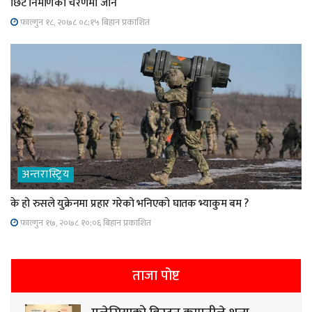
छिटै निर्माणको चरणमा जाने
फाल्गुन १८, २०७८ ०८;१५ बिहान प्रकाशित
अन्तरास्ट्रिय
के हो रुसले युक्रेनमा प्रहार गरेको भनिएको घातक भ्याकुम बम ?
फाल्गुन १७, २०७८ १०;०६ बिहान प्रकाशित
ताजा पोष्ट