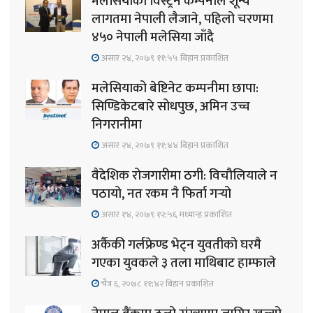
मलेसियाको विस्ट्रन कम्पनीले शून्य
लागतमा नेपाली लैजाने, पहिलो चरणमा
४५० नेपाली मलेसिया जाँदै
असार २४, २०७९ ११;५५ बिहान प्रकाशित
मलेसियाको बेष्टिनेट कम्पनीमा छापा:
सिण्डिकेटबारे सोधपुछ, अमिन उच्च
निगरानीमा
असार २४, २०७९ ११;४४ बिहान प्रकाशित
वैदेशिक रोजगारीमा ठगी: विचौलियाले न
पठायो, नत रकम नै फिर्ता गर्‍यो
असार १४, २०७९ १२;५६ मध्यान्ह प्रकाशित
अर्कैकी गर्लफ्रेण्ड भेट्न युवतीको घरमै
गएका युवकले ३ तला माथिबाट हाम्फाले
चैत्र ६, २०७८ ११;४२ बिहान प्रकाशित